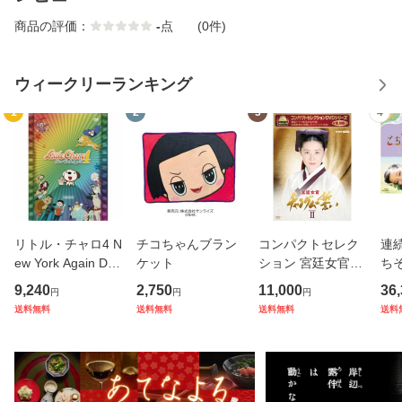
商品の評価：
-
点
(0件)
ウィークリーランキング
1
2
3
4
リトル・チャロ4 N
チコちゃんブラン
コンパクトセレク
連
ew York Again DV
ケット
ション 宮廷女官チ
ち
D-BOX 全3枚セッ
ャングムの誓い D
ブル
9,240
2,750
11,000
36
円
円
円
ト
VD-BOX2 全9枚 N
3巻
送料無料
送料無料
送料無料
送料
HKDVD 公式
DV