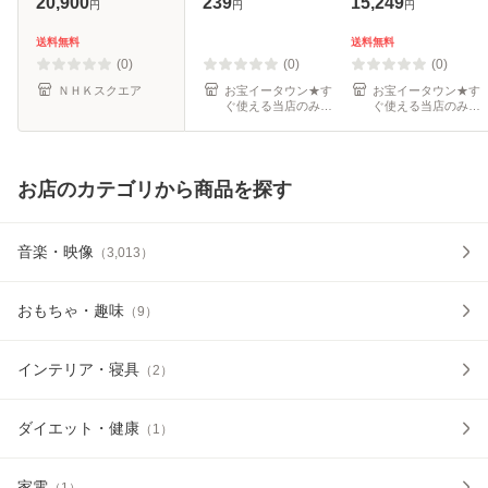
20,900
239
15,249
円
円
円
セット 2P レンタ
レンタル落ち ケー
ル落ち ケース無
ス無
送料無料
送料無料
(0)
(0)
(0)
ＮＨＫスクエア
お宝イータウン★す
お宝イータウン★す
ぐ使える当店のみの
ぐ使える当店のみの
クーポン発行中！
クーポン発行中！
お店のカテゴリから商品を探す
音楽・映像
（
3,013
）
おもちゃ・趣味
（
9
）
インテリア・寝具
（
2
）
ダイエット・健康
（
1
）
家電
（
1
）