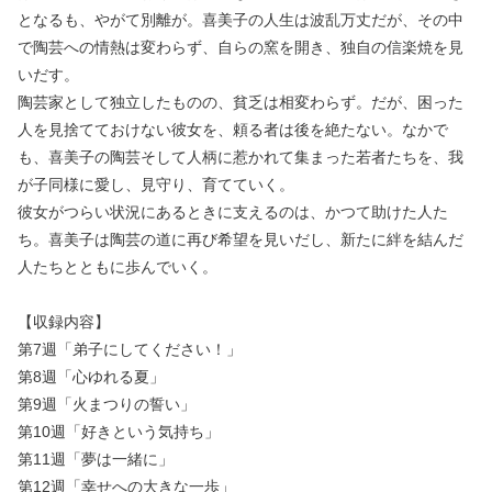
となるも、やがて別離が。喜美子の人生は波乱万丈だが、その中
で陶芸への情熱は変わらず、自らの窯を開き、独自の信楽焼を見
いだす。
陶芸家として独立したものの、貧乏は相変わらず。だが、困った
人を見捨てておけない彼女を、頼る者は後を絶たない。なかで
も、喜美子の陶芸そして人柄に惹かれて集まった若者たちを、我
が子同様に愛し、見守り、育てていく。
彼女がつらい状況にあるときに支えるのは、かつて助けた人た
ち。喜美子は陶芸の道に再び希望を見いだし、新たに絆を結んだ
人たちとともに歩んでいく。
【収録内容】
第7週「弟子にしてください！」
第8週「心ゆれる夏」
第9週「火まつりの誓い」
第10週「好きという気持ち」
第11週「夢は一緒に」
第12週「幸せへの大きな一歩」