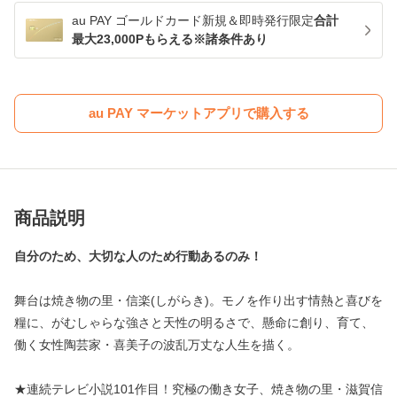
au PAY ゴールドカード新規＆即時発行限定
合計
最大23,000Pもらえる※諸条件あり
au PAY マーケットアプリで購入する
商品説明
自分のため、大切な人のため行動あるのみ！
舞台は焼き物の里・信楽(しがらき)。モノを作り出す情熱と喜びを
糧に、がむしゃらな強さと天性の明るさで、懸命に創り、育て、
働く女性陶芸家・喜美子の波乱万丈な人生を描く。
★連続テレビ小説101作目！究極の働き女子、焼き物の里・滋賀信