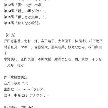
第13週「愛いっぱいの器」
第14週「新しい風が吹いて」
第15週「優しさが交差して」
第16週「熱くなる瞬間」
【出演】
戸田恵梨香、北村一輝、富田靖子、大島優子、林 遣都、松下洸平
財前直見、マギー、佐藤隆太、黒島結菜、桜庭ななみ、福田麻由
子
水野美紀、正門良規、本田大輔、紺野まひる、西川貴教、イッセ
ー尾形 ほか
作：水橋文美江
音楽：冬野 ユミ
主題歌：Superfly「フレア」
語り：中條 誠子 アナウンサー
制作統括：内田ゆき