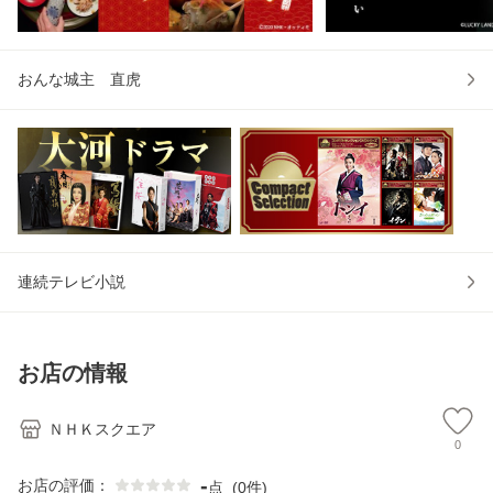
おんな城主 直虎
連続テレビ小説
お店の情報
ＮＨＫスクエア
0
-
お店の評価：
点
(
0件
)