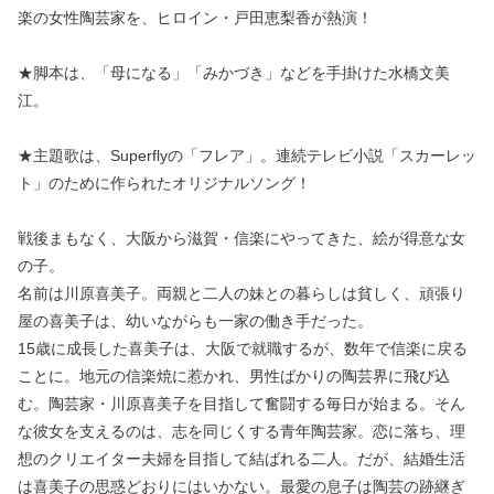
楽の女性陶芸家を、ヒロイン・戸田恵梨香が熱演！
★脚本は、「母になる」「みかづき」などを手掛けた水橋文美
江。
★主題歌は、Superflyの「フレア」。連続テレビ小説「スカーレッ
ト」のために作られたオリジナルソング！
戦後まもなく、大阪から滋賀・信楽にやってきた、絵が得意な女
の子。
名前は川原喜美子。両親と二人の妹との暮らしは貧しく、頑張り
屋の喜美子は、幼いながらも一家の働き手だった。
15歳に成長した喜美子は、大阪で就職するが、数年で信楽に戻る
ことに。地元の信楽焼に惹かれ、男性ばかりの陶芸界に飛び込
む。陶芸家・川原喜美子を目指して奮闘する毎日が始まる。そん
な彼女を支えるのは、志を同じくする青年陶芸家。恋に落ち、理
想のクリエイター夫婦を目指して結ばれる二人。だが、結婚生活
は喜美子の思惑どおりにはいかない。最愛の息子は陶芸の跡継ぎ