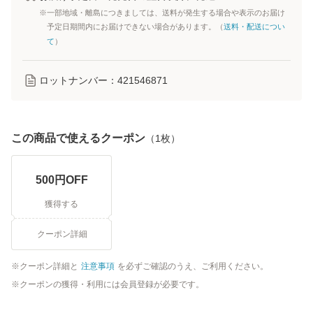
※一部地域・離島につきましては、送料が発生する場合や表示のお届け
予定日期間内にお届けできない場合があります。（
送料・配送につい
て
）
ロットナンバー：
421546871
この商品で使えるクーポン
（
1
枚）
500
円OFF
獲得する
クーポン詳細
クーポン詳細と
注意事項
を必ずご確認のうえ、ご利用ください。
クーポンの獲得・利用には会員登録が必要です。