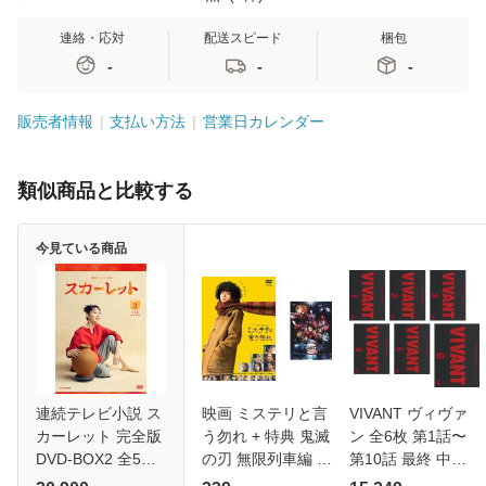
連絡・応対
配送スピード
梱包
-
-
-
販売者情報
支払い方法
営業日カレンダー
類似商品と比較する
今見ている商品
連続テレビ小説 ス
映画 ミステリと言
VIVANT ヴィヴァ
カーレット 完全版
う勿れ + 特典 鬼滅
ン 全6枚 第1話〜
DVD-BOX2 全5枚
の刃 無限列車編 付
第10話 最終 中古
NHKDVD 公式
き 全2枚 中古DVD
DVD 全巻セット