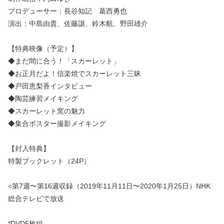
プロデューサー：長谷知記 葛西勇也
演出：中島由貴、佐藤譲、鈴木航、野田雄介
【特典映像（予定）】
◆まだ間に合う！「スカーレット」
◆お正月だよ！信楽焼でスカーレット三昧
◆戸田恵梨香インタビュー
◆陶芸練習メイキング
◆スカーレット窯の魅力
◆集合ポスター撮影メイキング
【封入特典】
特製ブックレット（24P）
○第7週〜第16週収録（2019年11月11日〜2020年1月25日）NHK
総合テレビで放送
*DVD5枚組