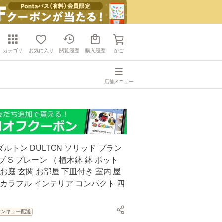
カテゴリ
お気に入り
閲覧履歴
購入履歴
かご
店舗メニュー
ルトン DULTON ソリッド プラン
ブ S プレーン （ 植木鉢 鉢 ポット
 お庭 玄関 お部屋 下皿付き 室内 屋
 カラフル インテリア コンパクト 四
サンキュー配送