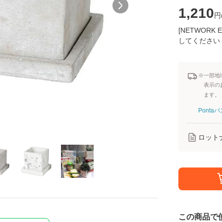
1,210
円
[NETWOR
してください
※一部地
表示の
ます。
Pont
ロット
この商品で