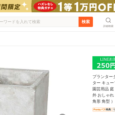
検索
詳細検索
プランターダ
ター キュー
園芸用品 庭
外 おしゃれ
角形 角型 ）
Pontaパス
特典