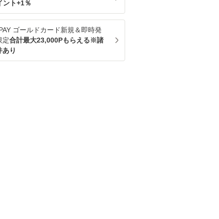
イント+
1
％
u PAY ゴールドカード新規＆即時発
限定
合計最大23,000Pもらえる※諸
件あり