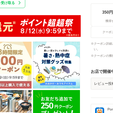
を受け取る
350
円
獲得
クーポ
クーポン詳細
い。
クーポンの獲
お店で開催
レビュー投
Po