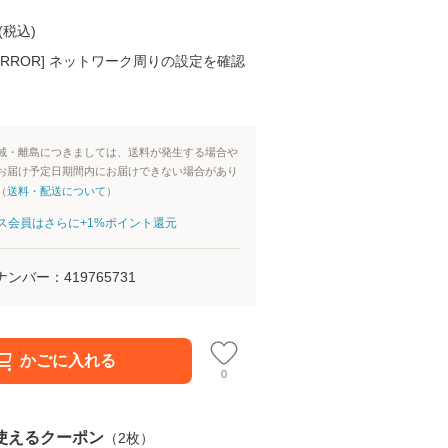
(
税込
)
K ERROR] ネットワーク周りの設定を確認
域・離島につきましては、送料が発生する場合や
お届け予定日期間内にお届けできない場合があり
（
送料・配送について
）
aパス会員はさらに+1%ポイント還元
ナンバー：
419765731
かごに入れる
0
使えるクーポン
（
2
枚）