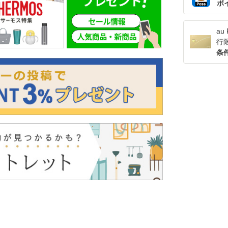
ポ
a
行
条