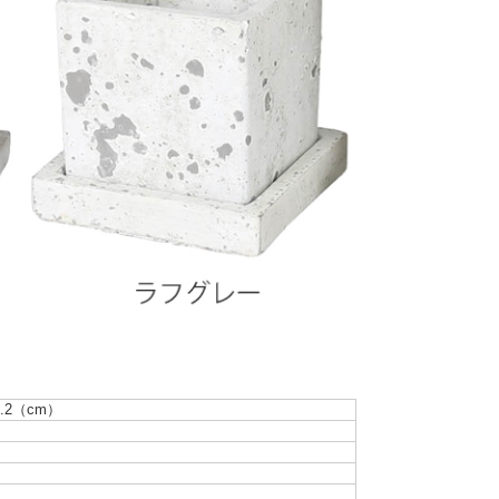
.2（cm）