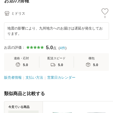
お店の情報
活力剤2種
玄
い プ
ア 
ミドリス
0
地震の影響により、九州地方へのお届けは遅延が発生してお
ります。
5.0
お店の評価：
点
(
4
件
)
連絡・応対
配送スピード
梱包
5.0
5.0
5.0
販売者情報
支払い方法
営業日カレンダー
類似商品と比較する
今見ている商品