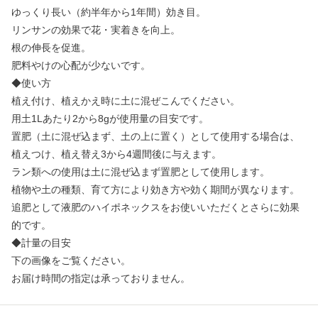
ゆっくり長い（約半年から1年間）効き目。
リンサンの効果で花・実着きを向上。
根の伸長を促進。
肥料やけの心配が少ないです。
◆使い方
植え付け、植えかえ時に土に混ぜこんでください。
用土1Lあたり2から8gが使用量の目安です。
置肥（土に混ぜ込まず、土の上に置く）として使用する場合は、
植えつけ、植え替え3から4週間後に与えます。
ラン類への使用は土に混ぜ込まず置肥として使用します。
植物や土の種類、育て方により効き方や効く期間が異なります。
追肥として液肥のハイポネックスをお使いいただくとさらに効果
的です。
◆計量の目安
下の画像をご覧ください。
お届け時間の指定は承っておりません。