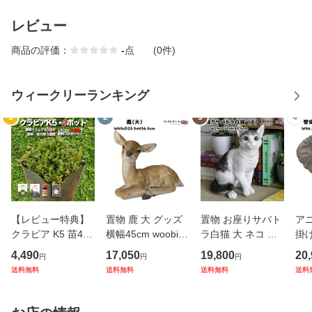
レビュー
商品の評価：
-
点
(0件)
ウィークリーランキング
1
2
3
4
【レビュー特典】
置物 鹿 大 グッズ
置物 お座りサバト
ア
クラピア K5 苗4株
横幅45cm woobia
ラ白猫 大 ネコ 高
掛け
お試し1平米用 す
ウービア 大きい か
さ30.5cm woobia
cm
4,490
17,050
19,800
20
円
円
円
くすくセットミニ
わいい おしゃれ ガ
ウービア 大きい か
グッ
送料無料
送料無料
送料無料
送料
完全植栽マニュア
ーデン インテリア
わいい おしゃれ ガ
wo
ル付き グランドカ
オブジェ 巨大 可愛
ーデン インテリア
か
バー 4ポット 肥料
い プレゼント 北欧
オブジェ 巨大 可愛
ガ