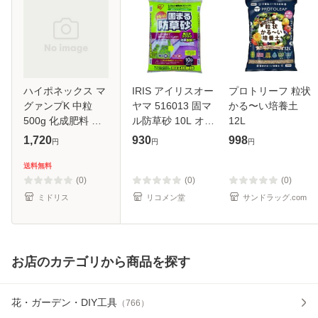
ハイポネックス マ
IRIS アイリスオー
プロトリーフ 粒状
グァンプK 中粒
ヤマ 516013 固マ
かる〜い培養土
500g 化成肥料 グ
ル防草砂 10L オレ
12L
ランドカバー 元肥
ンジ 10L-OR
1,720
930
998
円
円
円
観葉植物 お花の苗
(516013) アイリス
プランター クラピ
オーヤマ(株)(代引
送料無料
アK7に
不可)
(0)
(0)
(0)
ミドリス
リコメン堂
サンドラッグ.com
お店のカテゴリから商品を探す
花・ガーデン・DIY工具
（
766
）