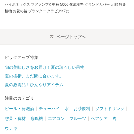
ハイポネックス マグァンプK 中粒 500g 化成肥料 グランドカバー 元肥 観葉
植物 お花の苗 プランター クラピアK7に
ページトップへ
ピックアップ特集
旬の美味しさをお届け！夏の瑞々しい果物
夏の挨拶、まだ間に合います。
夏の必需品！ひんやりアイテム
注目のカテゴリ
ビール・発泡酒
チューハイ
水
お茶飲料
ソフトドリンク
惣菜・食材
扇風機
エアコン
フルーツ
ヘアケア
肉
ウナギ