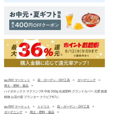
au PAY マーケット
>
花・ガーデン・DIY工具
>
ガーデニング
>
用土・肥料・薬品
>
ハイポネックス マグァンプK 中粒 500g 化成肥料 グランドカバー 元肥 観葉
植物 お花の苗 プランター クラピアK7に
au PAY マーケット
>
ミドリス
>
花・ガーデン・DIY工具
>
ガーデニング
>
用土・肥料・薬品
>