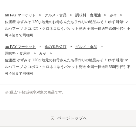
au PAY マーケット
>
グルメ・食品
>
調味料・食用油
>
みそ
>
佐渡産 ゆずみそ 120g 地元のお母さんたち手作りの絶品みそ！ ゆず 味噌 マ
ルハフーヅ ネコポス・クロネコゆうパケット発送 全国一律送料350円 代引不
可 4個まで同梱可
au PAY マーケット
>
食の宝島佐渡
>
グルメ・食品
>
調味料・食用油
>
みそ
>
佐渡産 ゆずみそ 120g 地元のお母さんたち手作りの絶品みそ！ ゆず 味噌 マ
ルハフーヅ ネコポス・クロネコゆうパケット発送 全国一律送料350円 代引不
可 4個まで同梱可
※(
税込
*)=軽減税率対象の商品です。
ページトップへ