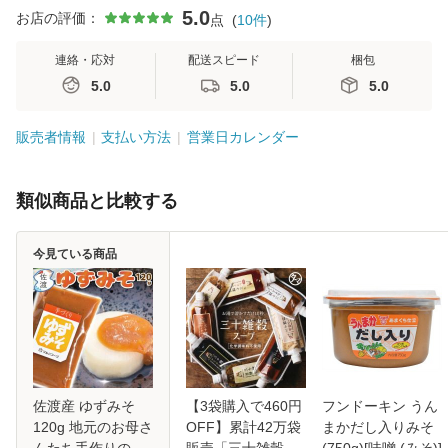
5.0
お店の評価：
点
(
10
件
)
連絡・応対
配送スピード
梱包
5.0
5.0
5.0
販売者情報
支払い方法
営業日カレンダー
類似商品と比較する
今見ている商品
佐渡産 ゆずみそ
【3袋購入で460円
フンドーキン うん
120g 地元のお母さ
OFF】累計42万袋
まかだし入りみそ
んたち手作りの絶
販売「三十雑穀ス
(750g)[味噌 (みそ)]