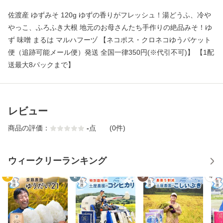
佐渡産 ゆずみそ 120g ゆずの香りがフレッシュ！湯どうふ、冷や
やっこ、ふろふき大根 地元のお母さんたち手作りの絶品みそ！ゆ
ず 味噌 まるは マルハフーヅ 【ネコポス・クロネコゆうパケット
便（追跡可能メール便）発送 全国一律350円(※代引不可)】 【1配
送最大8パックまで】
レビュー
商品の評価：
-
点
(0件)
ウィークリーランキング
1
2
3
4