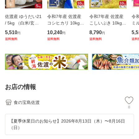
佐渡産 ゆうだい21
令和7年産 佐渡産
令和7年産 佐渡産
令
/ 5kg （白米/玄米/
コシヒカリ 10kg
こしいぶき 10kg
ミ
無洗米/7分づき）
(白米/玄米)(無洗
(白米/玄米)(/無洗
kg
5,510
10,240
8,790
5,5
円
円
円
新潟県産 【 全国一
米/7分づき：有料)
米/7分づき：有料)
洗
送料無料
送料無料
送料無料
送料
律送料無料(沖縄県
土屋農園のお米 世
土屋農園のお米 大
料) モチモチ、ピ
を除く)】
界農業遺産 大野山
野山麓で育てたお
カ
麓で育てた特別栽
米 農薬5割減（化
る
培米【普通便
学肥料は慣
(常
お店の情報
食の宝島佐渡
0
【夏季休業日のお知らせ】2026年8月13日（木）〜8月16日
（日）