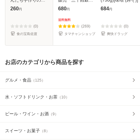
品みそ！ ゆず 味噌
ープ」【選べる11
260
680
684
円
円
円
マルハフーヅ ネコ
種】忙しい毎日の
ポス・クロネコゆ
救世主 送料無料 雑
送料無料
うパケット発送 全
穀 スープの素 ギフ
(0)
(269)
(0)
国一律送料
ト 味噌 チゲ
食の宝島佐渡
タマチャンショップ
爽快ドラッグ
お店のカテゴリから商品を探す
グルメ・食品
（
125
）
水・ソフトドリンク・お茶
（
10
）
ビール・ワイン・お酒
（
9
）
スイーツ・お菓子
（
8
）