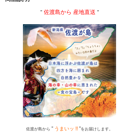
”
佐渡島から 産地直送
”
”
うまいッ !!
”
佐渡が島から
をお届けします。