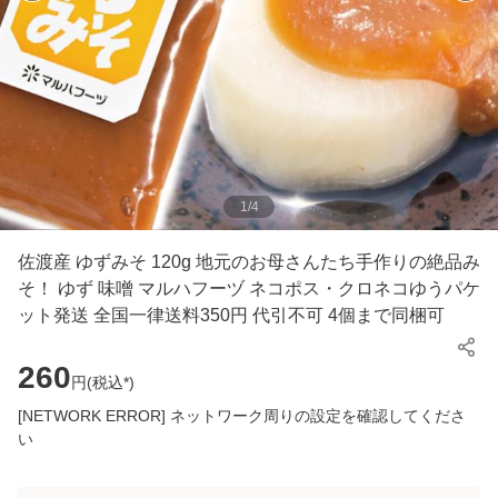
1
/
4
佐渡産 ゆずみそ 120g 地元のお母さんたち手作りの絶品み
そ！ ゆず 味噌 マルハフーヅ ネコポス・クロネコゆうパケ
ット発送 全国一律送料350円 代引不可 4個まで同梱可
260
円(
税込*
)
[NETWORK ERROR] ネットワーク周りの設定を確認してくださ
い