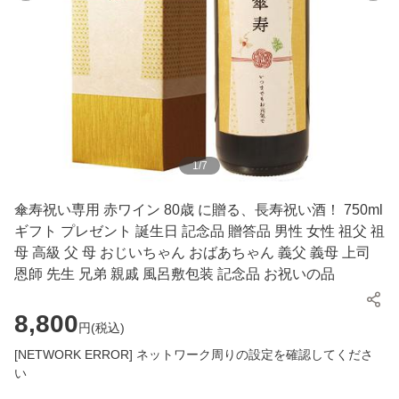
1
/
7
傘寿祝い専用 赤ワイン 80歳 に贈る、長寿祝い酒！ 750ml
ギフト プレゼント 誕生日 記念品 贈答品 男性 女性 祖父 祖
母 高級 父 母 おじいちゃん おばあちゃん 義父 義母 上司
恩師 先生 兄弟 親戚 風呂敷包装 記念品 お祝いの品
8,800
円(
税込
)
[NETWORK ERROR] ネットワーク周りの設定を確認してくださ
い