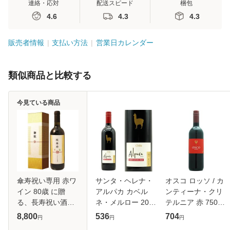
連絡・応対
配送スピード
梱包
4.6
4.3
4.3
販売者情報
支払い方法
営業日カレンダー
類似商品と比較する
今見ている商品
傘寿祝い専用 赤ワ
サンタ・ヘレナ・
オスコ ロッソ / カ
イン 80歳 に贈
アルパカ カベル
ンティーナ・クリ
る、長寿祝い酒！
ネ・メルロー 2025
テルニア 赤 750ml
750ml ギフト プレ
年 （赤ワイン・チ
イタリア モリーゼ
8,800
536
704
円
円
円
ゼント 誕生日 記念
リ）
赤ワイン お中元 誕