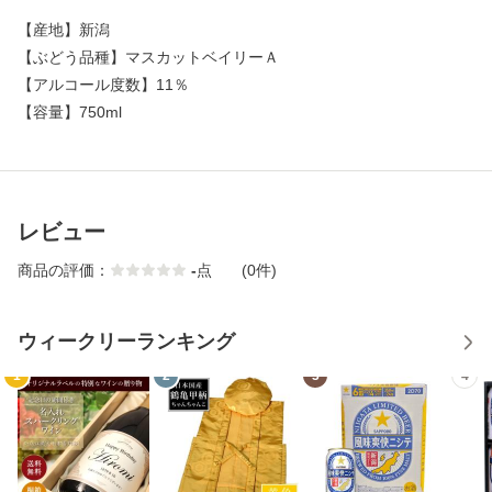
【
産地
】
新潟
【
ぶどう品種
】
マスカットベイリーＡ
【
アルコール度数
】
11％
【
容量
】
750ml
レビュー
商品の評価：
-
点
(0件)
ウィークリーランキング
1
2
3
4