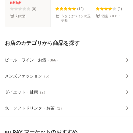
品 贈答品 男性 女
生日 お祝い ギフト
送料無料
性 祖父 祖母 高級
プレゼント
(0)
(12)
(1)
父 母 おじ
幻の酒
うきうきワインの玉
酒楽ＳＨＯＰ
手箱
お店のカテゴリから商品を探す
ビール・ワイン・お酒
（
366
）
メンズファッション
（
5
）
ダイエット・健康
（
2
）
水・ソフトドリンク・お茶
（
2
）
au PAY マーケット
のおすすめ