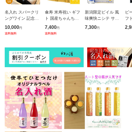
名入れ スパークリ
傘寿 米寿祝い ギフ
新潟限定ビイル 風
ビー
ングワイン 記念日
ト 国産ちゃんちゃ
味爽快ニシテ サッ
フ
の新聞付き 750ml
んこ 80歳 88歳 黄
ポロ ビール 350ml
べ 
10,000
7,400
7,300
2,9
円
円
円
ギフト プレゼント
色 頭巾付き フリー
24本 ケース売り
潟
送料無料
送料無料
お酒 誕生日 結婚祝
サイズ プレゼント
ギフト プレゼント
シテ
い 退職祝い 内祝い
男性 女性 父 母 祖
お土産 帰省 誕生日
ゴビ
還暦祝い 古稀祝い
父 祖母 おばあちゃ
内祝 お礼 お返し
ml
喜寿
ん
退職
ール