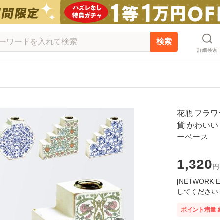
検索
詳細検索
花瓶 フラワ
貨 かわいい
ーベース
1,320
円
[NETWOR
してください
ポイント増量