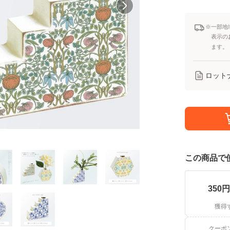
※一部地
表示の
ます。
ロット
この商品で
350
円
獲得
クーポ