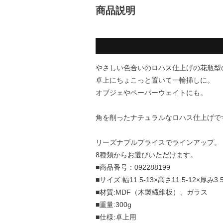
商品説明
やさしい色合いのロハス仕上げの花瓶型
卓上にちょこっと置いて一輪挿しに。
オブジェやペーパーウェイトにも。
角を削ったナチュラルなロハス仕上げで
リーズナブルプライスでラインアップ。
8種類からお選びいただけます。
■商品番号：092288199
■サイズ:幅11.5-13×高さ11.5-12×厚み3.
■材質:MDF（木製繊維板）、ガラス
■重量:300g
■仕様:卓上用