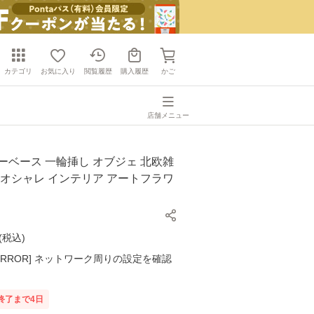
カテゴリ
お気に入り
閲覧履歴
購入履歴
かご
店舗メニュー
ーベース 一輪挿し オブジェ 北欧雑
 オシャレ インテリア アートフラワ
(
税込
)
K ERROR] ネットワーク周りの設定を確認
終了まで
4
日