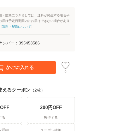
域・離島につきましては、送料が発生する場合や
お届け予定日期間内にお届けできない場合があり
（
送料・配送について
）
ナンバー：
395453586
かごに入れる
0
使えるクーポン
（
2
枚）
OFF
200
円OFF
する
獲得する
ン詳細
クーポン詳細