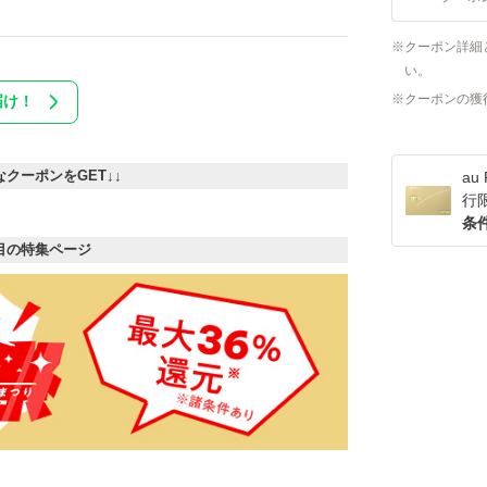
クーポン詳細
い。
クーポンの獲
届け！
なクーポンをGET↓↓
a
行
条
目の特集ページ