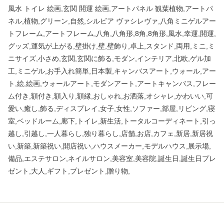
風水 トイレ 絵画,玄関 開運 絵画,アートパネル 観葉植物,アートパ
ネル,植物,グリーン,自然,シルビア ヴァシレヴァ,八角ミニゲルアー
トフレーム,アートフレーム,八角,八角形,8角,8角形,風水,幸運,開運,
グッズ,運気が上がる,壁掛け,壁,壁飾り,卓上,スタンド,両用,ミニ,ミ
ニサイズ,小さめ,玄関,玄関に飾る,モダン,インテリア,北欧,ゲル加
工,ミニゲル,お手入れ簡単,日本製,キャンバスアート,ウォール,アー
ト,絵,絵画,ウォールアート,モダンアート,アートキャンバス,フレー
ム付き,額付き,額入り,額縁,おしゃれ,お洒落,オシャレ,かわいい,可
愛い,癒し,飾る,ディスプレイ,女子,女性,ソファー,部屋,リビング,寝
室,ベッドルーム,廊下,トイレ,新生活,トータルコーディネート,引っ
越し,引越し,一人暮らし,独り暮らし,店舗,お店,カフェ,新居,新居祝
い,新築,新築祝い,開店祝い,ハウスメーカー,モデルハウス,展示場,
備品,エステサロン,ネイルサロン,美容室,美容院,誕生日,誕生日プレ
ゼント,大人,ギフト,プレゼント,贈り物,