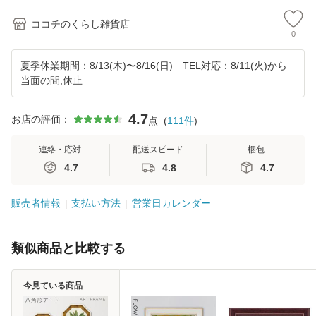
ココチのくらし雑貨店
0
夏季休業期間：8/13(木)〜8/16(日) TEL対応：8/11(火)から
当面の間,休止
4.7
お店の評価：
点
(
111
件
)
連絡・応対
配送スピード
梱包
4.7
4.8
4.7
販売者情報
支払い方法
営業日カレンダー
類似商品と比較する
今見ている商品