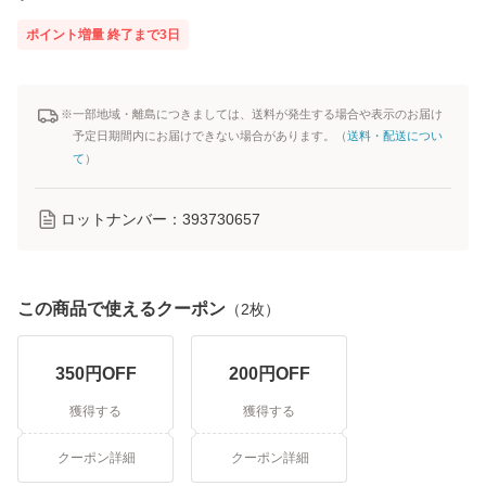
ポイント増量
終了まで
3
日
※一部地域・離島につきましては、送料が発生する場合や表示のお届け
予定日期間内にお届けできない場合があります。（
送料・配送につい
て
）
ロットナンバー：
393730657
この商品で使えるクーポン
（
2
枚）
350
円OFF
200
円OFF
獲得する
獲得する
クーポン詳細
クーポン詳細