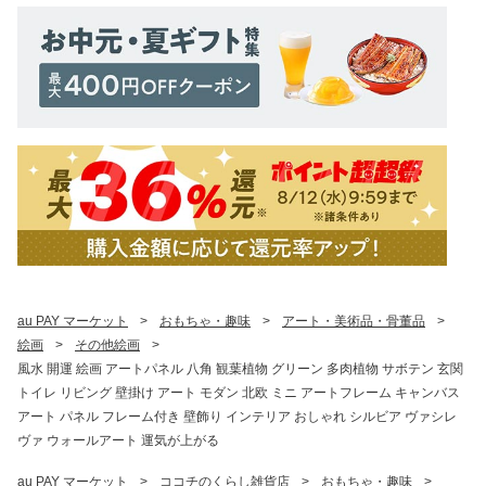
au PAY マーケット
>
おもちゃ・趣味
>
アート・美術品・骨董品
>
絵画
>
その他絵画
>
風水 開運 絵画 アートパネル 八角 観葉植物 グリーン 多肉植物 サボテン 玄関
トイレ リビング 壁掛け アート モダン 北欧 ミニ アートフレーム キャンバス
アート パネル フレーム付き 壁飾り インテリア おしゃれ シルビア ヴァシレ
ヴァ ウォールアート 運気が上がる
au PAY マーケット
>
ココチのくらし雑貨店
>
おもちゃ・趣味
>