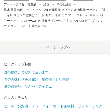
アート・美術品・骨董品
>
絵画
>
その他絵画
>
風水 開運 絵画 アートパネル 八角 観葉植物 グリーン 多肉植物 サボテン 玄関
トイレ リビング 壁掛け アート モダン 北欧 ミニ アートフレーム キャンバス
アート パネル フレーム付き 壁飾り インテリア おしゃれ シルビア ヴァシレ
ヴァ ウォールアート 運気が上がる
ページトップへ
ピックアップ特集
夏の挨拶、まだ間に合います。
旬の美味しさをお届け！夏の瑞々しい果物
夏の必需品！ひんやりアイテム
注目のカテゴリ
ビール・発泡酒
チューハイ
水
お茶飲料
ソフトドリンク