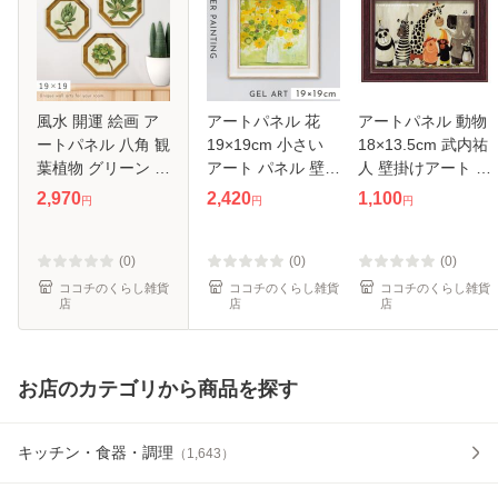
風水 開運 絵画 ア
アートパネル 花
アートパネル 動物
ートパネル 八角 観
19×19cm 小さい
18×13.5cm 武内祐
葉植物 グリーン 多
アート パネル 壁掛
人 壁掛けアート ア
肉植物 サボテン 玄
け 額入り フレーム
ート パネル 北欧
2,970
2,420
1,100
円
円
円
関 トイレ リビング
付き インテリア 花
壁掛け 卓上 両用
壁掛け アート モダ
の絵 おしゃれ モダ
子供部屋 インテリ
ン 北欧 ミニ アー
ン 玄関 ファリダ
ア 小さい 絵 かわ
(0)
(0)
(0)
ト
ザマン
いい お
ココチのくらし雑貨
ココチのくらし雑貨
ココチのくらし雑貨
店
店
店
お店のカテゴリから商品を探す
キッチン・食器・調理
（
1,643
）