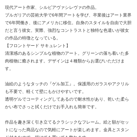
現代アート作家、シルビアヴァシレヴァの作品。
ブルガリアの芸術大学で6年間アートを学び、卒業後はアート業界
で6年間働き、後にアメリカに移住。自身のスタイルを自由で大胆
だと言う彼女。実際、強烈なコントラストと独特な色遣いが彼女
の作品の特徴となっている。
【フロントヤード サキュレント】
清潔感のあるシンプルな植物のアート。グリーンの落ち着いた多
肉植物に癒されます。デザインは４種類からお選びいただけま
す。
油絵のようなタッチの『ゲル加工』。保護用のガラスやアクリル
も不要で、軽くて壁にもかけやすいです。
透明ゲルでコーティングしてあるので耐水性があり、乾いた柔ら
かい布でさっと拭くだけでお手入れも簡単です。
作品を趣き深く引き立てるクラシックなフレーム。絵と額がセッ
トになった商品なので気軽にアートが楽しめます。金具とスタン