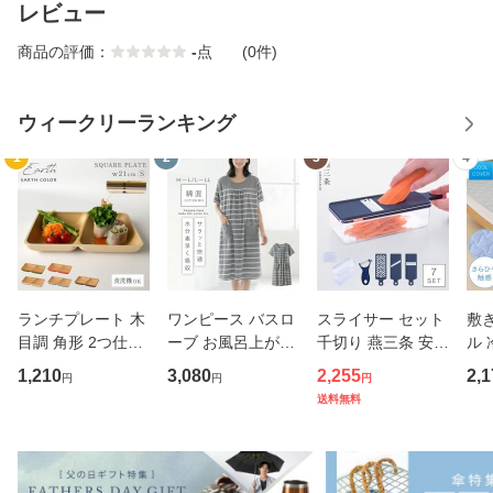
レビュー
商品の評価：
-
点
(0件)
ウィークリーランキング
1
2
3
4
ランチプレート 木
ワンピース バスロ
スライサー セット
敷
目調 角形 2つ仕切
ーブ お風呂上がり
千切り 燕三条 安全
ル 
り 小さめ アースカ
レディース 半袖 タ
ホルダー スリムス
m 
1,210
3,080
2,255
2,1
円
円
円
ラー スクエアプレ
オル 風呂上り ルー
タンドスライサー7
敷き
送料無料
ート BPAフリー 仕
ムウェア タオル地
点セット ピーラー
バー
切りプレート 仕切
夏用 パジャマ ママ
ステンレス 日本製
ッド
り皿 ダイエットプ
お母さん かわいい
キャベツスライサ
さ
レート
湯
ー 千
ッド