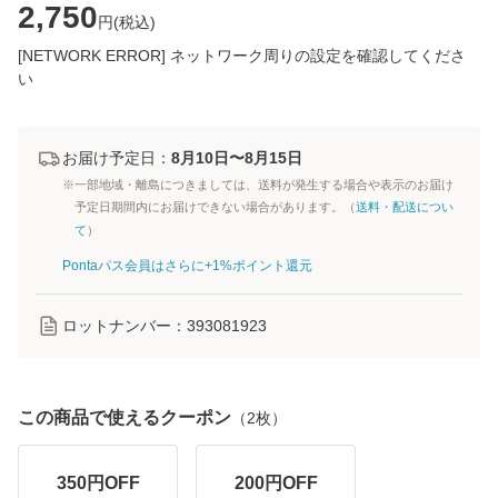
2,750
円(
税込
)
[NETWORK ERROR] ネットワーク周りの設定を確認してくださ
い
お届け予定日：
8月10日〜8月15日
※一部地域・離島につきましては、送料が発生する場合や表示のお届け
予定日期間内にお届けできない場合があります。（
送料・配送につい
て
）
Pontaパス会員はさらに+1%ポイント還元
ロットナンバー：
393081923
この商品で使えるクーポン
（
2
枚）
350
円OFF
200
円OFF