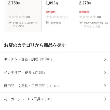
BOARD メタルク
3MM厚板 ペンホル
ュナLATUNA】 2
2,750
1,093
2,278
円
円
円
リップボード （ バ
ダー付き クリップ
つ折り 名刺入れ ペ
インダーケース ク
ファイル 書きやす
ンホルダー (ブラ
送料無料
送料無料
リップファイル バ
さ 吊り下げ 会議パ
ック, PUレザー)
(0)
(0)
(0)
インダー 書類 整
ッド コンパ
お弁当グッズのカラ
親愛商事
masYUMAro au PAY
フルBOX
マーケット店
お店のカテゴリから商品を探す
キッチン・食器・調理
（
31,864
）
インテリア・寝具
（
27,653
）
日用品・文房具・手芸用品
（
16,162
）
花・ガーデン・DIY工具
（
5,515
）