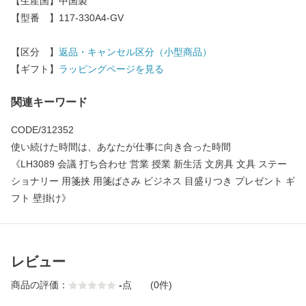
【生産国】中国製
【型番 】117-330A4-GV
【区分 】
返品・キャンセル区分（小型商品）
【ギフト】
ラッピングページを見る
関連キーワード
CODE/312352
使い続けた時間は、あなたが仕事に向き合った時間
《LH3089 会議 打ち合わせ 営業 授業 新生活 文房具 文具 ステー
ショナリー 用箋挟 用箋ばさみ ビジネス 目盛りつき プレゼント ギ
フト 壁掛け》
レビュー
商品の評価：
-
点
(0件)