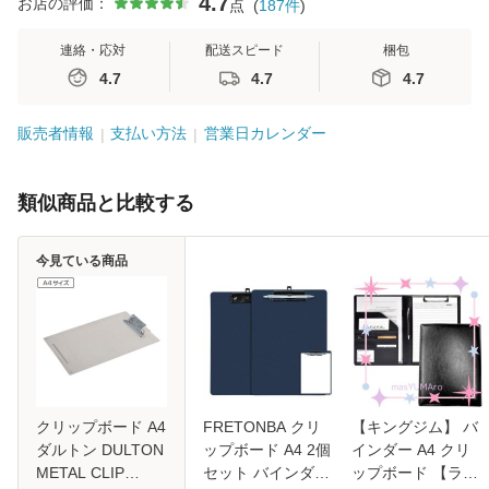
4.7
お店の評価：
点
(
187
件
)
連絡・応対
配送スピード
梱包
4.7
4.7
4.7
販売者情報
支払い方法
営業日カレンダー
類似商品と比較する
今見ている商品
クリップボード A4
FRETONBA クリ
【キングジム】 バ
ダルトン DULTON
ップボード A4 2個
インダー A4 クリ
METAL CLIP
セット バインダー
ップボード 【ラチ