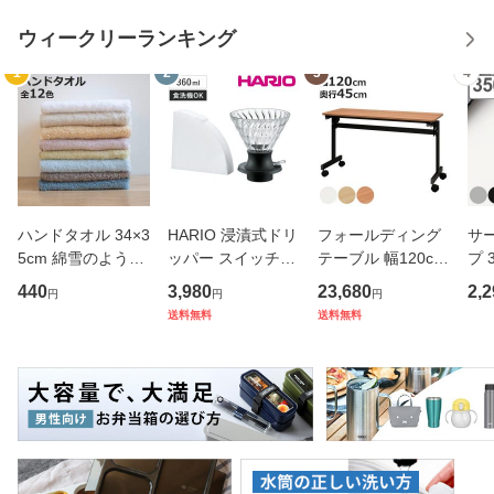
ウィークリーランキング
1
2
3
4
ハンドタオル 34×3
HARIO 浸漬式ドリ
フォールディング
サ
5cm 綿雪のような
ッパー スイッチ36
テーブル 幅120cm
プ 
タオル ベルベット
0 （ ハリオ コーヒ
奥行き45cm キャ
フ
440
3,980
23,680
2,2
円
円
円
カラー （ タオル
ー ドリッパー ペー
スター付き 折りた
ス 
送料無料
送料無料
ウォッシュタオル
パー付き 360ml 耐
たみ （ 法人限定
er
ハンカチタオル ハ
熱ガラス 食洗機対
テーブル 長机 スタ
マ
ンカチ 洗面タオル
応 おしゃれ シンプ
ッキング 会議机 ミ
マグ
綿 コッ
ル ハン
ーティング
保冷