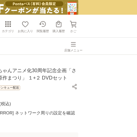
カテゴリ
お気に入り
閲覧履歴
購入履歴
かご
店舗メニュー
ちゃんアニメ化30周年記念企画「さ
作まつり」 １+２ DVDセット
サンキュー配送
(
税込
)
K ERROR] ネットワーク周りの設定を確認