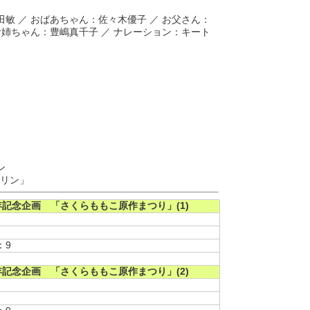
島田敏 ／ おばあちゃん：佐々木優子 ／ お父さん：
 お姉ちゃん：豊嶋真千子 ／ ナレーション：キート
ン
リン」
記念企画 「さくらももこ原作まつり」(1)
：9
記念企画 「さくらももこ原作まつり」(2)