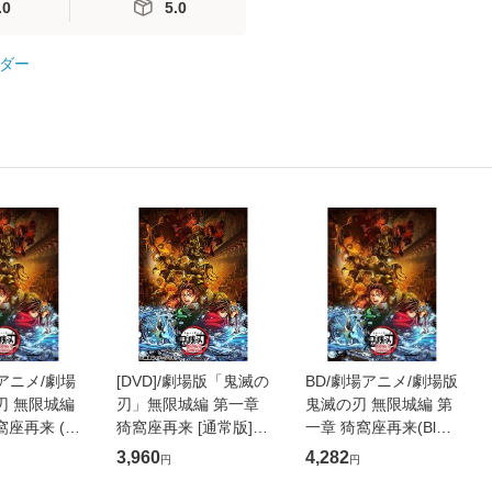
.0
5.0
ダー
場アニメ/劇場
[DVD]/劇場版「鬼滅の
BD/劇場アニメ/劇場版
刃 無限城編
刃」無限城編 第一章
鬼滅の刃 無限城編 第
窩座再来 (通
猗窩座再来 [通常版]/
一章 猗窩座再来(Blu-
アニメ/ANSB-18501
ray) (通常版)
3,960
4,282
円
円