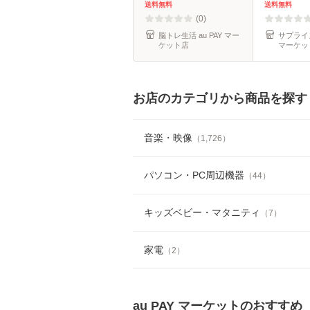
送料無料
送料無料
(0)
脳トレ生活 au PAY マー
サプライズ
ケット店
マーケッ
お店のカテゴリから商品を探す
音楽・映像
（
1,726
）
パソコン・PC周辺機器
（
44
）
キッズベビー・マタニティ
（
7
）
家電
（
2
）
au PAY マーケット
のおすすめ