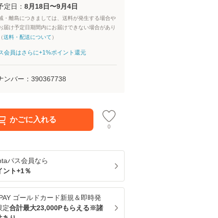
予定日：
8月18日〜9月4日
域・離島につきましては、送料が発生する場合や
お届け予定日期間内にお届けできない場合があり
（
送料・配送について
）
aパス会員はさらに+1%ポイント還元
ナンバー：
390367738
かごに入れる
0
ntaパス
会員なら
イント+
1
％
u PAY ゴールドカード新規＆即時発
限定
合計最大23,000Pもらえる※諸