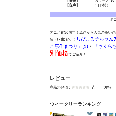
【映像】
カラー／ 16
【音声】
1.日本語
ポ
アニメ化30周年！原作から人気の高い
ちびまる子ちゃん
脳トレ生活では
こ原作まつり」(1)
「さくらも
と
別価格
でご紹介！
レビュー
商品の評価：
-
点
(0件)
ウィークリーランキング
1
2