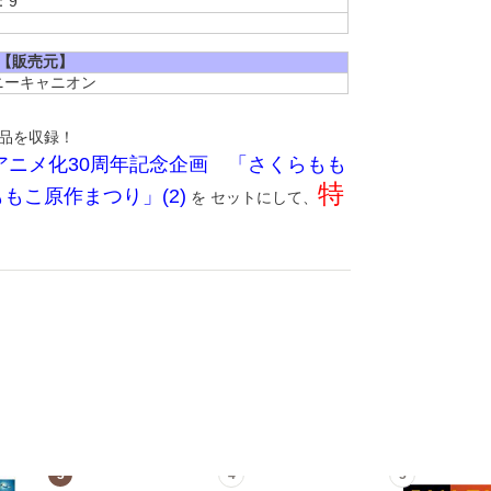
：9
【販売元】
ニーキャニオン
作品を収録！
アニメ化30周年記念企画 「さくらもも
特
もこ原作まつり」(2)
を セットにして、
3
4
5