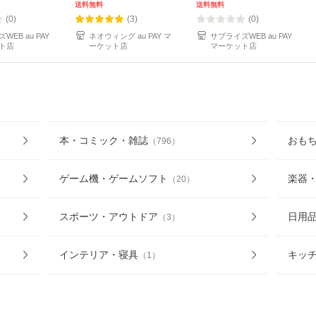
送料無料
送料無料
(0)
(3)
(0)
WEB au PAY
ネオウィング au PAY マ
サプライズWEB au PAY
ト店
ーケット店
マーケット店
本・コミック・雑誌
おも
（
796
）
ゲーム機・ゲームソフト
楽器
（
20
）
スポーツ・アウトドア
日用
（
3
）
インテリア・寝具
キッ
（
1
）