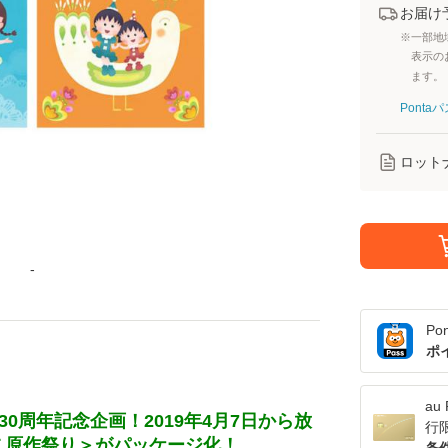
お届け
※一部地
表示の
ます。
Pont
ロット
-
Po
ポ
a
0周年記念企画！2019年4月7日から放
行
もこ原作祭り＞がパッケージ化！