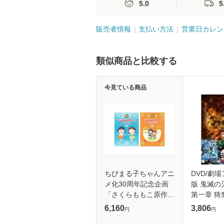
5.0
5
販売者情報
支払い方法
営業日カレン
類似商品と比較する
今見ている商品
ちびまる子ちゃんアニ
DVD/劇
メ化30周年記念企画
版 鬼滅の
「さくらももこ原作ま
第一章 猗
つり」 １+２ DVDセ
常版)
6,160
3,806
円
円
ット