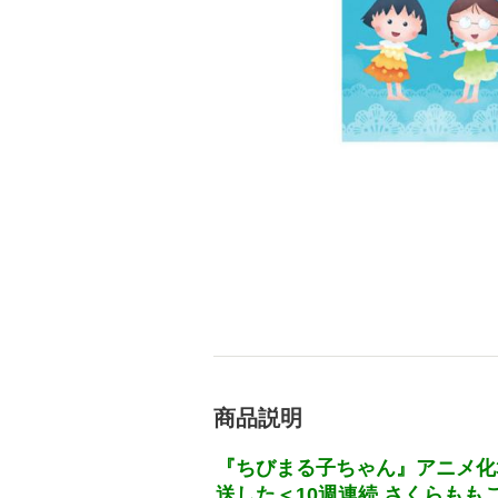
商品説明
『ちびまる子ちゃん』アニメ化3
送した＜10週連続 さくらも