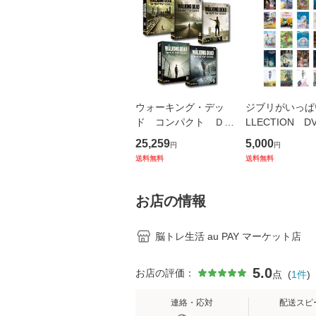
ウォーキング・デッ
ジブリがいっぱ
ド コンパクト ＤＶ
LLECTION D
Ｄ−ＢＯＸ シーズン
20タイトル 
25,259
5,000
円
円
1〜5 セット
り
送料無料
送料無料
お店の情報
脳トレ生活 au PAY マーケット店
5.0
お店の評価：
点
(
1
件
)
連絡・応対
配送スピ