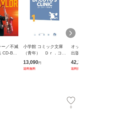
ラー／不滅
小学館 コミック文庫
オックスフォード大学
森山 良子 
CD-BO
（青年） Ｄｒ．コト
出版局 Oxford Readin
RY CD8
25年リニ
ー診療所 全14巻セッ
g Tree Value Pack ２
13,090
42,339
16,500
円
円
円
ト
(all 8 CD packs from
送料無料
送料無料
送料無料
Stage 4 to 5)
0