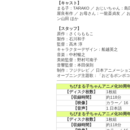
【キャスト】
まる子：TARAKO ／ おじいちゃん：
屋良有作 ／ お母さん：一龍斎貞友 ／
ン山田 ほか
【スタッフ】
原作：さくらももこ
製作：石川和子
監督：高木 淳
キャラクターデザイン：船越英之
音楽：中村暢之
美術監督：野村可南子
音響監督：本田保則
制作：フジテレビ ／ 日本アニメーショ
オープニング主題歌：「おどるポンポコ
ちびまる子ちゃんアニメ化30周年
【ディスク枚数】
1枚組
【収録時間】
約118分
【映像】
カラー／ 16
【音声】
1.日本語
ちびまる子ちゃんアニメ化30周年
【ディスク枚数】
1枚組
【収録時間】
約118分