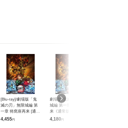
[Blu-ray]/劇場版「鬼
劇場版 鬼滅の刃 無限
【オリコン加盟
滅の刃」無限城編 第
城編 第一章 猗窩座再
常盤★10％OFF 
一章 猗窩座再来 [通常
来《通常版》
アニメ DVD【
版]/アニメ/ANSX-
【DVD】
「鬼滅の刃」無
4,455
4,180
3,960
円
円
円
18501
第一章 猗窩座