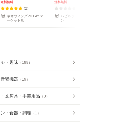
26/7/29発売＄
送料無料
送料無料
送料無料
(2)
(0)
(0)
ネオウィング au PAY マ
ハピネット・オンライ
アットマークジ
ーケット店
ン
ーMUSIC
ちゃ・趣味
（
199
）
・音響機器
（
19
）
品・文房具・手芸用品
（
3
）
チン・食器・調理
（
1
）