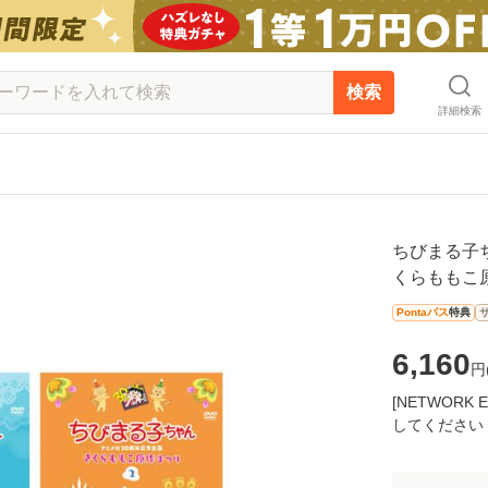
検索
詳細検索
ちびまる子
くらももこ原
Pontaパス
特典
6,160
円
[NETWOR
してください