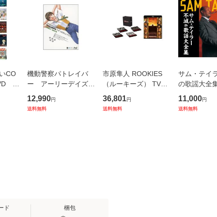
いCO
機動警察パトレイバ
市原隼人 ROOKIES
サム・テイ
VD 各
ー アーリーデイズ
（ルーキーズ） TVド
の歌謡大全集 
単品売
ブルーレイ
ラマ版 + 映画版 Blu-r
X 6枚組 20
12,990
36,801
11,000
円
円
円
ay セット
ューアル版
送料無料
送料無料
送料無料
ード
梱包