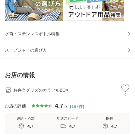
水筒・ステンレスボトル特集
スープジャーの選び方
お店の情報
お弁当グッズのカラフルBOX
0
4.7
お店の評価：
点
(
187
件
)
連絡・応対
配送スピード
梱包
4.7
4.7
4.7