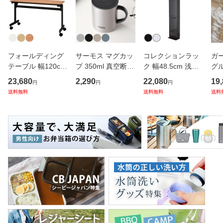
フォールディング
サーモス マグカッ
コレクションラッ
ガ
テーブル 幅120cm
プ 350ml 真空断熱
ク 幅48.5cm 浅型
グ
奥行き45cm キャ
フタ付き ステンレ
上置きセット ショ
ン 
23,680
2,290
22,080
19
円
円
円
スター付き 折りた
ス JDG-352 （ Th
ーケース （ ウィス
（ 
送料無料
送料無料
送料
たみ （ 法人限定
ermos ステンレス
キー棚 突っ張り コ
40
テーブル 長机 スタ
マグカップ 蓋付き
レクションケース
ット
ッキング 会議机 ミ
マグ カップ 保温
ガラス製 ガラスケ
綿 
ーティング
保冷 保温
ース キ
プル