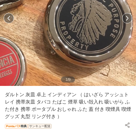
1
/
9
ダルトン 灰皿 卓上 インディアン （ はいざら アッシュト
レイ 携帯灰皿 タバコ たばこ 煙草 吸い殻入れ 吸いがら ふ
た付き 携帯 ポータブル おしゃれ ふた 蓋 付き 喫煙具 喫煙
グッズ 丸型 リング付き ）
Pontaパス
特典
サンキュー配送