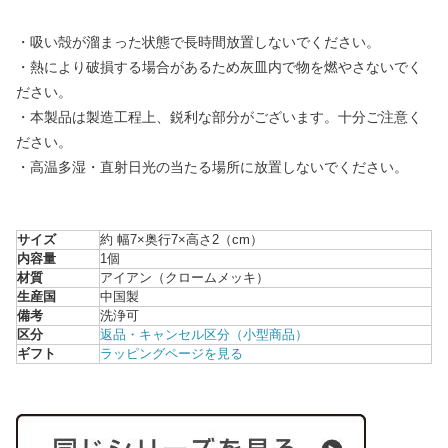
・吸い殻が溜まった状態で長時間放置しないでください。
・熱により破損する場合があるため灰皿内で物を燃やさないでく
ださい。
・本製品は製造工程上、鋭利な部分がございます。十分ご注意く
ださい。
・高温多湿・直射日光の当たる場所に放置しないでください。
サイズ
約 幅7×奥行7×高さ2（cm）
内容量
1個
材質
アイアン（クロームメッキ）
生産国
中国製
備考
洗浄可
区分
返品・キャンセル区分（小型商品）
ギフト
ラッピングページを見る