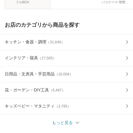
フルBOX
バコケース 喫煙具
のハヤミ au PAY マ
ーケット店
お店のカテゴリから商品を探す
キッチン・食器・調理
（
31,646
）
インテリア・寝具
（
27,565
）
日用品・文房具・手芸用品
（
16,008
）
花・ガーデン・DIY工具
（
5,497
）
キッズベビー・マタニティ
（
3,795
）
もっと見る