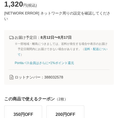
1,320
円(
税込
)
[NETWORK ERROR] ネットワーク周りの設定を確認してくださ
い
お届け予定日：
8月12日〜8月17日
※一部地域・離島につきましては、送料が発生する場合や表示のお届け
予定日期間内にお届けできない場合があります。（
送料・配送につい
て
）
Pontaパス会員はさらに+1%ポイント還元
ロットナンバー：
388032578
この商品で使えるクーポン
（
2
枚）
350
円OFF
200
円OFF