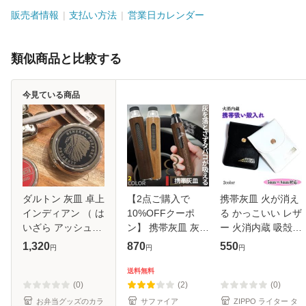
販売者情報
支払い方法
営業日カレンダー
類似商品と比較する
今見ている商品
ダルトン 灰皿 卓上
【2点ご購入で
携帯灰皿 火が消え
インディアン （ は
10%OFFクーポ
る かっこいい レザ
いざら アッシュト
ン】 携帯灰皿 灰が
ー 火消内蔵 吸殻入
レイ 携帯灰皿 タバ
落ちない 灰皿 ポー
れ 選べる ホワイト
1,320
870
550
円
円
円
コ たばこ 煙草 吸
タブルアッシュト
ブラック おしゃれ
い殻入れ 吸いがら
レイ マウスピース
ポータブルアッシ
送料無料
ふた付き 携帯 ポー
3種付き ケース付
ュトレイ 軽い 便利
(0)
(2)
(0)
タ
き 持ち運び 車 ド
タ
お弁当グッズのカラ
サファイア
ZIPPO ライター タ