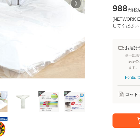
988
円(
税
[NETWOR
してください
お届け
※一部地
表示の
ます。
Pont
ロット