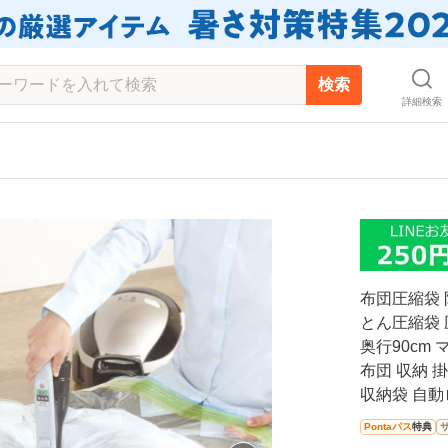
検索
詳細検索
布団圧縮袋 
とん圧縮袋 
奥行90cm 
布団 収納 
収納袋 自動
Pontaパス
特典