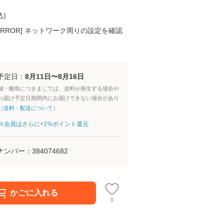
込
)
K ERROR] ネットワーク周りの設定を確認
予定日：
8月11日〜8月16日
域・離島につきましては、送料が発生する場合や
お届け予定日期間内にお届けできない場合があり
（
送料・配送について
）
aパス会員はさらに+1%ポイント還元
ナンバー：
384074682
かごに入れる
0