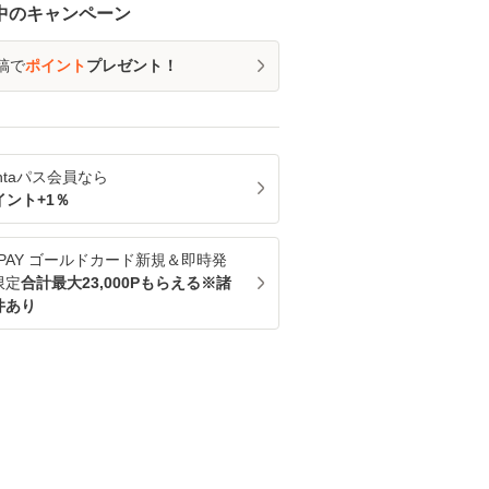
中のキャンペーン
稿で
ポイント
プレゼント！
ntaパス
会員なら
イント+
1
％
u PAY ゴールドカード新規＆即時発
限定
合計最大23,000Pもらえる※諸
件あり