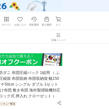
カテゴリ
お気に入り
閲覧履歴
購入履歴
かご
店舗メニュー
防ダニ 布団圧縮パック 1組用 （ ふ
圧縮袋 布団収納 布団収納袋 幅150
マチ50cm シングル ダブル 1セット
掛け布団 敷き布団 海外製掃除機対応
ロック式 押入れ クローゼット ）
サンキュー配送