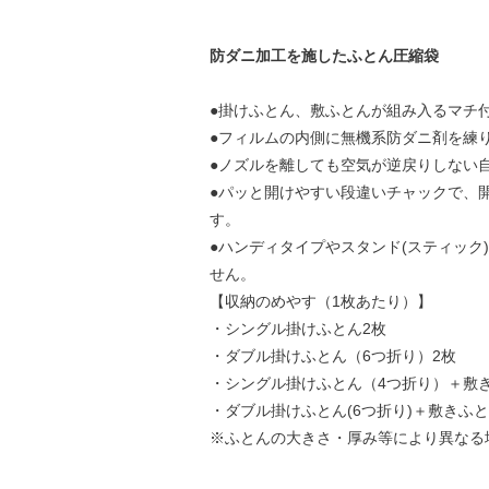
防ダニ加工を施したふとん圧縮袋
●掛けふとん、敷ふとんが組み入るマチ
●フィルムの内側に無機系防ダニ剤を練
●ノズルを離しても空気が逆戻りしない
●パッと開けやすい段違いチャックで、
す。
●ハンディタイプやスタンド(スティック
せん。
【収納のめやす（1枚あたり）】
・シングル掛けふとん2枚
・ダブル掛けふとん（6つ折り）2枚
・シングル掛けふとん（4つ折り）＋敷き
・ダブル掛けふとん(6つ折り)＋敷きふ
※ふとんの大きさ・厚み等により異なる