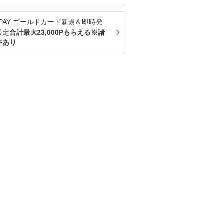
u PAY ゴールドカード新規＆即時発
限定
合計最大23,000Pもらえる※諸
件あり