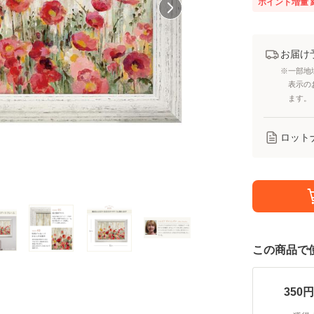
ポイント増量
お届け
※一部地
表示の
ます。
ロット
この商品で
350
円