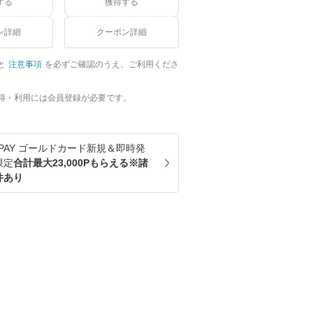
する
獲得する
ン詳細
クーポン詳細
と
注意事項
を必ずご確認のうえ、ご利用くださ
得・利用には会員登録が必要です。
u PAY ゴールドカード新規＆即時発
限定
合計最大23,000Pもらえる※諸
件あり