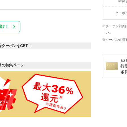
獲得
クーポ
クーポン詳細
届け！
い。
クーポンの獲
なクーポンをGET↓↓
a
目の特集ページ
行
条