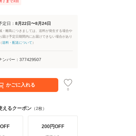
終了まで
3
日
予定日：
8月22日〜8月24日
域・離島につきましては、送料が発生する場合や
お届け予定日期間内にお届けできない場合があり
（
送料・配送について
）
ナンバー：
377429507
かごに入れる
0
使えるクーポン
（
2
枚）
OFF
200
円OFF