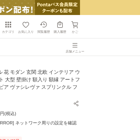
カテゴリ
お気に入り
閲覧履歴
購入履歴
かご
店舗メニュー
 花 モダン 玄関 北欧 インテリア ウ
ト 大型 壁掛け 額入り 額縁 アートフ
ビア ヴァシレヴァ スプリンクル フ
円(
税込
)
K ERROR] ネットワーク周りの設定を確認