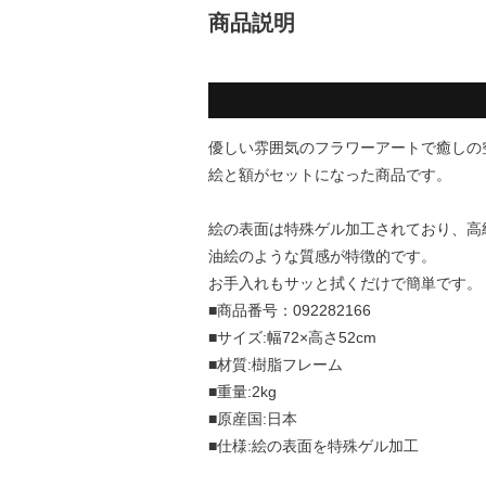
商品説明
優しい雰囲気のフラワーアートで癒しの
絵と額がセットになった商品です。
絵の表面は特殊ゲル加工されており、高
油絵のような質感が特徴的です。
お手入れもサッと拭くだけで簡単です。
■商品番号：092282166
■サイズ:幅72×高さ52cm
■材質:樹脂フレーム
■重量:2kg
■原産国:日本
■仕様:絵の表面を特殊ゲル加工