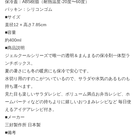
保冷蓋：ABS樹脂（耐熱温度-20度〜60度）
パッキン：シリコンゴム
■サイズ
直径12 × 高さ7.85cm
■容量
約400ml
■商品説明
ジェルクールシリーズで唯一の透明＆まんまるの保冷剤一体型ラ
ンチボックス。
夏の暑さにも冬の暖房にも保冷で安心です。
水切り用のすのこがついているので、サラダや水気のあるものも
持ち運べます。
見た目も楽しいサラダレシピ、ボリューム満点お弁当レシピ、ホ
ームパーティなどの持ちよりに嬉しいおつまみレシピなど 毎日使
えるアイデアレシピ付き。
■メーカー
三好製作所 日本製
■備考