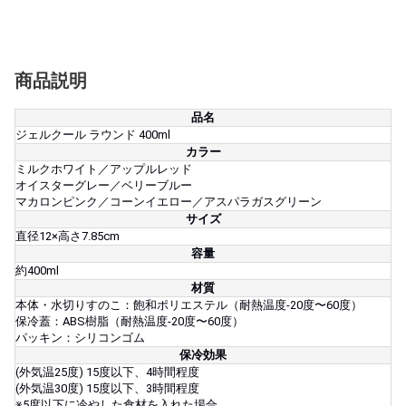
商品説明
品名
ジェルクール ラウンド 400ml
カラー
ミルクホワイト／アップルレッド
オイスターグレー／ベリーブルー
マカロンピンク／コーンイエロー／アスパラガスグリーン
サイズ
直径12×高さ7.85cm
容量
約400ml
材質
本体・水切りすのこ：飽和ポリエステル（耐熱温度-20度〜60度）
保冷蓋：ABS樹脂（耐熱温度-20度〜60度）
パッキン：シリコンゴム
保冷効果
(外気温25度) 15度以下、4時間程度
(外気温30度) 15度以下、3時間程度
※5度以下に冷やした食材を入れた場合