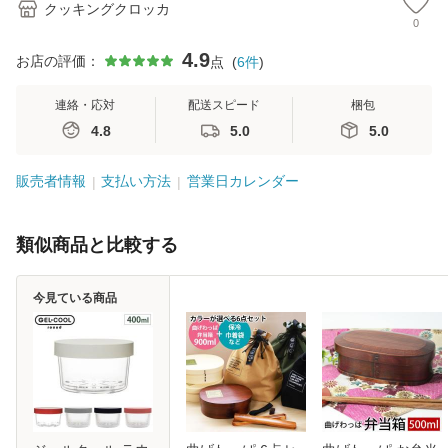
クッキングクロッカ
0
4.9
お店の評価：
点
(
6
件
)
連絡・応対
配送スピード
梱包
4.8
5.0
5.0
販売者情報
支払い方法
営業日カレンダー
類似商品と比較する
今見ている商品