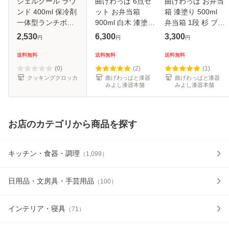
ジェルクール ラウ
曲げわっぱ 6点セ
曲げわっぱ お弁当
ンド 400ml 保冷剤
ット お弁当箱
箱 漆塗り 500ml
一体型ランチボッ
900ml 白木 漆塗り
弁当箱 1段 杉 ブラ
クス 三好製作所
小判型 弁当箱 1段
ウン 茶 お弁当箱
2,530
6,300
3,300
円
円
円
【GEL-COOL/保冷
杉 曲げわっぱ弁当
まげわっぱ 和風 男
弁当箱/1段/サラダ/
箱 まげわっぱ ラン
子 女子 大人 子供
送料無料
送料無料
送料無料
デザート/フルーツ
チボックス お箸 箸
女の子 男の子 小判
(0)
(2)
(1)
ケース】
箱 保冷ラ
型 お
クッキングクロッカ
曲げわっぱと漆器
曲げわっぱと漆器
みよし漆器本舗
みよし漆器本舗
お店のカテゴリから商品を探す
キッチン・食器・調理
（
1,099
）
日用品・文房具・手芸用品
（
100
）
インテリア・寝具
（
71
）