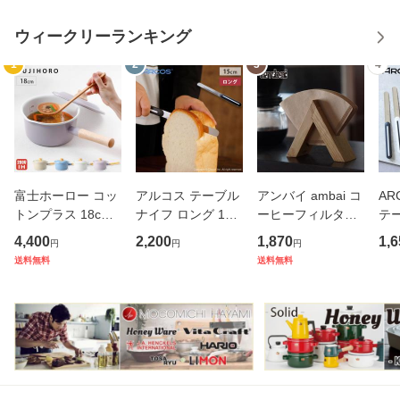
ウィークリーランキング
1
2
3
4
富士ホーロー コッ
アルコス テーブル
アンバイ ambai コ
AR
トンプラス 18cm
ナイフ ロング 15c
ーヒーフィルター
テー
ソースパン 蓋付き
m ホワイト ARCO
ホルダー 木製【台
cm
4,400
2,200
1,870
1,6
円
円
円
ガス火 IH対応 CTP
S＜メール便 送料
形/円錐型/コーヒー
便
送料無料
送料無料
-18S Cotton Plus
無料＞【ブレッド
フィルター 収納/あ
ッ
コットンプラスシ
ナイフ バターナイ
んばい/日本製】
ナ
リーズ 【 琺瑯 片
フ 果物ナイフ アル
卓
手鍋 ホーロ
コスナイフ
ド