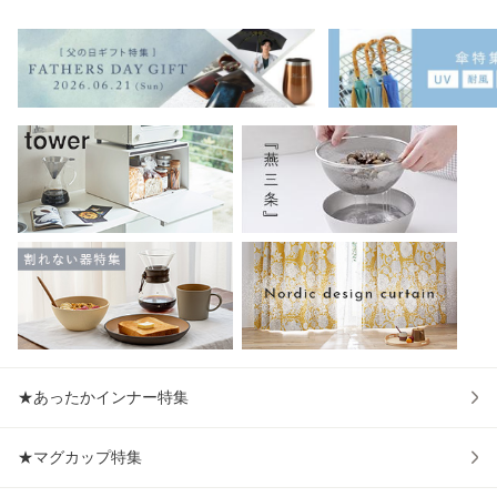
切りプレート 仕切
夏用 パジャマ ママ
ッド 布団 ふとん
け
り皿 ダイエットプ
お母さん かわいい
さらひや触感敷パ
L 
レート
湯
ッド シン
イズ
★あったかインナー特集
★マグカップ特集