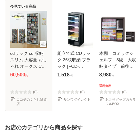
今見ている商品
cdラック cd 収納
組立て式 CDラッ
本棚 コミックシ
スリム 大容量 おし
ク 26枚収納 ブラ
ェルフ 3段 大収
ゃれ オークス CD
ック [FCD-
納タイプ 前後独
ストッカー CS924
CB26BK]
立棚板 約幅76cm
60,500
1,518
8,980
円
円
円
メーカー直送
（ ブックシェルフ
ラック 大容量 CD
送料無料
DVD ブルーレイ
(0)
(0)
(0)
収納棚 Blu-r
ココチのくらし雑貨
サンワダイレクト
お弁当グッズのカラ
店
フルBOX
お店のカテゴリから商品を探す