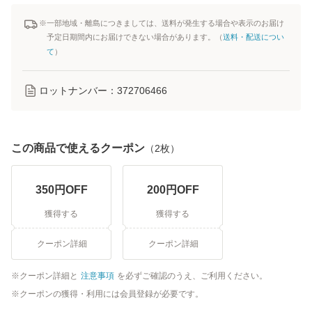
※一部地域・離島につきましては、送料が発生する場合や表示のお届け
予定日期間内にお届けできない場合があります。（
送料・配送につい
て
）
ロットナンバー：
372706466
この商品で使えるクーポン
（
2
枚）
350
円OFF
200
円OFF
獲得する
獲得する
クーポン詳細
クーポン詳細
クーポン詳細と
注意事項
を必ずご確認のうえ、ご利用ください。
クーポンの獲得・利用には会員登録が必要です。