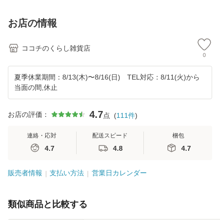
お店の情報
ココチのくらし雑貨店
0
夏季休業期間：8/13(木)〜8/16(日) TEL対応：8/11(火)から
当面の間,休止
4.7
お店の評価：
点
(
111
件
)
連絡・応対
配送スピード
梱包
4.7
4.8
4.7
販売者情報
支払い方法
営業日カレンダー
類似商品と比較する