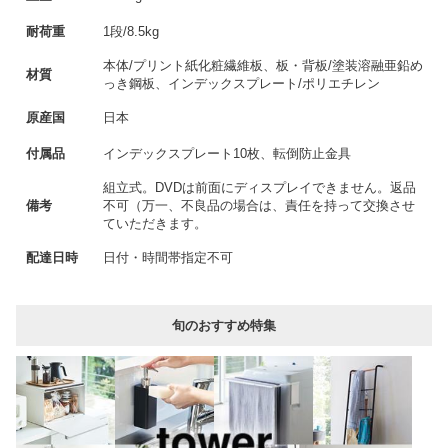
耐荷重
1段/8.5kg
本体/プリント紙化粧繊維板、板・背板/塗装溶融亜鉛め
材質
っき鋼板、インデックスプレート/ポリエチレン
原産国
日本
付属品
インデックスプレート10枚、転倒防止金具
組立式。DVDは前面にディスプレイできません。返品
備考
不可（万一、不良品の場合は、責任を持って交換させ
ていただきます。
配達日時
日付・時間帯指定不可
旬のおすすめ特集