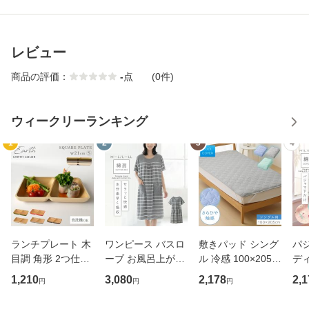
レビュー
商品の評価：
-
点
(0件)
ウィークリーランキング
1
2
3
4
ランチプレート 木
ワンピース バスロ
敷きパッド シング
パジ
目調 角形 2つ仕切
ーブ お風呂上がり
ル 冷感 100×205c
ディ
り 小さめ アースカ
レディース 半袖 タ
m 敷パッド 夏用
春夏
1,210
3,080
2,178
2,1
円
円
円
ラー スクエアプレ
オル 風呂上り ルー
敷き布団 敷布団 カ
トン
ート BPAフリー 仕
ムウェア タオル地
バー マットレス ベ
ル