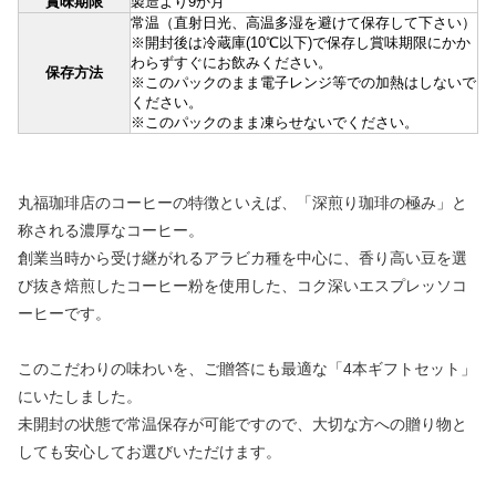
賞味期限
製造より9か月
常温（直射日光、高温多湿を避けて保存して下さい）
※開封後は冷蔵庫(10℃以下)で保存し賞味期限にかか
わらずすぐにお飲みください。
保存方法
※このパックのまま電子レンジ等での加熱はしないで
ください。
※このパックのまま凍らせないでください。
丸福珈琲店のコーヒーの特徴といえば、「深煎り珈琲の極み」と
称される濃厚なコーヒー。
創業当時から受け継がれるアラビカ種を中心に、香り高い豆を選
び抜き焙煎したコーヒー粉を使用した、コク深いエスプレッソコ
ーヒーです。
このこだわりの味わいを、ご贈答にも最適な「4本ギフトセット」
にいたしました。
未開封の状態で常温保存が可能ですので、大切な方への贈り物と
しても安心してお選びいただけます。