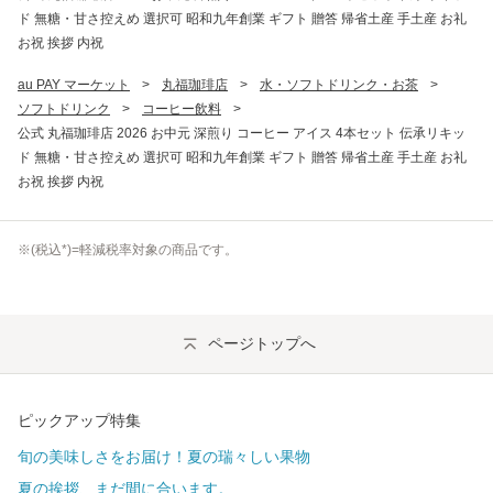
ド 無糖・甘さ控えめ 選択可 昭和九年創業 ギフト 贈答 帰省土産 手土産 お礼
お祝 挨拶 内祝
au PAY マーケット
>
丸福珈琲店
>
水・ソフトドリンク・お茶
>
ソフトドリンク
>
コーヒー飲料
>
公式 丸福珈琲店 2026 お中元 深煎り コーヒー アイス 4本セット 伝承リキッ
ド 無糖・甘さ控えめ 選択可 昭和九年創業 ギフト 贈答 帰省土産 手土産 お礼
お祝 挨拶 内祝
※(
税込
*)=軽減税率対象の商品です。
ページトップへ
ピックアップ特集
旬の美味しさをお届け！夏の瑞々しい果物
夏の挨拶、まだ間に合います。