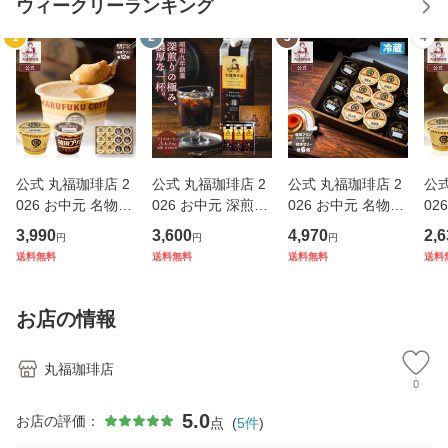
ウィークリーランキング
1
2
3
4
公式 丸福珈琲店 2
公式 丸福珈琲店 2
公式 丸福珈琲店 2
公式
026 お中元 名物プ
026 お中元 深煎り
026 お中元 名物プ
02
リン 珈琲プリン2
コーヒー アイス 3
リン6個とコーヒー
スイ
3,990
3,600
4,970
2,6
円
円
円
種12個詰合せ 食べ
本セット 伝承リキ
ゼリー6個 セット
べ比
送料無料
送料無料
送料無料
送料
比べセット 濃厚 ス
ッド 無糖・甘さ控
スイーツ お取り寄
選
イーツ お取り寄せ
えめ 選択可 昭和九
せ ギフト 贈答 帰
珈
老舗の味 ギフト 贈
年創業 ギフト 贈答
省土産 手土産 お礼
ー 
お店の情報
答 帰省
帰省
お祝 挨
数
丸福珈琲店
0
5.0
お店の評価：
点
(
5
件
)