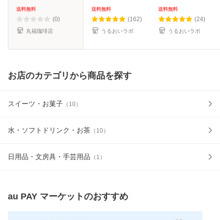
控えめ 選択可 昭和
× 12本 × 2箱 【送
送料無料
送料無料
送料無料
九年創業 ギフト 贈
料無料】
(0)
(162)
(24)
答 帰省
丸福珈琲店
うるおいラボ
うるおいラボ
お店のカテゴリから商品を探す
スイーツ・お菓子
（
10
）
水・ソフトドリンク・お茶
（
10
）
日用品・文房具・手芸用品
（
1
）
au PAY マーケット
のおすすめ