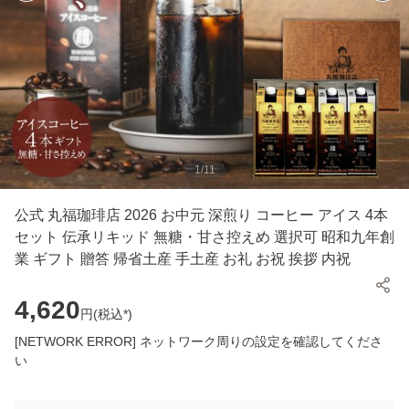
1
/
11
公式 丸福珈琲店 2026 お中元 深煎り コーヒー アイス 4本
セット 伝承リキッド 無糖・甘さ控えめ 選択可 昭和九年創
業 ギフト 贈答 帰省土産 手土産 お礼 お祝 挨拶 内祝
4,620
円(
税込*
)
[NETWORK ERROR] ネットワーク周りの設定を確認してくださ
い