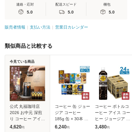
連絡・応対
配送スピード
梱包
5.0
5.0
5.0
販売者情報
支払い方法
営業日カレンダー
類似商品と比較する
今見ている商品
公式 丸福珈琲店
コーヒー 缶 ジョー
コーヒー ボトルコ
2026 お中元 深煎
ジア コーヒー
ーヒー アイス コー
り コーヒー アイス
185g 缶 × 30本 入
ヒー ジョージア 深
4本セット 伝承リ
各種 選べる 3箱
み焙煎 贅沢ブラッ
4,620
6,240
3,480
円
円
円
キッド 無糖・甘さ
【送料無料】
ク 無糖 950ml PET