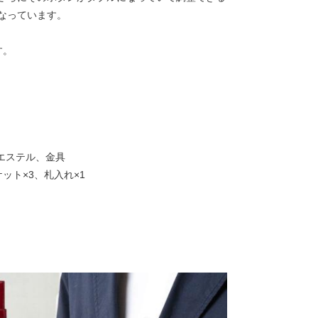
なっています。
す。
エステル、金具
ット×3、札入れ×1