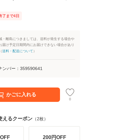
終了まで
4
日
域・離島につきましては、送料が発生する場合や
お届け予定日期間内にお届けできない場合があり
（
送料・配送について
）
ナンバー：
359590641
かごに入れる
0
使えるクーポン
（
2
枚）
OFF
200
円OFF