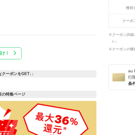
獲得
クーポ
クーポン詳細
い。
クーポンの獲
届け！
a
なクーポンをGET↓↓
行
条
目の特集ページ