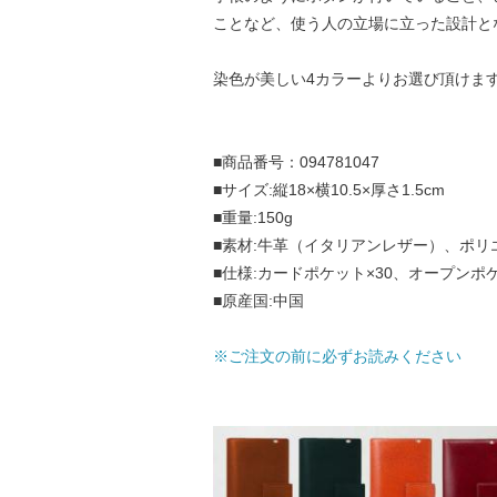
ことなど、使う人の立場に立った設計と
染色が美しい4カラーよりお選び頂けま
■商品番号：094781047
■サイズ:縦18×横10.5×厚さ1.5cm
■重量:150g
■素材:牛革（イタリアンレザー）、ポリ
■仕様:カードポケット×30、オープンポケ
■原産国:中国
※ご注文の前に必ずお読みください