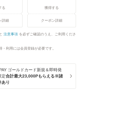
する
獲得する
ン詳細
クーポン詳細
と
注意事項
を必ずご確認のうえ、ご利用くださ
得・利用には会員登録が必要です。
u PAY ゴールドカード新規＆即時発
限定
合計最大23,000Pもらえる※諸
件あり