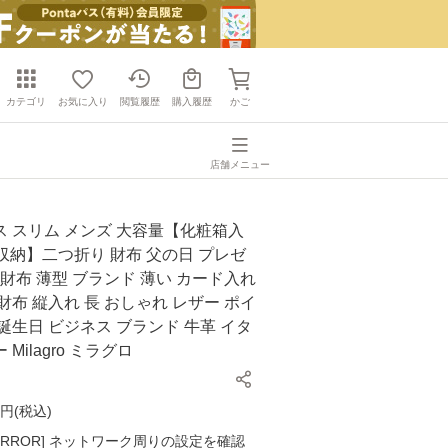
カテゴリ
お気に入り
閲覧履歴
購入履歴
かご
店舗メニュー
 スリム メンズ 大容量【化粧箱入
収納】二つ折り 財布 父の日 プレゼ
長財布 薄型 ブランド 薄い カード入れ
財布 縦入れ 長 おしゃれ レザー ポイ
誕生日 ビジネス ブランド 牛革 イタ
Milagro ミラグロ
円(
税込
)
K ERROR] ネットワーク周りの設定を確認