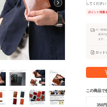
してください
ポイント増量
※一部地
表示の
ます。
ロット
この商品で
350
円