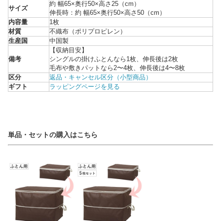
約 幅65×奥行50×高さ25（cm）
サイズ
伸長時：約 幅65×奥行50×高さ50（cm）
内容量
1枚
材質
不織布（ポリプロピレン）
生産国
中国製
【収納目安】
備考
シングルの掛けふとんなら1枚、伸長後は2枚
毛布や敷きパットなら2〜4枚、伸長後は4〜8枚
区分
返品・キャンセル区分（小型商品）
ギフト
ラッピングページを見る
単品・セットの購入はこちら