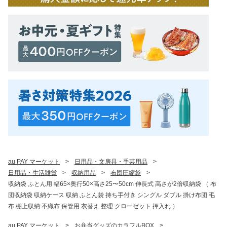
au PAY マーケット
>
日用品・文房具・手芸用品
>
日用品・生活雑貨
>
収納用品
>
布団圧縮袋
>
収納袋 ふとん用 幅65×奥行50×高さ25〜50cm 伸長式 高さが2倍収納袋 （ 布
団収納袋 収納ケース 収納 ふとん袋 持ち手付き シングル ダブル 掛け布団 毛
布 棚上収納 不織布 保管用 衣替え 整理 クローゼット 押入れ ）
au PAY マーケット
>
お弁当グッズのカラフルBOX
>