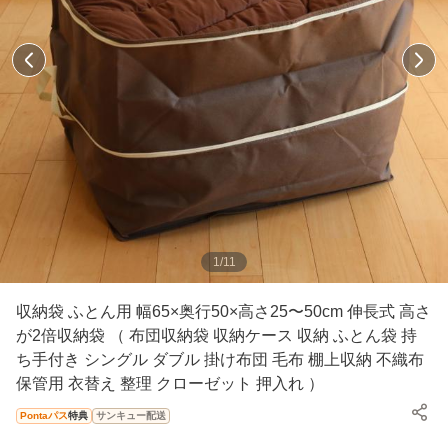
1
/
11
収納袋 ふとん用 幅65×奥行50×高さ25〜50cm 伸長式 高さ
が2倍収納袋 （ 布団収納袋 収納ケース 収納 ふとん袋 持
ち手付き シングル ダブル 掛け布団 毛布 棚上収納 不織布
保管用 衣替え 整理 クローゼット 押入れ ）
Pontaパス
特典
サンキュー配送