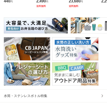
440
2,490
23,680
2,2
円
円
円
カラー （ タオル
7 （ シュパット エ
スター付き 折りた
ス 
送料無料
送料無料
ウォッシュタオル
コバッグ マイバッ
たみ （ 法人限定
er
ハンカチタオル ハ
グ エコバック 買い
テーブル 長机 スタ
マ
ンカチ 洗面タオル
物バッグ 洗濯可能
ッキング 会議机 ミ
マグ
綿 コッ
北欧 コ
ーティング
保冷
水筒・ステンレスボトル特集