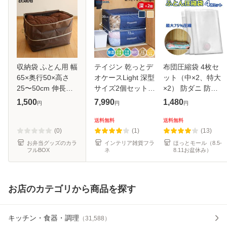
収納袋 ふとん用 幅
テイジン 乾っとデ
布団圧縮袋 4枚セ
65×奥行50×高さ
オケースLight 深型
ット（中×2、特大
25〜50cm 伸長式
サイズ2個セット｜
×2） 防ダニ 防カ
高さが2倍収納袋
2枚組 布団収納袋
ビ対策 防湿 掃除機
1,500
7,990
1,480
円
円
円
（ 布団収納袋 収納
自立 押入れ クロー
対応 VAPSET4
ケース 収納 ふとん
ゼット 衣替え 入れ
送料無料
送料無料
袋 持ち手付き シン
替え ベルオアシス
(0)
(1)
(13)
グル ダ
帝人
お弁当グッズのカラ
インテリア雑貨フラ
ほっとモール（8.5-
フルBOX
ネ
8.11お盆休み）
お店のカテゴリから商品を探す
キッチン・食器・調理
（
31,588
）