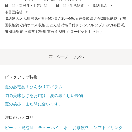
日用品・文房具・手芸用品
>
日用品・生活雑貨
>
収納用品
>
布団圧縮袋
>
収納袋 ふとん用 幅65×奥行50×高さ25〜50cm 伸長式 高さが2倍収納袋 （ 布
団収納袋 収納ケース 収納 ふとん袋 持ち手付き シングル ダブル 掛け布団 毛
布 棚上収納 不織布 保管用 衣替え 整理 クローゼット 押入れ ）
ページトップへ
ピックアップ特集
夏の必需品！ひんやりアイテム
旬の美味しさをお届け！夏の瑞々しい果物
夏の挨拶、まだ間に合います。
注目のカテゴリ
ビール・発泡酒
チューハイ
水
お茶飲料
ソフトドリンク