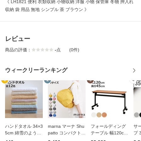
《 LH1821 便利 衣類収納 小物収納 洋服 小物 保管庫 冬物 押入れ
収納 袋 用品 無地 シンプル 茶 ブラウン 》
レビュー
商品の評価：
-
点
(0件)
ウィークリーランキング
1
2
3
4
ハンドタオル 34×3
marna マーナ Shu
フォールディング
サ
5cm 綿雪のような
patto コンパクトバ
テーブル 幅120cm
プ 
タオル ベルベット
ッグ M／2020 S46
奥行き45cm キャ
フ