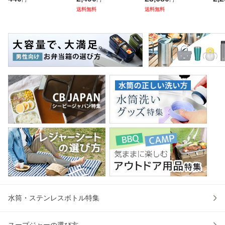
カラー （ タオル
7 （ シュパット エ
スター付き 折りた
ス 
送料無料
送料無料
ウォッシュタオル
コバッグ マイバッ
たみ （ 法人限定
er
ハンカチタオル ハ
グ エコバック 買い
テーブル 長机 スタ
マ
ンカチ 洗面タオル
物バッグ 洗濯可能
ッキング 会議机 ミ
マグ
綿 コッ
北欧 コ
ーティング
保冷
水筒・ステンレスボトル特集