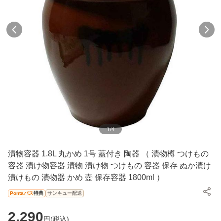
1
/
4
漬物容器 1.8L 丸かめ 1号 蓋付き 陶器 （ 漬物樽 つけもの
容器 漬け物容器 漬物 漬け物 つけもの 容器 保存 ぬか漬け
漬けもの 漬物器 かめ 壺 保存容器 1800ml ）
Pontaパス
特典
サンキュー配送
2,290
円(
税込
)