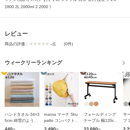
1800 2L 2000ml 2 2000 》
レビュー
商品の評価：
-
点
(0件)
ウィークリーランキング
1
2
3
4
ハンドタオル 34×3
marna マーナ Shu
フォールディング
サ
5cm 綿雪のような
patto コンパクトバ
テーブル 幅120cm
プ 
タオル ベルベット
ッグ M／2020 S46
奥行き45cm キャ
フ
440
2,490
23,680
2,2
円
円
円