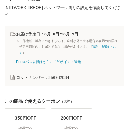
[NETWORK ERROR] ネットワーク周りの設定を確認してくださ
い
お届け予定日：
8月10日〜8月15日
※一部地域・離島につきましては、送料が発生する場合や表示のお届け
予定日期間内にお届けできない場合があります。（
送料・配送につい
て
）
Pontaパス会員はさらに+1%ポイント還元
ロットナンバー：
356982034
この商品で使えるクーポン
（
2
枚）
350
円OFF
200
円OFF
獲得する
獲得する