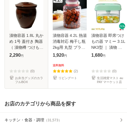
漬物容器 1.8L 丸か
漬物容器 4.2L 熱湯
漬物容器 即席つけ
め 1号 蓋付き 陶器
消毒対応 梅干し瓶
もの器 マミー 3.1L
（ 漬物樽 つけもの
2kg用 丸型 プラス
NK3型 ｜ 漬物 作
容器 漬け物容器 漬
チック製 （ 梅干し
る 容器 漬け物 漬
2,290
1,920
1,680
円
円
円
物 漬け物 つけもの
びん つけもの容器
物器 重石不要 ネジ
容器 保存 ぬか漬け
漬け物容器 手作り
式 漬け物器 押し板
送料無料
漬けもの 漬物器
保存容器 梅干し 漬
付き 角型
(0)
(2)
(0)
物
お弁当グッズのカラ
リビングート
生活雑貨マスト au
フルBOX
PAY マーケット店
お店のカテゴリから商品を探す
キッチン・食器・調理
（
31,573
）