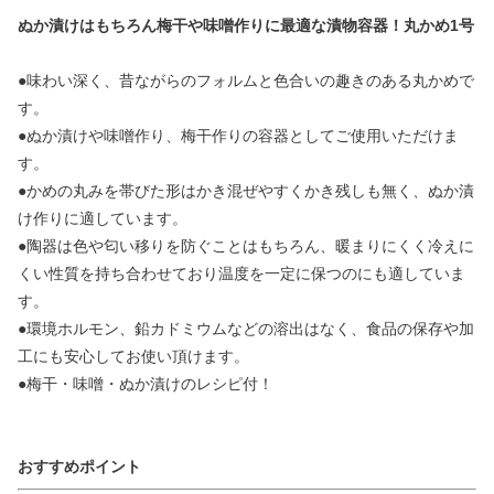
ぬか漬けはもちろん梅干や味噌作りに最適な漬物容器！丸かめ1号
●味わい深く、昔ながらのフォルムと色合いの趣きのある丸かめで
す。
●ぬか漬けや味噌作り、梅干作りの容器としてご使用いただけま
す。
●かめの丸みを帯びた形はかき混ぜやすくかき残しも無く、ぬか漬
け作りに適しています。
●陶器は色や匂い移りを防ぐことはもちろん、暖まりにくく冷えに
くい性質を持ち合わせており温度を一定に保つのにも適していま
す。
●環境ホルモン、鉛カドミウムなどの溶出はなく、食品の保存や加
工にも安心してお使い頂けます。
●梅干・味噌・ぬか漬けのレシピ付！
おすすめポイント