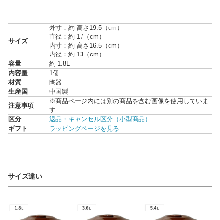
外寸：約 高さ19.5（cm）
直径：約 17（cm）
サイズ
内寸：約 高さ16.5（cm）
内径：約 13（cm）
容量
約 1.8L
内容量
1個
材質
陶器
生産国
中国製
※商品ページ内には別の商品を含む画像を使用していま
注意事項
す
区分
返品・キャンセル区分（小型商品）
ギフト
ラッピングページを見る
サイズ違い