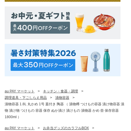
au PAY マーケット
>
キッチン・食器・調理
>
調理道具・下ごしらえ用品
>
漬物容器
>
漬物容器 1.8L 丸かめ 1号 蓋付き 陶器 （ 漬物樽 つけもの容器 漬け物容器 漬
物 漬け物 つけもの 容器 保存 ぬか漬け 漬けもの 漬物器 かめ 壺 保存容器
1800ml ）
au PAY マーケット
>
お弁当グッズのカラフルBOX
>