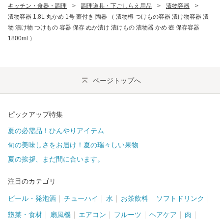
キッチン・食器・調理
>
調理道具・下ごしらえ用品
>
漬物容器
>
漬物容器 1.8L 丸かめ 1号 蓋付き 陶器 （ 漬物樽 つけもの容器 漬け物容器 漬
物 漬け物 つけもの 容器 保存 ぬか漬け 漬けもの 漬物器 かめ 壺 保存容器
1800ml ）
ページトップへ
ピックアップ特集
夏の必需品！ひんやりアイテム
旬の美味しさをお届け！夏の瑞々しい果物
夏の挨拶、まだ間に合います。
注目のカテゴリ
ビール・発泡酒
チューハイ
水
お茶飲料
ソフトドリンク
惣菜・食材
扇風機
エアコン
フルーツ
ヘアケア
肉