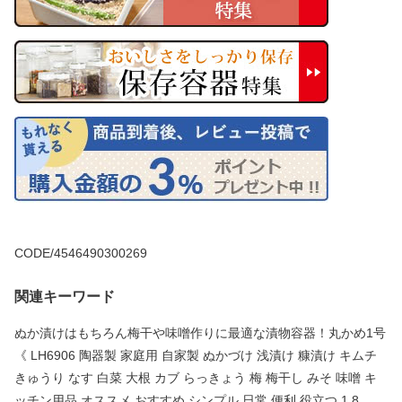
CODE/4546490300269
関連キーワード
ぬか漬けはもちろん梅干や味噌作りに最適な漬物容器！丸かめ1号
《 LH6906 陶器製 家庭用 自家製 ぬかづけ 浅漬け 糠漬け キムチ
きゅうり なす 白菜 大根 カブ らっきょう 梅 梅干し みそ 味噌 キ
ッチン用品 オススメ おすすめ シンプル 日常 便利 役立つ 1.8