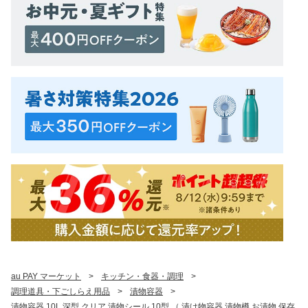
au PAY マーケット
>
キッチン・食器・調理
>
調理道具・下ごしらえ用品
>
漬物容器
>
漬物容器 10L 深型 クリア 漬物シール 10型 （ 漬け物容器 漬物樽 お漬物 保存