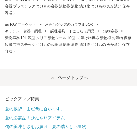
容器 プラスチック つけもの容器 漬物器 漬物 漬け物 つけもの ぬか漬け 保存
容器 ）
au PAY マーケット
>
お弁当グッズのカラフルBOX
>
キッチン・食器・調理
>
調理道具・下ごしらえ用品
>
漬物容器
>
漬物容器 10L 深型 クリア 漬物シール 10型 （ 漬け物容器 漬物樽 お漬物 保存
容器 プラスチック つけもの容器 漬物器 漬物 漬け物 つけもの ぬか漬け 保存
容器 ）
ページトップへ
ピックアップ特集
夏の挨拶、まだ間に合います。
夏の必需品！ひんやりアイテム
旬の美味しさをお届け！夏の瑞々しい果物