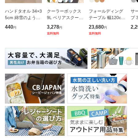
ハンドタオル 34×3
クーラーボックス
フォールディング
サ
5cm 綿雪のような
9L ベリアスクーラ
テーブル 幅120cm
プ 
タオル ベルベット
ー ハードタイプ （
奥行き45cm キャ
フ
440
3,278
23,680
2,2
円
円
円
カラー （ タオル
保冷 クーラーBOX
スター付き 折りた
ス 
送料無料
送料無料
ウォッシュタオル
保冷ボックス クー
たみ （ 法人限定
er
ハンカチタオル ハ
ラーバッグ 冷蔵ボ
テーブル 長机 スタ
マ
ンカチ 洗面タオル
ックス 9リットル
ッキング 会議机 ミ
マグ
綿 コッ
キャン
ーティング
保冷