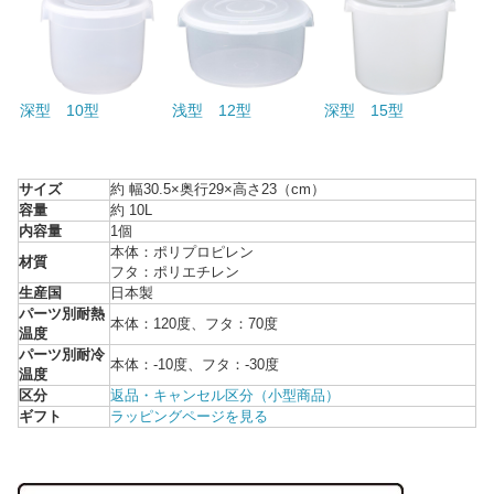
深型 10型
浅型 12型
深型 15型
サイズ
約 幅30.5×奥行29×高さ23（cm）
容量
約 10L
内容量
1個
本体：ポリプロピレン
材質
フタ：ポリエチレン
生産国
日本製
パーツ別耐熱
本体：120度、フタ：70度
温度
パーツ別耐冷
本体：-10度、フタ：-30度
温度
区分
返品・キャンセル区分（小型商品）
ギフト
ラッピングページを見る