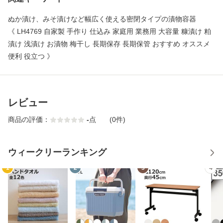
ぬか漬け、みそ漬けなど幅広く使える密閉タイプの漬物容器
《 LH4769 自家製 手作り 仕込み 家庭用 業務用 大容量 糠漬け 粕
漬け 浅漬け お漬物 梅干し 長期保存 長期保管 おすすめ オススメ
便利 役立つ 》
レビュー
商品の評価：
-
点
(0件)
ウィークリーランキング
1
2
3
4