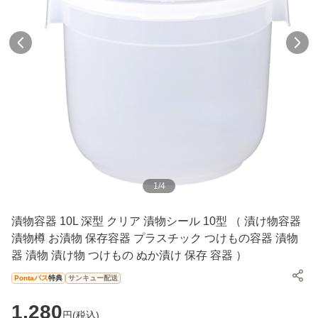
1
/
4
漬物容器 10L 深型 クリア 漬物シール 10型 （ 漬け物容器
漬物樽 お漬物 保存容器 プラスチック つけもの容器 漬物
器 漬物 漬け物 つけもの ぬか漬け 保存 容器 ）
Pontaパス
特典
サンキュー配送
1,280
円(
税込
)