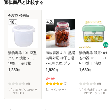
類似商品と比較する
今見ている商品
漬物容器 10L 深型
漬物容器 4.2L 熱湯
漬物容器 即席つけ
クリア 漬物シール
消毒対応 梅干し瓶
もの器 マミー 3.1L
10型 （ 漬け物容
2kg用 丸型 プラス
NK3型 ｜ 漬物 作
器 漬物樽 お漬物
チック製 （ 梅干し
る 容器 漬け物 漬
1,280
1,920
1,680
円
円
円
保存容器 プラスチ
びん つけもの容器
物器 重石不要 ネジ
ック つけもの容器
漬け物容器 手作り
式 漬け物器 押し板
送料無料
漬物器 漬物 漬け物
保存容器 梅干し 漬
付き 角型
(0)
(2)
(0)
つけ
物
お弁当グッズのカラ
リビングート
生活雑貨マスト au
フルBOX
PAY マーケット店