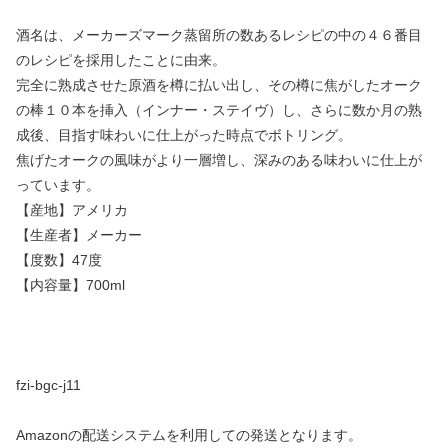
酒名は、メーカーズマーク蒸留所の数あるレシピの中の４６番目
のレシピを採用したことに由来。
完全に熟成させた原酒を樽に払い出し、その樽に焦がしたオーク
の棒１０本を挿入（インナー・ステイヴ）し、さらに数か月の熟
成後、目指す味わいに仕上がった時点でボトリング。
焦げたオークの風味がより一層増し、深みのある味わいに仕上が
っています。
【産地】アメリカ
【生産者】メーカー
【度数】47度
【内容量】700ml
fzi-bgc-j11
Amazonの配送システムを利用しての発送となります。