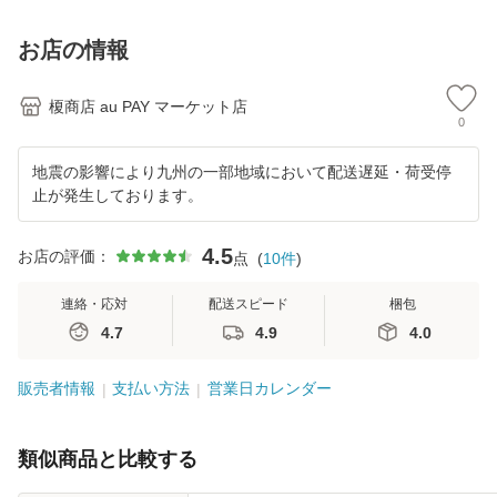
無料
飲み比べセット 70
無
0ml×各1本 ジャパ
お店の情報
ニーズ ウイ
榎商店 au PAY マーケット店
0
地震の影響により九州の一部地域において配送遅延・荷受停
止が発生しております。
4.5
お店の評価：
点
(
10
件
)
連絡・応対
配送スピード
梱包
4.7
4.9
4.0
販売者情報
支払い方法
営業日カレンダー
類似商品と比較する