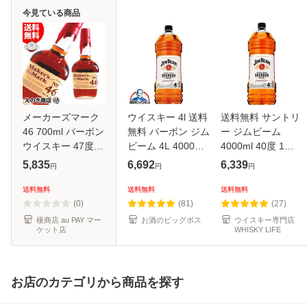
今見ている商品
メーカーズマーク
ウイスキー 4l 送料
送料無料 サントリ
46 700ml バーボン
無料 バーボン ジム
ー ジムビーム
ウイスキー 47度
ビーム 4L 4000ml
4000ml 40度 1本
正規品 箱なし 送料
ペット×1本
販売 4L バーボン
5,835
6,692
6,339
円
円
円
無料
『OMS』
アメリカン ウイス
キー 長S
送料無料
送料無料
送料無料
(0)
(81)
(27)
榎商店 au PAY マー
お酒のビッグボス
ウイスキー専門店
ケット店
WHISKY LIFE
お店のカテゴリから商品を探す