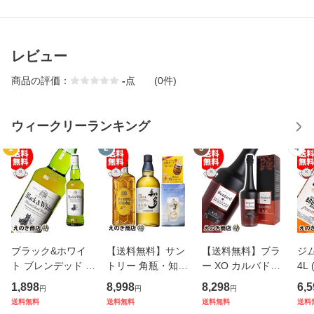
レビュー
商品の評価：
-
点
(0件)
ウィークリーランキング
1
2
3
4
ブラック&ホワイ
【送料無料】サン
【送料無料】ブラ
ジ
ト ブレンデッド 7
トリー 角瓶・知多
ー XO カルバドス
4L 
00ml ブレンデッド
定量ポーラー1個
700ml カルヴァド
ト
1,898
8,998
8,298
6,5
円
円
円
ウイスキー 40度
・ 知多オリジナル
ス ブランデー 40
ウイ
送料無料
送料無料
送料無料
送料
正規品 箱なし 送料
グラス1脚セット
度 並行輸入品 箱付
正規