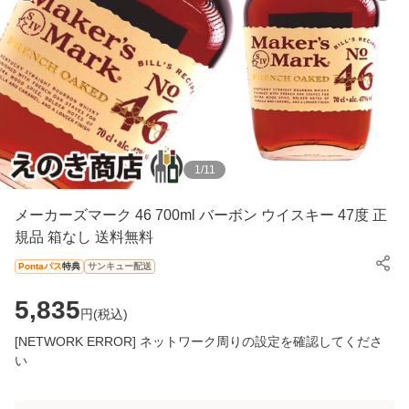
1
/
11
メーカーズマーク 46 700ml バーボン ウイスキー 47度 正
規品 箱なし 送料無料
Pontaパス
特典
サンキュー配送
5,835
円(
税込
)
[NETWORK ERROR] ネットワーク周りの設定を確認してくださ
い