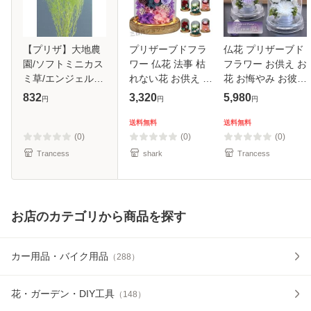
【プリザ】大地農
プリザーブドフラ
仏花 プリザーブド
園/ソフトミニカス
ワー 仏花 法事 枯
フラワー お供え お
ミ草/エンジェルグ
れない花 お供え 仏
花 お悔やみ お彼岸
リーン/0001-0-741
花ドーム お彼岸 ド
仏壇 枯れない 仏花
832
3,320
5,980
円
円
円
ーム仏花 お悔やみ
お供え 花 お悔やみ
お供え物？仏壇 ロ
お盆 新盆 初盆 お
送料無料
送料無料
ーズ ガラスドーム
彼岸 ペットブリザ
(0)
(0)
(0)
アレン
ー
Trancess
shark
Trancess
お店のカテゴリから商品を探す
カー用品・バイク用品
（
288
）
花・ガーデン・DIY工具
（
148
）