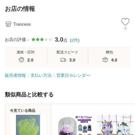
彼岸 ペットブリザ
彼岸 ペットブリザ
お店の情報
ー
ー
Trancess
0
3.0
お店の評価：
点
(
2
件
)
連絡・応対
配送スピード
梱包
2.0
3.0
4.0
販売者情報
支払い方法
営業日カレンダー
類似商品と比較する
今見ている商品