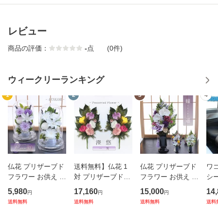
レビュー
商品の評価：
-
点
(0件)
ウィークリーランキング
1
2
3
4
仏花 プリザーブド
送料無料】仏花 1
仏花 プリザーブド
ワ
フラワー お供え お
対 プリザーブドフ
フラワー お供え お
シー
花 お悔やみ お彼岸
ラワー お供え お花
花 お悔やみ お彼岸
1S
5,980
17,160
15,000
14
円
円
円
仏壇 枯れない 仏花
お悔やみ お彼岸 仏
仏壇 枯れない 仏花
撥
送料無料
送料無料
送料無料
送料
お供え 花 お悔やみ
壇 枯れない 仏花
お供え 花 お悔やみ
お盆 新盆 初盆 お
お盆 新盆 初盆 お