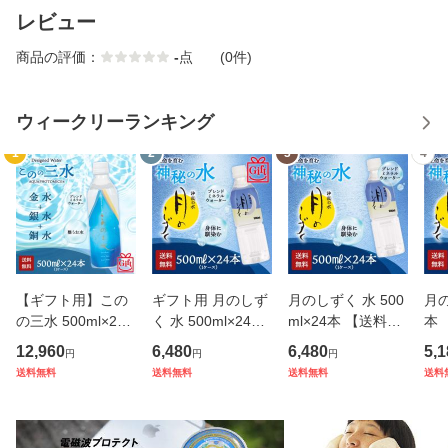
レビュー
商品の評価：
-
点
(0件)
ウィークリーランキング
1
2
3
4
【ギフト用】この
ギフト用 月のしず
月のしずく 水 500
月の
の三水 500ml×24
く 水 500ml×24本
ml×24本 【送料無
本
本入 天然水 温泉水
【送料無料】ゆの
料】ゆの里 温泉水
ゆの
12,960
6,480
6,480
5,1
円
円
円
ミネラルウォータ
里 温泉水 ミネラル
ミネラルウォータ
ラ
送料無料
送料無料
送料無料
送料
ー アクアフォトミ
ウォーター
ー
クス 月のしずく ゆ
の里【送料無料】