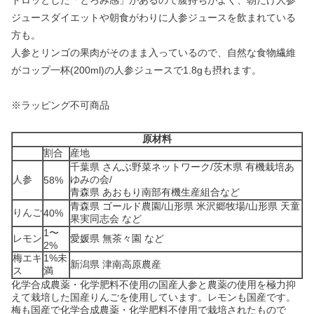
ドロッとした「とろみ感」があるので腹持ちがよく、朝だけ人参
ジュースダイエットや朝食がわりに人参ジュースを飲まれている
方も。
人参とリンゴの果肉がそのまま入っているので、自然な食物繊維
がコップ一杯(200ml)の人参ジュースで1.8gも摂れます。
※ラッピング不可商品
原材料
割合
産地
千葉県 さんぶ野菜ネットワーク/茨木県 有機栽培あ
人参
ゆみの会/
58%
青森県 あおもり南部有機生産組合など
青森県 ゴールド農園/山形県 米沢郷牧場/山形県 天童
りんご
40%
果実同志会 など
1〜
レモン
愛媛県 無茶々園 など
2%
梅エキ
1%未
新潟県 津南高原農産
ス
満
化学合成農薬・化学肥料不使用の国産人参と農薬の使用を極力抑
えて栽培した国産りんごを使用しています。レモンも国産です。
梅も国産で化学合成農薬・化学肥料不使用で栽培されたもので