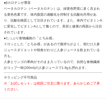
●βカロチンが豊富
ベータカロテン（ベータカロチン）は、緑黄色野菜に多く含まれ
る黄色色素です。体内脂質の過酸化を抑制する抗酸化作用があ
り、抗酸化物質として注目されています。また、体内でビタミンA
に変化してビタミンAとして働くので、美容と健康の両面から注目
されています。
●たっぷり食物繊維の「とろみ感」
ドロッとした「とろみ感」があるので腹持ちがよく、朝だけ人参
ジュースダイエットや朝食がわりに人参ジュースを飲まれている
方も。
人参とリンゴの果肉がそのまま入っているので、自然な食物繊維
がコップ一杯(200ml)の人参ジュースで1.8gも摂れます。
※ラッピング不可商品
※「お試しセット」は初回ご注文に限ります。あらかじめご了承
ください。