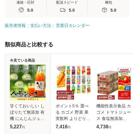
連絡・応対
配送スピード
梱包
5.0
5.0
5.0
販売者情報
支払い方法
営業日カレンダー
類似商品と比較する
今見ている商品
甘くておいしい し
ポイント5％ 選べ
機能性表示食品 カ
ぼりたて無添加 有
る カゴメ 野菜 果
ゴメ トマトジュー
機 にんじんジュー
実飲料 よりどり
ス 食塩無添加
ス お試しセット
MIX 195〜200ml
200ml 紙パック 24
5,227
7,416
4,738
円
円
円
(1000ml×3本) 安心
紙パック 72本
本×2ケース（48