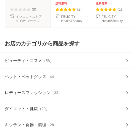
の国産 人参ジュー
（24本×3箱） より
本） 送料無料
送料無料
送料無料
ス
どり3ケース 送料
(0)
(2)
(1)
無料
イマココ・ストア
FELICITY
FELICITY
au PAY マーケット
Health&Beauty
Health&Beauty
店
お店のカテゴリから商品を探す
ビューティ・コスメ
（
58
）
ペット・ペットグッズ
（
44
）
レディースファッション
（
33
）
ダイエット・健康
（
29
）
キッチン・食器・調理
（
28
）