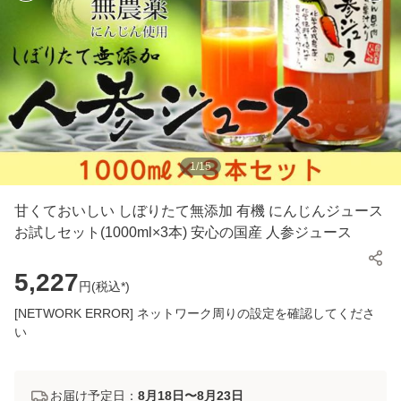
1
/
15
甘くておいしい しぼりたて無添加 有機 にんじんジュース
お試しセット(1000ml×3本) 安心の国産 人参ジュース
5,227
円(
税込*
)
[NETWORK ERROR] ネットワーク周りの設定を確認してくださ
い
お届け予定日：
8月18日〜8月23日