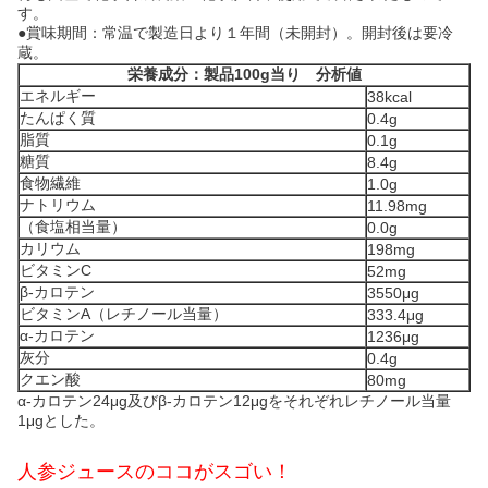
す。
●賞味期間：常温で製造日より１年間（未開封）。開封後は要冷
蔵。
栄養成分：製品100g当り 分析値
エネルギー
38kcal
たんぱく質
0.4g
脂質
0.1g
糖質
8.4g
食物繊維
1.0g
ナトリウム
11.98mg
（食塩相当量）
0.0g
カリウム
198mg
ビタミンC
52mg
β-カロテン
3550μg
ビタミンA（レチノール当量）
333.4μg
α-カロテン
1236μg
灰分
0.4g
クエン酸
80mg
α-カロテン24μg及びβ-カロテン12μgをそれぞれレチノール当量
1μgとした。
人参ジュースのココがスゴい！