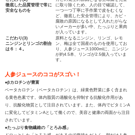
徹底した品質管理で常に
に取り除くため、人の目で確認して、
安全なものを
一つ一つ丁寧に手作業で皮をむくな
ど、徹底した安全管理により、カビ・
腐敗の原因になるとして入れたがらな
いメーカーが多い中、たっぷりと果肉
が入っています。
こだわり(3)
原料となるニンジン、リンゴ、レモ
ニンジンとリンゴの割合
ン、梅は全て国産のものを使用してお
は６：４。
り、人参ジュース1000mlに、ニンジン
が約4.5本、リンゴが2.5個入っていま
す。
人参ジュースのココがスゴい！
●βカロチンが豊富
ベータカロテン（ベータカロチン）は、緑黄色野菜に多く含まれ
る黄色色素です。体内脂質の過酸化を抑制する抗酸化作用があ
り、抗酸化物質として注目されています。また、体内でビタミンA
に変化してビタミンAとして働くので、美容と健康の両面から注目
されています。
●たっぷり食物繊維の「とろみ感」