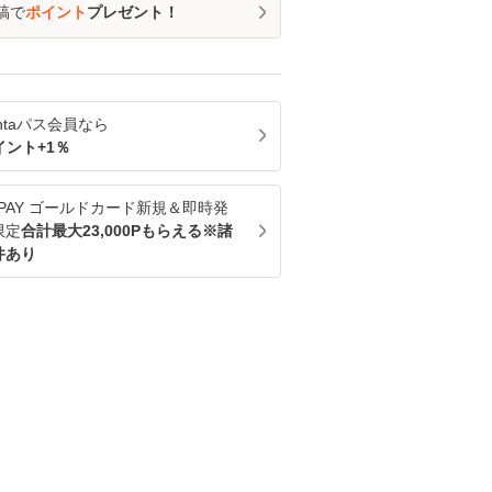
稿で
ポイント
プレゼント！
ntaパス
会員なら
イント+
1
％
u PAY ゴールドカード新規＆即時発
限定
合計最大23,000Pもらえる※諸
件あり