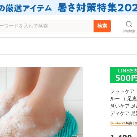
検索
詳細検索
フットケア 
ルー （ 足
臭いケア 足
ディケア 足
Pontaパス
特典