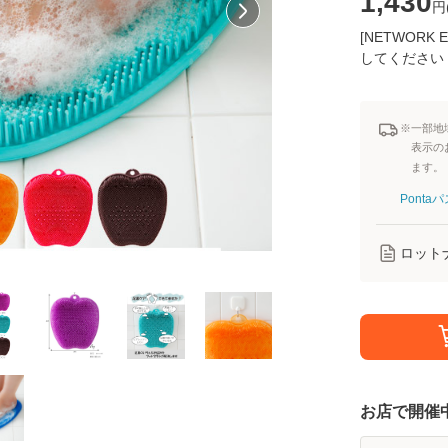
1,430
円
[NETWOR
してください
※一部地
表示の
ます。
Pont
ロット
お店で開催