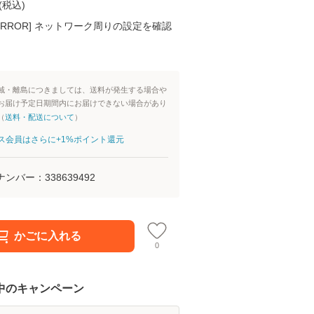
(
税込
)
K ERROR] ネットワーク周りの設定を確認
域・離島につきましては、送料が発生する場合や
お届け予定日期間内にお届けできない場合があり
（
送料・配送について
）
aパス会員はさらに+1%ポイント還元
ナンバー：
338639492
かごに入れる
0
中のキャンペーン