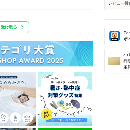
レビュー投
を受け取る
Po
ポ
a
行
条