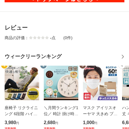
レビュー
商品の評価：
-
点
(0件)
ウィークリーランキング
1
2
3
4
座椅子 リクライニ
＼月間ランキング1
マスク アイリスオ
ハ
ング 6段階 ハイバ
位／ 時計 掛け時計
ーヤマ 大きめ プリ
丈
ック 1人掛け 折り
壁掛け 電波 電波時
ーツマスク ゆった
お
3,980
2,680
1,000
6,6
円
円
円
たたみ コンパクト
計 北欧 おしゃれ
り大きめサイズ 60
ンガ
送料無料
送料無料
送料無料
送料