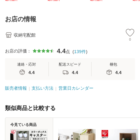
厚さ 約11cm ウレ
木目 リビング 30c
枚入 APN-60LLW
縮 
タンフォーム 程よ
m 壁掛け時計 PW
アイリスオーヤマ
m 
い弾力 シンプル こ
CRR-30-C時計 ウ
プリーツ マスク ゆ
服掛
お店の情報
たつ リ
ォールクロ
ったり 大
ー
収納宅配館
0
4.4
お店の評価：
点
(
139
件
)
連絡・応対
配送スピード
梱包
4.4
4.4
4.4
販売者情報
支払い方法
営業日カレンダー
類似商品と比較する
今見ている商品