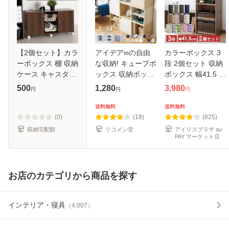
【2個セット】カラ
アイデア∞の自由
カラーボックス 3
ーボックス 棚 収納
な収納! キューブボ
段 2個セット 収納
ケース キャスター
ックス 収納ボック
ボックス 幅41.5 奥
横置き CXK-2 アイ
ス 扉 扉付き オー
行29 棚 収納 収納
500
1,280
3,980
円
円
円
リスオーヤマ 横置
プン ホワイト 北欧
棚 本棚 漫画 CD リ
き用 キャスター カ
cubebox カラーボ
ビング 子供部屋 お
送料無料
送料無料
ラーボックス用
ックス 棚 ディスプ
もちゃ ラック シェ
(0)
(18)
(825)
CBボック
レイラ
ルフ
収納宅配館
リコメン堂
アイリスプラザ au
PAY マーケット店
お店のカテゴリから商品を探す
インテリア・寝具
（
4,007
）