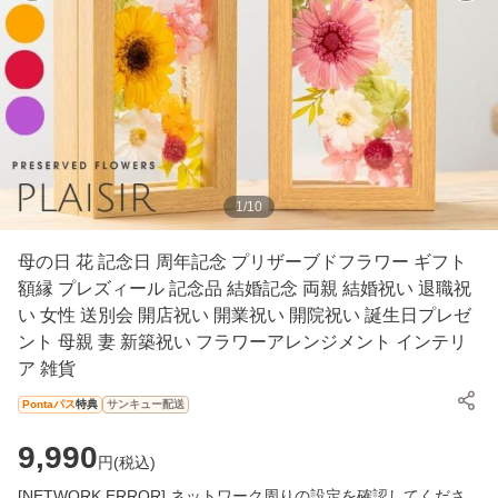
1
/
10
母の日 花 記念日 周年記念 プリザーブドフラワー ギフト
額縁 プレズィール 記念品 結婚記念 両親 結婚祝い 退職祝
い 女性 送別会 開店祝い 開業祝い 開院祝い 誕生日プレゼ
ント 母親 妻 新築祝い フラワーアレンジメント インテリ
ア 雑貨
Pontaパス
特典
サンキュー配送
9,990
円(
税込
)
[NETWORK ERROR] ネットワーク周りの設定を確認してくださ