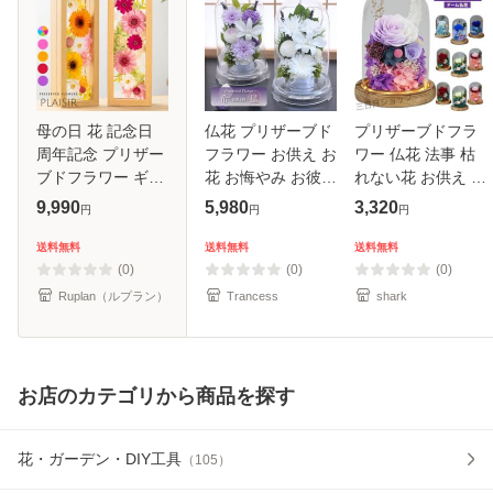
母の日 花 記念日
仏花 プリザーブド
プリザーブドフラ
周年記念 プリザー
フラワー お供え お
ワー 仏花 法事 枯
ブドフラワー ギフ
花 お悔やみ お彼岸
れない花 お供え 仏
ト 額縁 プレズィー
仏壇 枯れない 仏花
花ドーム お彼岸 ド
9,990
5,980
3,320
円
円
円
ル 記念品 結婚記念
お供え 花 お悔やみ
ーム仏花 お悔やみ
両親 結婚祝い 退職
お盆 新盆 初盆 お
お供え物？仏壇 ロ
送料無料
送料無料
送料無料
祝い 女性 送別会
彼岸 ペットブリザ
ーズ ガラスドーム
(0)
(0)
(0)
開店
ー
アレン
Ruplan（ルプラン）
Trancess
shark
お店のカテゴリから商品を探す
花・ガーデン・DIY工具
（
105
）