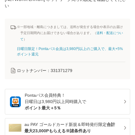
い
※一部地域・離島につきましては、送料が発生する場合や表示のお届け
予定日期間内にお届けできない場合があります。（
送料・配送につい
て
）
日曜日限定！Pontaパス会員は3,980円以上のご購入で、最大+5%
ポイント還元
ロットナンバー：
331371279
Pontaパス
会員特典！
日曜日は
3,980
円以上同時購入で
ポイント最大＋
5
％
au PAY ゴールドカード新規＆即時発行限定
合計
最大23,000Pもらえる※諸条件あり