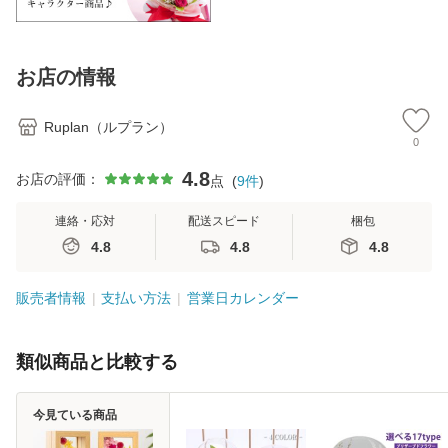
お店の情報
Ruplan（ルプラン）
0
4.8
お店の評価：
点
(
9
件
)
連絡・応対
配送スピード
梱包
4.8
4.8
4.8
販売者情報
支払い方法
営業日カレンダー
類似商品と比較する
今見ている商品