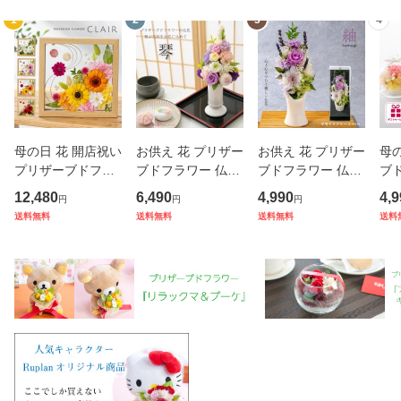
1
2
3
4
母の日 花 開店祝い
お供え 花 プリザー
お供え 花 プリザー
母の
プリザーブドフラ
ブドフラワー 仏花
ブドフラワー 仏花
ブ
ワー ギフト 額縁
花瓶 琴 菊 供花 仏
紬 菊 供花 仏壇用
ト 
12,480
6,490
4,990
4,9
円
円
円
クレール おしゃれ
壇用 祭壇 一周忌
祭壇 一周忌 三回忌
ル
送料無料
送料無料
送料無料
送料
開業祝い 開院祝い
三回忌 七回忌 命日
七回忌 命日 法事
プレ
プレゼント 贈呈 記
法事 月命日 満中陰
月命日 満中陰 33
友達
念日 周年記念 記念
33回忌 四十九日 4
回忌 四十九日 49
日
品
9
日 お
ド 