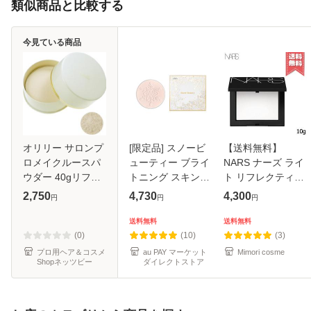
類似商品と比較する
今見ている商品
オリリー サロンプ
[限定品] スノービ
【送料無料】
ロメイクルースパ
ューティー ブライ
NARS ナーズ ライ
ウダー 40gリフィ
トニング スキンケ
ト リフレクティン
ル 詰め替え用 [ フ
アパウダー （レフ
グ セッティング パ
2,750
4,730
4,300
円
円
円
ェイスパウダー メ
ィル） 2026 フェ
ウダー プレスト N
イクアップ サロン
イスパウダー 25g
10g
送料無料
送料無料
専売品 おすすめ 人
【医薬部外品】 美
(0)
(10)
(3)
気 化粧品
白 透明感
プロ用ヘア＆コスメ
au PAY マーケット
Mimori cosme
Shopネッツビー
ダイレクトストア