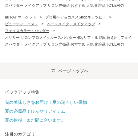
スパウダー メイクアップ サロン専売品 おすすめ 人気 化粧品 ] O’LEARY
au PAY マーケット
>
プロ用ヘア＆コスメShopネッツビー
>
ビューティ・コスメ
>
ベースメイク・メイクアップ
>
フェイスカラー・パウダー
>
オリリー サロンプロメイクルースパウダー 40gリフィル 詰め替え用 [ フェイ
スパウダー メイクアップ サロン専売品 おすすめ 人気 化粧品 ] O’LEARY
ページトップへ
ピックアップ特集
旬の美味しさをお届け！夏の瑞々しい果物
夏の必需品！ひんやりアイテム
夏の挨拶、まだ間に合います。
注目のカテゴリ