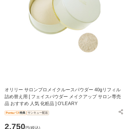
オリリー サロンプロメイクルースパウダー 40gリフィル
詰め替え用 [ フェイスパウダー メイクアップ サロン専売
品 おすすめ 人気 化粧品 ] O’LEARY
Pontaパス
特典
サンキュー配送
2,750
円(
税込
)