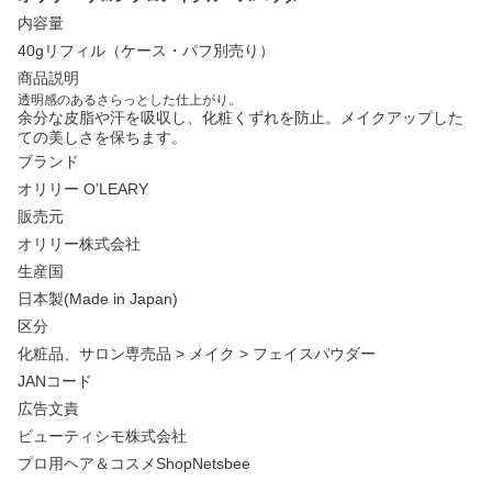
内容量
40gリフィル（ケース・パフ別売り）
商品説明
透明感のあるさらっとした仕上がり。
余分な皮脂や汗を吸収し、化粧くずれを防止。メイクアップした
ての美しさを保ちます。
ブランド
オリリー O’LEARY
販売元
オリリー株式会社
生産国
日本製(Made in Japan)
区分
化粧品、サロン専売品 > メイク > フェイスパウダー
JANコード
広告文責
ビューティシモ株式会社
プロ用ヘア＆コスメShopNetsbee