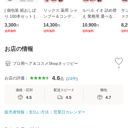
[ 個包装 紙おしぼ
リックス 薬用 シャ
ルベル イオ 詰め替
サ
り 100本セット ] V
ンプー＆コンディ
え 業務用 選べる 2
ァ
Bアロマプレミア
ショナー 選べる セ
本 シャンプー ＆
＆
3,300
14,300
10,900
8,2
円
円
円
ム FSX 選べる5種
ット / 800ｍL+800
トリートメント セ
詰替
送料無料
送料無料
送料無料
送料
の香り シトラール
mL
ット 2500mL+250
000
ペパーミント ラベ
0gリフィル 美容室
アケ
ンダー ローズ ベル
専売 シャンプー サ
ダメ
お店の情報
ガモット
ロン専売
ケ
プロ用ヘア＆コスメShopネッツビー
0
4.6
お店の評価：
点
(
24
件
)
連絡・応対
配送スピード
梱包
4.5
4.5
4.7
販売者情報
支払い方法
営業日カレンダー