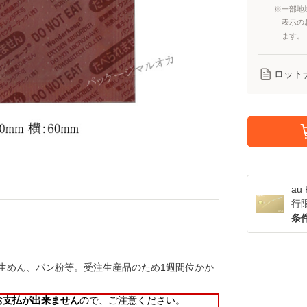
※一部地
表示の
ます。
ロット
a
行
条
生めん、パン粉等。受注生産品のため1週間位かか
お支払が出来ません
ので、ご注意ください。