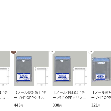
3
4
5
】“テ
【メール便対象】“テ
【メール便対象】“テ
【メール便対
クリスタ
ープ付” OPPクリスタ
ープ付” OPPクリスタ
ープ付” OP
5 OPP
ルパック T-A5 (160×2
ルパック T12-18 OPP
ルパック T13-
443
338
321
円
円
円
1個口：
25) OPP袋 100枚
袋 100枚 （1個口：
PP袋 100