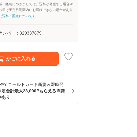
域・離島につきましては、送料が発生する場合や
お届け予定日期間内にお届けできない場合があり
（
送料・配送について
）
ナンバー：
329337879
かごに入れる
0
u PAY ゴールドカード新規＆即時発
限定
合計最大23,000Pもらえる※諸
件あり