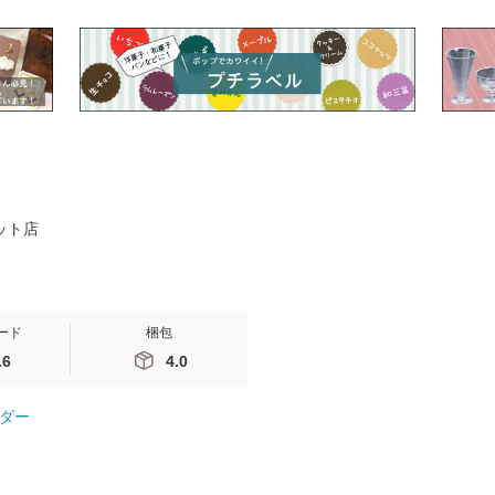
（1個口：2点まで）
2点まで）
口：6点まで
ケット店
ード
梱包
.6
4.0
ダー