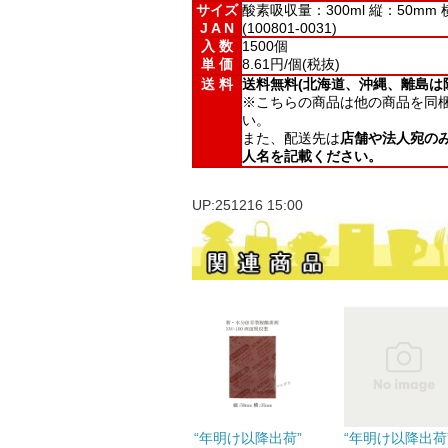
サイズ
酸素吸収量：300ml 縦：50mm 
J A N
(100801-0031)
入 数
1500個
単 価
8.61円/個(税抜)
送 料
送料無料(北海道、沖縄、離島は
※こちらの商品は他の商品を同
い。
また、配送先は
店舗や法人宛の
人名を記載ください。
UP:251216 15:00
“年明け以降出荷”
“年明け以降出荷