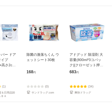
パー ドア
除菌の激落ちくん ウ
アドグッド 除湿剤 大
タイプ
ェットシート30枚
容量(800ml*3コパッ
.2×高さ2cm
ク)[クローゼット押入
ー ［色指
れ 除湿剤 防湿剤 乾燥
168
683
円
円
100円ショ
剤]
円均一 100均
(1)
(0)
(34)
雑貨＆日用品卸
サンドラッグ.com
爽快ドラッグ
ＡＢＡ