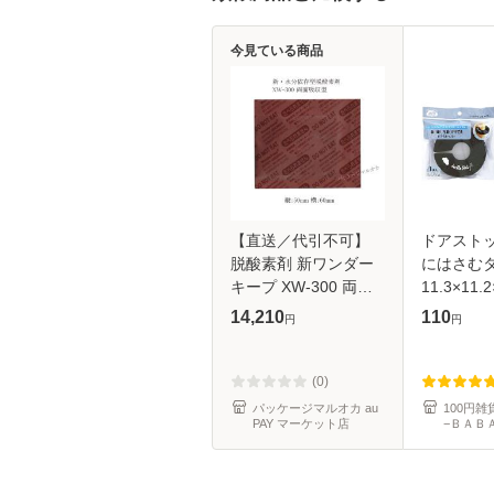
今見ている商品
【直送／代引不可】
ドアストッ
脱酸素剤 新ワンダー
にはさむ
キープ XW-300 両面
11.3×11
吸収型 1500個
ハローベビ
14,210
110
円
円
定不可］ (
ップ 100
一 100均)
(0)
パッケージマルオカ au
100円
PAY マーケット店
−ＢＡＢ