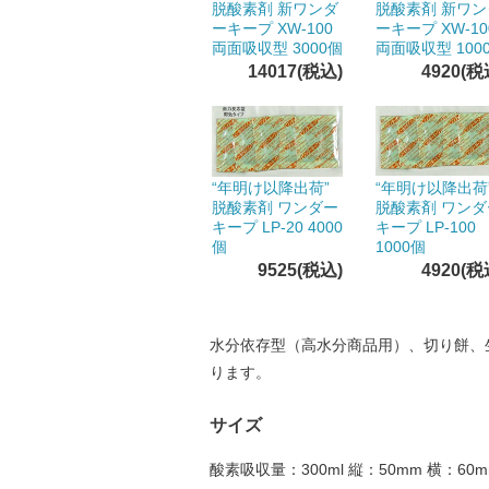
脱酸素剤 新ワンダ
脱酸素剤 新ワン
ーキープ XW-100
ーキープ XW-10
両面吸収型 3000個
両面吸収型 100
14017(税込)
4920(税
“年明け以降出荷”
“年明け以降出荷
脱酸素剤 ワンダー
脱酸素剤 ワンダ
キープ LP-20 4000
キープ LP-100
個
1000個
9525(税込)
4920(税
水分依存型（高水分商品用）、切り餅、
ります。
サイズ
酸素吸収量：300ml 縦：50mm 横：60m