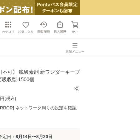
カテゴリ
お気に入り
閲覧履歴
購入履歴
かご
店舗メニュー
引不可】 脱酸素剤 新ワンダーキープ
面吸収型 1500個
円(
税込
)
K ERROR] ネットワーク周りの設定を確認
予定日：
8月14日〜8月20日