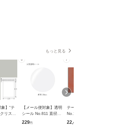
もっと見る
6
7
8
象】“テ
【メール便対象】透明
テーブルマット 里紙
クッキン
Pクリスタ
シール No.811 直径30
No.1106 柿 1000枚
30-39（3
15.5 O
φ 1束 （1個口：10
袋
229
22,448
1,517
円
円
円
枚 （1個
点まで）