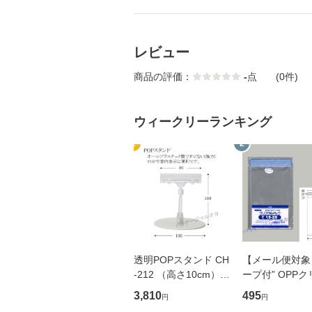
レビュー
商品の評価：
-
点
(0件)
ウィークリーランキング
1
2
透明POPスタンド CH
【メール便対象
-212 （高さ10cm） 1
ープ付” OPP
0本
ルパック T15-2
3,810
495
円
円
袋 100枚 （