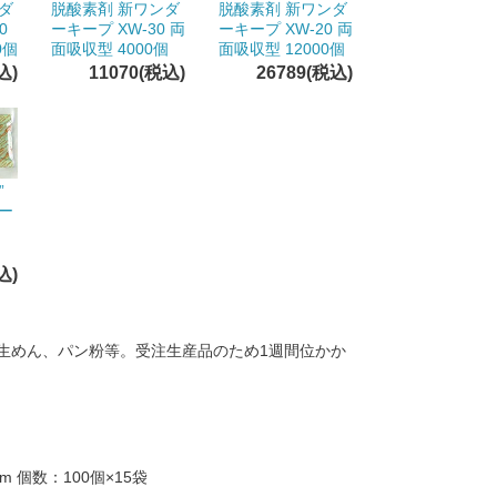
ダ
脱酸素剤 新ワンダ
脱酸素剤 新ワンダ
0
ーキープ XW-30 両
ーキープ XW-20 両
0個
面吸収型 4000個
面吸収型 12000個
込)
11070(税込)
26789(税込)
”
ー
込)
生めん、パン粉等。受注生産品のため1週間位かか
m 個数：100個×15袋