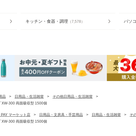
キッチン・食器・調理
パソコ
（
7,578
）
用品
>
日用品・生活雑貨
>
その他日用品・生活雑貨
>
-300 両面吸収型 1500個
 PAY マーケット店
>
日用品・文房具・手芸用品
>
日用品・生活雑貨
>
そ
-300 両面吸収型 1500個