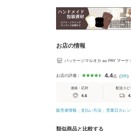
2点まで）
お店の情報
パッケージマルオカ au PAY マー
4.4
お店の評価：
点
(
3
件
)
連絡・応対
配送スピ
4.6
4
販売者情報
支払い方法
営業日カレン
類似商品と比較する