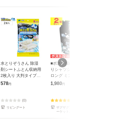
水とりぞうさん 除湿
■ポスト投函■ひんや
ソフィKiyora
剤シートふとん収納用
りシャツシャワースト
ッドフローラル
2枚入り 大判タイプ
ロング ミントの香り
ティライナー 
（ 湿気 除湿 消臭 ふ
詰め替え 400ml【2個
のシート(72枚入
578
1,980
441
円
円
円
とん 布団 活性炭 脱臭
セット】
ンティライナー
湿気とり 吸湿 布団用
ものシート 微香
シート
(0)
(5)
(4)
リビングート
ザグザグ通販 au PAY マ
爽快ドラッグ
ーケット店