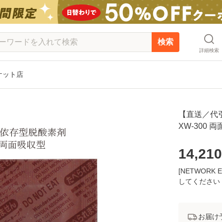
検索
詳細検索
ーケット店
【直送／代
XW-300 両
14,210
[NETWOR
してください
お届け