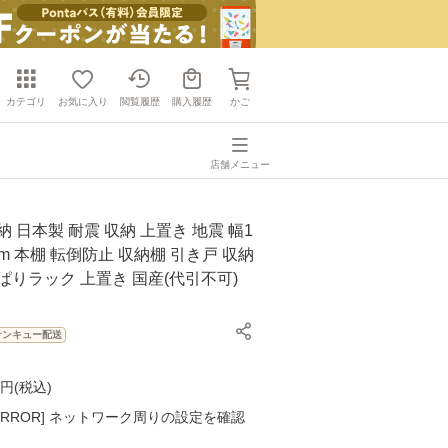
カテゴリ
お気に入り
閲覧履歴
購入履歴
かご
店舗メニュー
納 日本製 耐震 収納 上置き 地震 幅1
cm 本棚 転倒防止 収納棚 引き戸 収納
ぱりラック 上置き 国産(代引不可)
】
サンキュー配送
円(
税込
)
K ERROR] ネットワーク周りの設定を確認