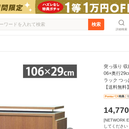
検索
詳細検索
突っ張り 収
06×奥行29
ラック つっ
【送料無料
Pontaパス
特典
14,770
[NETWOR
してください