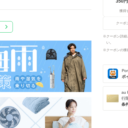
350
円
獲得
クーポ
！
クーポン詳細
い。
クーポンの獲
Po
ポ
a
行
条