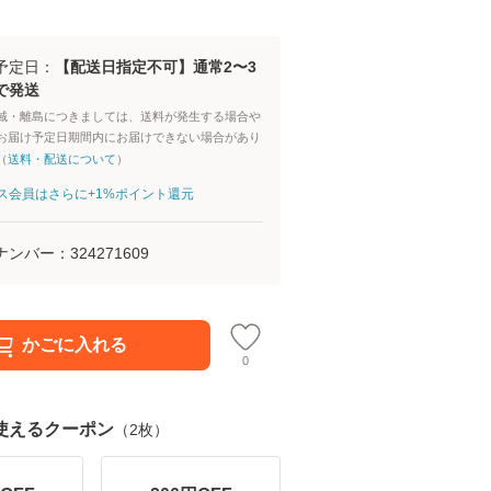
予定日：
【配送日指定不可】通常2〜3
で発送
域・離島につきましては、送料が発生する場合や
お届け予定日期間内にお届けできない場合があり
（
送料・配送について
）
aパス会員はさらに+1%ポイント還元
ナンバー：
324271609
かごに入れる
0
使えるクーポン
（
2
枚）