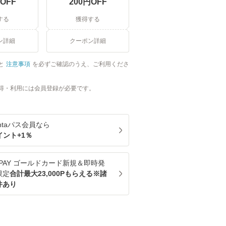
OFF
200
円OFF
する
獲得する
ン詳細
クーポン詳細
と
注意事項
を必ずご確認のうえ、ご利用くださ
得・利用には会員登録が必要です。
ntaパス
会員なら
イント+
1
％
u PAY ゴールドカード新規＆即時発
限定
合計最大23,000Pもらえる※諸
件あり