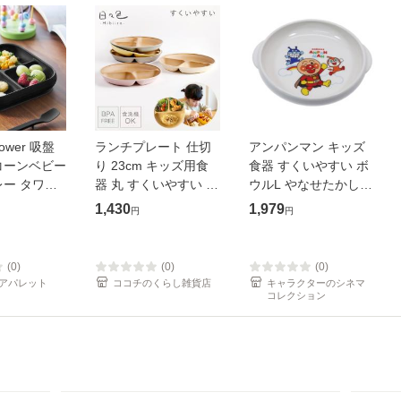
ower 吸盤
ランチプレート 仕切
アンパンマン キッズ
コーンベビー
り 23cm キッズ用食
食器 すくいやすい ボ
ー タワー
器 丸 すくいやすい 深
ウルL やなせたかし
8100496 タ
め 1歳 皿 子供用食器
日本製 キャラクター
1,430
1,979
円
円
ズ 吸盤付
食洗機対応 レンジ対
グッズ
ーンベビー
応 離乳食 ベビー食器
レー
割れない
(0)
(0)
(0)
アパレット
ココチのくらし雑貨店
キャラクターのシネマ
コレクション