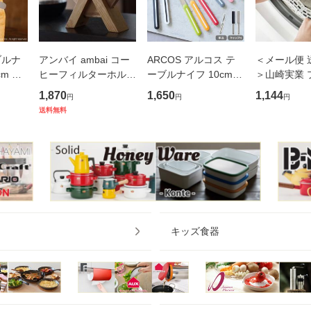
ブルナ
アンバイ ambai コー
ARCOS アルコス テ
＜メール便 
cm ホ
ヒーフィルターホルダ
ーブルナイフ 10cm
＞山崎実業 
S＜メー
ー 木製【台形/円錐型/
全10色 メール便 送料
ドラム式洗
1,870
1,650
1,144
円
円
円
＞【ブ
コーヒーフィルター
無料【ブレッドナイフ
ッキン小物
送料無料
バター
収納/あんばい/日本
バターナイフ 果物ナ
カバー ホワイ
フ ア
製】
イフ 卓上ナイフ アウ
Plate 【 パッキン ゴ
トドア 調理器
ムパッ
キッズ食器