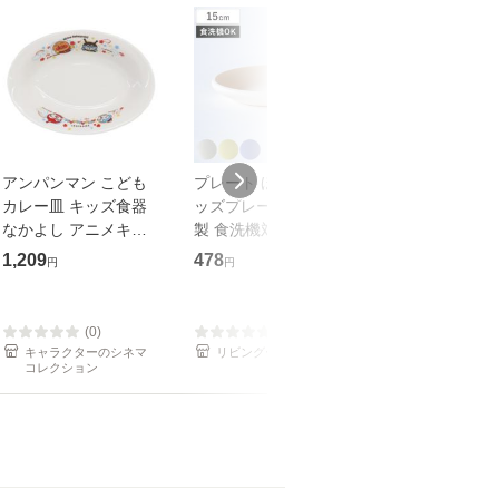
アンパンマン こども
プレート ほわり米 キ
鬼滅の刃 メラミ
カレー皿 キッズ食器
ッズプレート （ 日本
レート 竈門炭治
なかよし アニメキャ
製 食洗機対応 お皿 皿
皿 少年ジャンプ
ラクター グッズ
15cm ほわり ナチュ
メキャラクター
1,209
478
739
円
円
円
ラル 北欧 北欧風
ズ
SDGs 軽い 割れにく
い 子ども お
(0)
(0)
(1)
キャラクターのシネマ
リビングート
キャラクターの
コレクション
コレクション