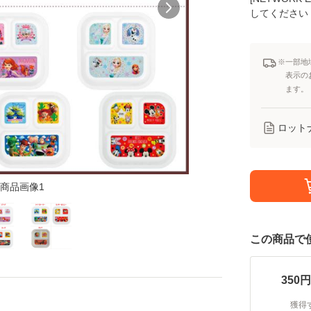
してください
※一部地
表示の
ます。
ロット
商品画像1
この商品で
350
円
獲得