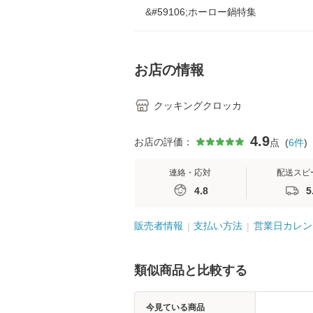
&#59106;ホーロー鍋特集
お店の情報
クッキングクロッカ
4.9
お店の評価：
点
(
6
件
)
連絡・応対
配送スピ
4.8
5
販売者情報
支払い方法
営業日カレン
類似商品と比較する
今見ている商品