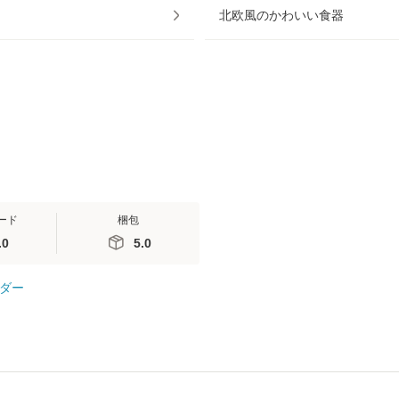
北欧風のかわいい食器
ード
梱包
.0
5.0
ダー