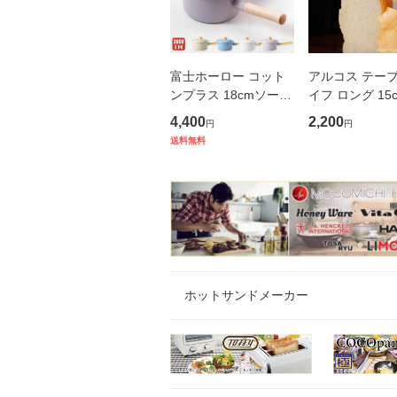
富士ホーロー コット
アルコス テー
ンプラス 18cmソース
イフ ロング 15
パン 蓋付き ガス火 IH
ワイト ARCO
4,400
2,200
円
円
対応 CTP-18S Cotton
ル便 送料無料
送料無料
Plus コットンプラス
レッドナイフ 
シリーズ 【 琺瑯 片手
ナイフ 果物ナイ
鍋 ホーロ
ルコスナイフ
ホットサンドメーカー