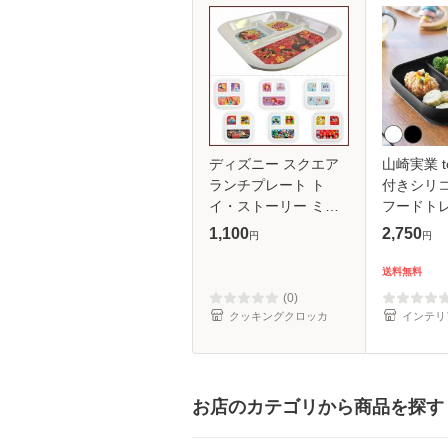
ディズニー スクエア
山崎実業 t
ランチプレート ト
付きシリ
イ・ストーリー ミッ
フードトレ
キー&ミニー エレナ
（ 490320
1,100
2,750
円
円
ヤクセル 【 食器 プレ
ワーシリー
ート 仕切り 子供用 子
き シリコ
送料無料
供 男の子
フードト
(0)
クッキングクロッカ
インテリ
お店のカテゴリから商品を探す