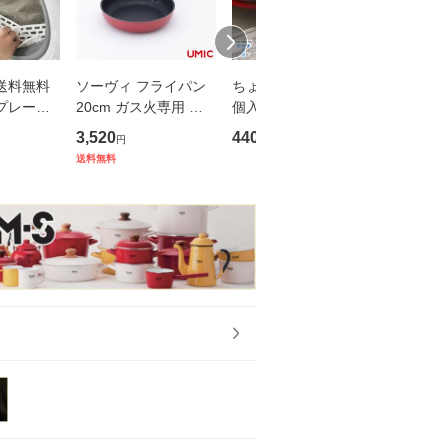
送料無料
ソーヴィ フライパン
ちょい置きホルダー 2
グラスロ
プレート
20cm ガス火専用 レ
個入り 竹原製缶 A-96
ーオープ
濯機ドアパ
ッド umic ウルシヤマ
【 キッチンツール 一
4個セッ
3,520
440
3,553
円
円
円
挟まり防止
金属工業 so-vi SOV-F
時置き お玉 菜箸置き
ル＆スク
送料無料
送料無料
ト 6045
20 【 アルミ 軽量 底
クリップ 】
器 ガラス容
厚 鋳物 PFOAフリー
ck 【 
2年保証 燕
耐久 冷