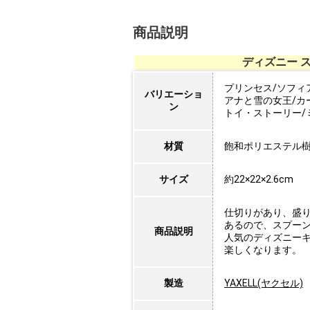
商品説明
ディズニー 
プリンセス/ソフィ
バリエーショ
アナと雪の女王/カ
ン
トイ・ストーリー/
材質
飽和ポリエステル
サイズ
約22×22×2.6cm
仕切りがあり、盛
あるので、スプー
商品説明
人気のディズニー
楽しくなります。
製造
YAXELL(ヤクセル)