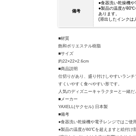
●食器洗い乾燥機や
●製品の温度が80
備考
あります。
(溶出したインクは
■材質
飽和ポリエステル樹脂
■サイズ
約22×22×2.6cm
■商品説明
仕切りがあり、盛り付けしやすいランチ
すくいやすく食べやすい形です。
人気のディズニーキャラクターと一緒だ
■メーカー
YAXELL(ヤクセル) 日本製
■備考
●食器洗い乾燥機や電子レンジではご使
●製品の温度が80℃を超えますと絵付