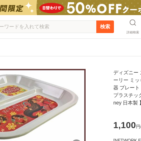
検索
詳細検索
ディズニー
ーリー ミッ
器 プレート
プラスチック 
ney 日本製 
1,100
円
[NETWOR