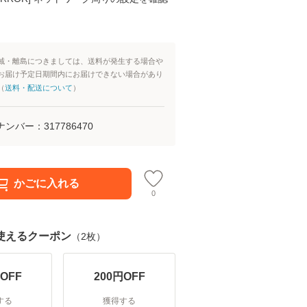
域・離島につきましては、送料が発生する場合や
お届け予定日期間内にお届けできない場合があり
（
送料・配送について
）
ナンバー：
317786470
かごに入れる
0
使えるクーポン
（
2
枚）
OFF
200
円OFF
する
獲得する