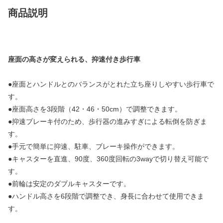
商品説明
座面の高さが変えられる、抑速付き歩行車
●座面とハンドルとのバランスがとれた立ち座りしやすい歩行車で
す。
●座面高さを3段階（42・46・50cm）で調整できます。
●抑速ブレーキ付のため、歩行器の進みすぎによる転倒を防ぎま
す。
●手元で簡単に抑速、駐車、ブレーキ操作ができます。
●キャスターを直進、90度、360度回転の3wayで切り替え可能で
す。
●前輪は安定のダブルキャスターです。
●ハンドル高さを6段階で調整でき、身長に合わせて使用できま
す。