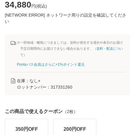
34,880
円(
税込
)
[NETWORK ERROR] ネットワーク周りの設定を確認してくださ
い
※一部地域・離島につきましては、送料が発生する場合や表示のお届け
予定日期間内にお届けできない場合があります。（
送料・配送につい
て
）
Pontaパス会員はさらに+1%ポイント還元
在庫：なし×
ロットナンバー：
317331260
この商品で使えるクーポン
（
2
枚）
350
円OFF
200
円OFF