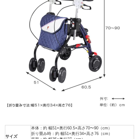
本体：約 幅51×奥行60.5×高さ70〜90（cm）
折り畳み時：約 幅51×奥行34×高さ76（cm）
サイズ