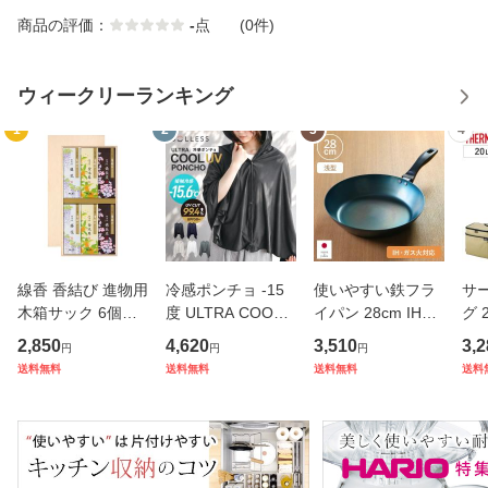
商品の評価：
-
点
(0件)
ウィークリーランキング
1
2
3
4
線香 香結び 進物用
冷感ポンチョ -15
使いやすい鉄フラ
サ
木箱サック 6個入
度 ULTRA COOL
イパン 28cm IH対
グ 
り ギフト （ お線
UV PONCHO SOL
応 こだわり職人 日
ラー
2,850
4,620
3,510
3,2
円
円
円
香 微煙 仏壇 お墓
LESS UVカット JI
本製 藤田金属 （
TH
送料無料
送料無料
送料無料
送料
参り お彼岸 法事
S規格 （ 子供 冷感
ガス火対応 鉄フラ
ー
お盆 供養 日本香堂
暑さ対策 冷却 接触
イパン 鉄製フライ
み 
プレゼント 贈り物
冷感 抗菌 防臭 フ
パン フライパン 炒
ル 
）
ード付き スポー
め鍋 ハー
2W