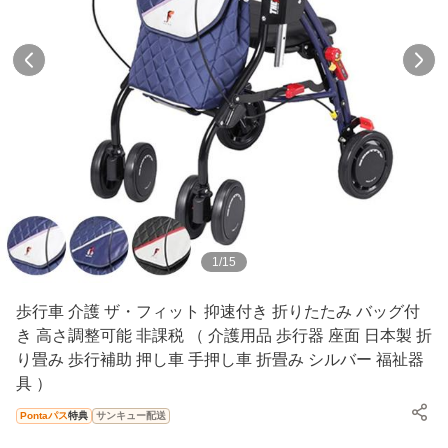
1
/
15
歩行車 介護 ザ・フィット 抑速付き 折りたたみ バッグ付
き 高さ調整可能 非課税 （ 介護用品 歩行器 座面 日本製 折
り畳み 歩行補助 押し車 手押し車 折畳み シルバー 福祉器
具 ）
Pontaパス
特典
サンキュー配送