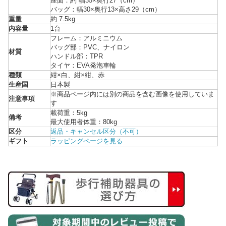
座面：約 幅35×奥行27（cm）
バッグ：幅30×奥行13×高さ29（cm）
重量
約 7.5kg
内容量
1台
フレーム：アルミニウム
バッグ部：PVC、ナイロン
材質
ハンドル部：TPR
タイヤ：EVA発泡車輪
種類
紺×白、紺×紺、赤
生産国
日本製
※商品ページ内には別の商品を含む画像を使用していま
注意事項
す
載荷重：5kg
備考
最大使用者体重：80kg
区分
返品・キャンセル区分（不可）
ギフト
ラッピングページを見る