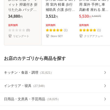
ィット 抑速付き 折
用 室内 軽量 歩行
用 屋外 手押し車
りたたみ バッグ付
補助具 介護 歩行補
高齢者 座れる 屋内
き 高さ調整可能 非
助 歩行補助器具 杖
室内 軽量 リハビリ
34,880
3,512
5,530
5,580
円
円
円
円
課税 （ 介護用品
トイレ 手すり てす
歩行補助具 キャス
歩行器 座面 日本製
り 固定型歩行器 折
ター 介護 歩行補助
送料無料
送料無料
送料無料
折り畳み 歩行補助
りたたみ 歩行補助
歩行補助器具 杖 送
(0)
(1)
(1)
押
リ
リビングート
Store SET
クリアアフュー
お店のカテゴリから商品を探す
キッチン・食器・調理
（
31,621
）
インテリア・寝具
（
27,548
）
日用品・文房具・手芸用品
（
16,025
）