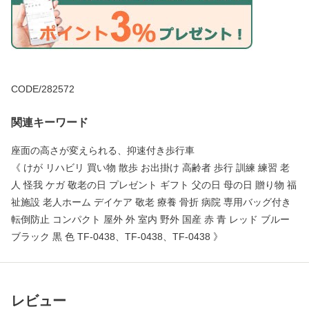
CODE/282572
関連キーワード
座面の高さが変えられる、抑速付き歩行車
《 けが リハビリ 買い物 散歩 お出掛け 高齢者 歩行 訓練 練習 老
人 怪我 ケガ 敬老の日 プレゼント ギフト 父の日 母の日 贈り物 福
祉施設 老人ホーム デイケア 敬老 療養 骨折 病院 専用バッグ付き
転倒防止 コンパクト 屋外 外 室内 野外 国産 赤 青 レッド ブルー
ブラック 黒 色 TF-0438、TF-0438、TF-0438 》
レビュー