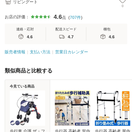
リビングート
0
4.6
お店の評価：
点
(
707
件
)
連絡・応対
配送スピード
梱包
4.6
4.7
4.6
販売者情報
支払い方法
営業日カレンダー
類似商品と比較する
今見ている商品
歩行車 介護 ザ・フ
歩行器 高齢者 室内
歩行器 高齢者 屋内