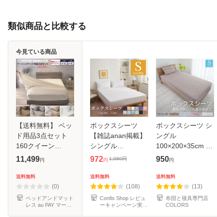
類似商品と比較する
今見ている商品
【送料無料】 ベッ
ボックスシーツ
ボックスシーツ シ
ド用品3点セット
【雑誌anan掲載】
ングル
160クイーン
シングル
100×200×35cm 安
GBB3 キナリ モカ
(100×200cm) マッ
い シーツ ベッドシ
11,499
972
950
1,080
円
円
円
円
グレー
トレスカバー ピー
ーツ マットレスカ
チスキン加工 抗菌
バー BOXシーツ
送料無料
送料無料
送料無料
速乾 通気性 防ダニ
ピーチスキン オー
(0)
(108)
(13)
高級感 安眠 快眠
ルシーズン 新生活
ベッドアンドマット
Confis Shop レビュ
布団と寝具専門店
レス au PAY マーケ
ーキャンペーン実施
COLORS
抗
ット店
中♪