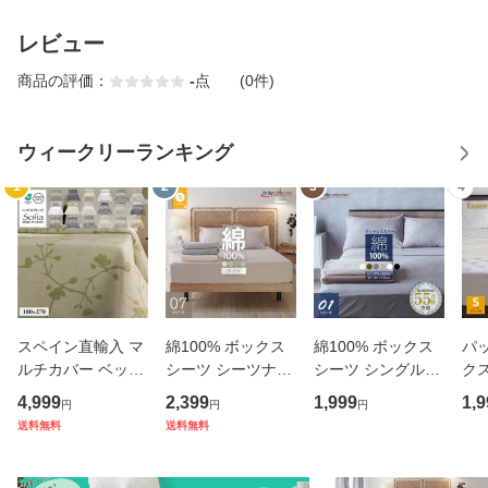
レビュー
商品の評価：
-
点
(0件)
ウィークリーランキング
1
2
3
4
スペイン直輸入 マ
綿100% ボックス
綿100% ボックス
パ
ルチカバー ベッド
シーツ シーツナビ
シーツ シングル
ク
カバー ベッドスプ
付き 140cm×195c
(幅97×195cm) 85S
ス
4,999
2,399
1,999
1,9
円
円
円
レッド ブランケッ
m ダブル マットレ
S(幅85×195cm) マ
97
送料無料
送料無料
ト シングル (180×
スカバー G07 デイ
ットレスカバー G
マ
270) sofia カバー
リーコレクション
01 （メール便）
一
07シリーズ メール
BP