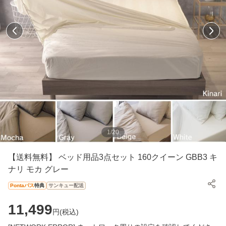
1
/
20
【送料無料】 ベッド用品3点セット 160クイーン GBB3 キ
ナリ モカ グレー
Pontaパス
特典
サンキュー配送
11,499
円(
税込
)