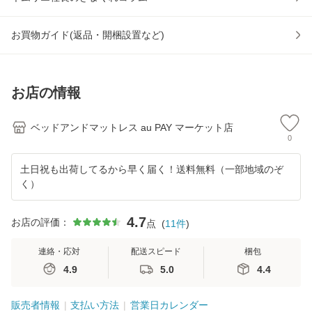
お買物ガイド(返品・開梱設置など)
お店の情報
ベッドアンドマットレス au PAY マーケット店
0
土日祝も出荷してるから早く届く！送料無料（一部地域のぞ
く）
4.7
お店の評価：
点
(
11
件
)
連絡・応対
配送スピード
梱包
4.9
5.0
4.4
販売者情報
支払い方法
営業日カレンダー