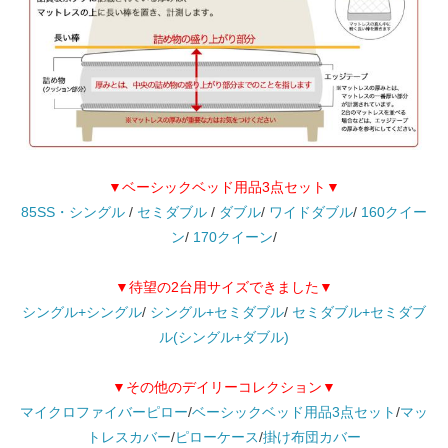
▼ベーシックベッド用品3点セット▼
85SS・シングル
/
セミダブル
/
ダブル
/
ワイドダブル
/
160クイー
ン
/
170クイーン
/
▼待望の2台用サイズできました▼
シングル+シングル
/
シングル+セミダブル
/
セミダブル+セミダブ
ル(シングル+ダブル)
▼その他のデイリーコレクション▼
マイクロファイバーピロー
/
ベーシックベッド用品3点セット
/
マッ
トレスカバー
/
ピローケース
/
掛け布団カバー