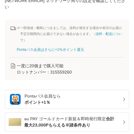
[NETWORK ERROR] ネットワーク周りの設定を確認してくださ
い
※一部地域・離島につきましては、送料が発生する場合や表示のお届け
予定日期間内にお届けできない場合があります。（
送料・配送につい
て
）
Pontaパス会員はさらに+1%ポイント還元
一度に
20
個まで購入可能
ロットナンバー：
315559260
Pontaパス
会員なら
ポイント+
1
％
au PAY ゴールドカード新規＆即時発行限定
合計
最大23,000Pもらえる※諸条件あり