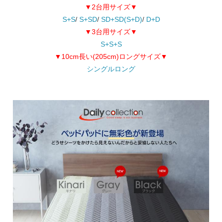
▼2台用サイズ▼
S+S
/
S+SD
/
SD+SD(S+D)
/
D+D
▼3台用サイズ▼
S+S+S
▼10cm長い(205cm)ロングサイズ▼
シングルロング