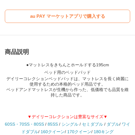
au PAY マーケットアプリで購入する
商品説明
●マットレスをきちんとホールドする195cm
ベッド用のベッドパッド
デイリーコレクションベッドパッドは、マットレスを長く綺麗に
使用するための本格的ベッド用品です。
ベッドアンドマットレスが生機から作った、低価格でも品質を維
持した商品です。
▼デイリーコレクションは豊富なサイズ▼
60SS・70SS・80SS
/
85SS
/
シングル
/
セミダブル
/
ダブル
/
ワイ
ドダブル
/
160クイーン
/
170クイーン
/
180キング