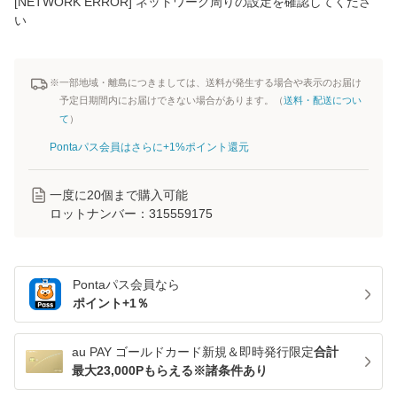
[NETWORK ERROR] ネットワーク周りの設定を確認してくださ
い
※一部地域・離島につきましては、送料が発生する場合や表示のお届け
予定日期間内にお届けできない場合があります。（
送料・配送につい
て
）
Pontaパス会員はさらに+1%ポイント還元
一度に
20
個まで購入可能
ロットナンバー：
315559175
Pontaパス
会員なら
ポイント+
1
％
au PAY ゴールドカード新規＆即時発行限定
合計
最大23,000Pもらえる※諸条件あり