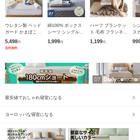
ウレタン製 ベッド
綿100% ボックス
ハーフ ブランケッ
シ
ガード かまぼこガ
シーツ シングル
ト 毛布 フランネル
スカ
ード 1本(1個) 長さ
(幅97×195cm) 85S
ウォーム ハーフ (1
イ
5,498
1,999
1,199
99
円
円
円
190cm 幼児用ベッ
S(幅85×195cm) マ
00×140cm) 一層両
ボ
送料無料
ドガード 赤ちゃん
ットレスカバー G
面 抗菌防臭 吸湿発
ング
や子供のための落
01 （メール便）
熱 MF20
グ
下防止 ベッドガー
(グ
ド 寝返り
が
最安値でおしゃれ寝室になる
ヨーロッパな寝室になる