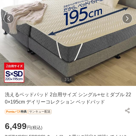
1
/
14
洗えるベッドパッド 2台用サイズ シングル+セミダブル 22
0×195cm デイリーコレクション ベッドパッド
Pontaパス
特典
サンキュー配送
6,499
円(
税込
)