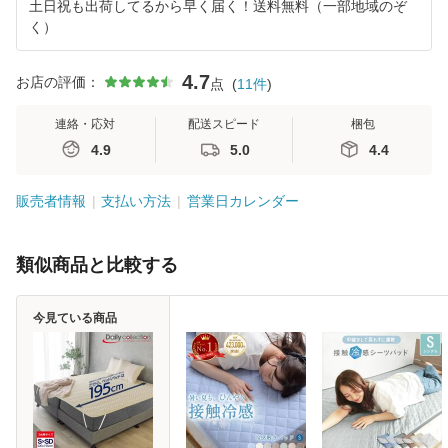
土日祝も出荷してるから早く届く！送料無料（一部地域のぞ
く）
4.7
お店の評価：
点
(
11
件
)
連絡・応対
配送スピード
梱包
4.9
5.0
4.4
販売者情報
支払い方法
営業日カレンダー
類似商品と比較する
今見ている商品