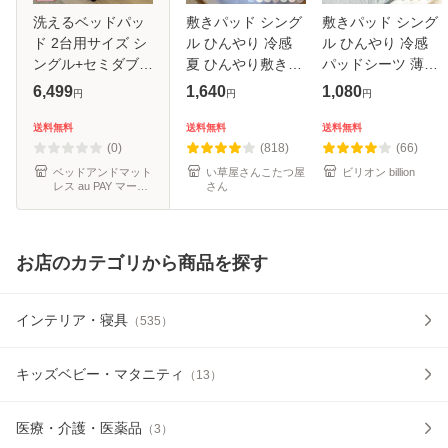
洗えるベッドパッ
敷きパッド シング
敷きパッド シング
ド 2台用サイズ シ
ル ひんやり 冷感
ル ひんやり 冷感
ングル+セミダブル
夏 ひんやり敷きパ
パッドシーツ 薄手
220×195cm デイ
ッド 「レノ」
軽量 速乾 夏 夏用
6,499
1,640
1,080
円
円
円
リーコレクション
100×205cm 寝具
シングルサイズ 接
ベッドパッド
接触冷感 冷感寝具
触冷感 吸放湿 抗菌
送料無料
送料無料
送料無料
涼感 敷パッド 冷感
防臭 超速乾 さらさ
(0)
(818)
(66)
マット 冷感
ら ク
ベッドアンドマット
い草屋さんこたつ屋
ビリオン billion
レス au PAY マーケ
さん
ット店
お店のカテゴリから商品を探す
インテリア・寝具
（
535
）
キッズベビー・マタニティ
（
13
）
医療・介護・医薬品
（
3
）