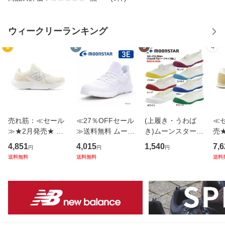
ウィークリーランキング
1
2
3
4
売れ筋：≪セール
≪27％OFFセール
(上履き・うわば
≪
≫★2月発売★ 春
≫送料無料 ムーン
き)ムーンスター
売★
夏新作 送料無料 ニ
スター メンズ/レデ
子供靴 日本製 スク
無
4,851
4,015
1,540
7,6
円
円
円
ューバランス new
ィース スニーカー
ール キッズ シュー
ス n
送料無料
送料無料
送料
balance レディー
SNGY U23 オール
ズ アルファスクー
デ
ス ランニングシュ
ホワイト 軽量 脱ぎ
ルカラー moonstar
グ
ーズ スニーカー N
履きしやすい 抗菌
バンド 綿 抗菌防臭
カー
B W430544 2
防臭 白 靴
定番 入
B 