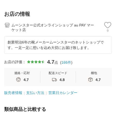
お店の情報
ムーンスター公式オンラインショップ au PAY マー
ケット店
0
創業明治6年の靴メーカームーンスターのネットショップで
す。一足一足に想いを込め大切にお届け致します。
4.7
お店の評価：
点
(
166
件
)
連絡・応対
配送スピード
梱包
4.7
4.8
4.7
販売者情報
支払い方法
営業日カレンダー
類似商品と比較する