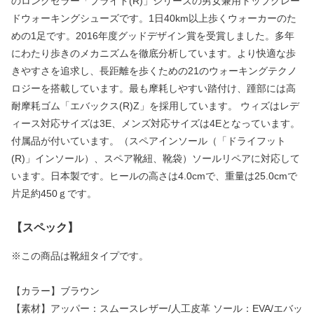
のロングセラー「プライド(R)」シリーズの男女兼用トップグレー
ドウォーキングシューズです。1日40km以上歩くウォーカーのた
めの1足です。2016年度グッドデザイン賞を受賞しました。多年
にわたり歩きのメカニズムを徹底分析しています。より快適な歩
きやすさを追求し、長距離を歩くための21のウォーキングテクノ
ロジーを搭載しています。最も摩耗しやすい踏付け、踵部には高
耐摩耗ゴム「エバックス(R)Z」を採用しています。 ウィズはレデ
ィース対応サイズは3E、メンズ対応サイズは4Eとなっています。
付属品が付いています。（スペアインソール（「ドライフット
(R)」インソール）、スペア靴紐、靴袋）ソールリペアに対応して
います。日本製です。ヒールの高さは4.0cmで、重量は25.0cmで
片足約450ｇです。
【スペック】
※この商品は靴紐タイプです。
【カラー】ブラウン
【素材】アッパー：スムースレザー/人工皮革 ソール：EVA/エバッ