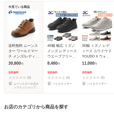
今見ている商品
送料無料 ムーンス
4E幅 幅広 ミズノ
3E幅 ミズノ レデ
ター ワールドマー
メンズ レディース
ィース ユウドウ 2
チ メンズ/レディー
ウエーブフリーラ
YOUDO II ウォー
ス ウォーキングシ
イドWP SW 防水
キングシューズ ス
30,800
8,480
11,000
円
円
円
ューズ 靴 WM21C
ウォーキングシュ
ニーカー シューズ
PRIDE EX ブラウ
ーズ 長距離向け フ
紐靴 ローカット カ
送料無料
送料無料
送料無料
ン ハイスペックウ
ァスナー付き スニ
ジュアル ブラック
(0)
(0)
(0)
ォーキング
ーカー シュ
黒 グレ
ムーンスター公式オ
バイタライザー
バイタライザー
ンラインショップ
au PAY マーケット
店
お店のカテゴリから商品を探す