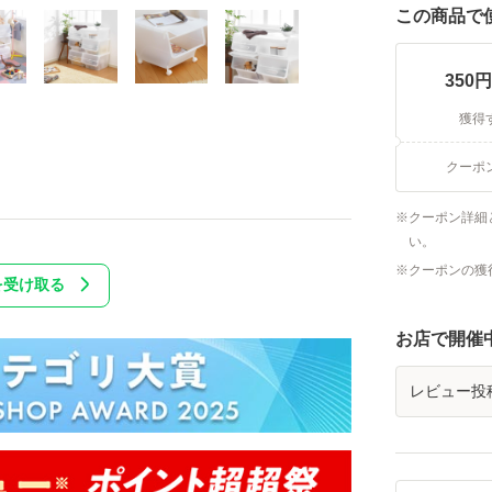
この商品で
350
円
獲得
クーポ
クーポン詳細
い。
クーポンの獲
を受け取る
お店で開催
レビュー投