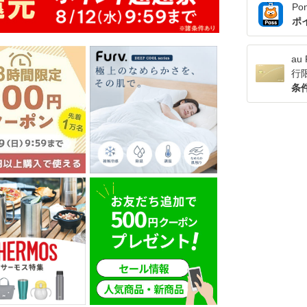
Po
ポ
a
行
条