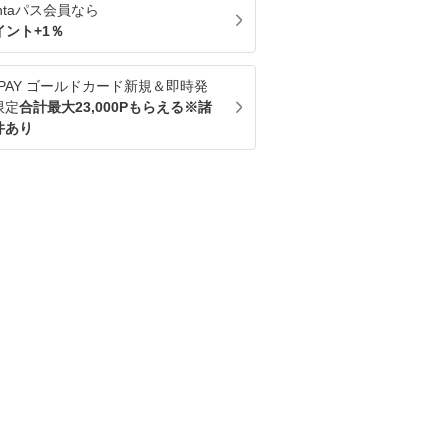
ntaパス
会員なら
イント+
1
％
u PAY ゴールドカード新規＆即時発
限定
合計最大23,000Pもらえる※諸
件あり