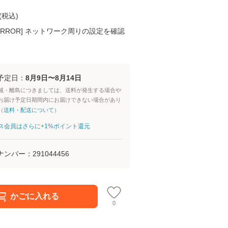
(
税込
)
K ERROR] ネットワーク周りの設定を確認
予定日：
8月9日〜8月14日
域・離島につきましては、送料が発生する場合や
お届け予定日期間内にお届けできない場合があり
（
送料・配送について
）
aパス会員はさらに+1%ポイント還元
ナンバー：
291044456
かごに入れる
0