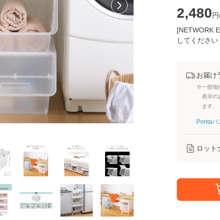
2,480
円
[NETWOR
してください
お届け
※一部地
表示の
ます。
Pont
ロット