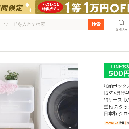
検索
詳細検索
収納ボックス
幅39×奥行4
納ケース 収
重ね スタッ
日本製 クロ
Pontaパス
特典