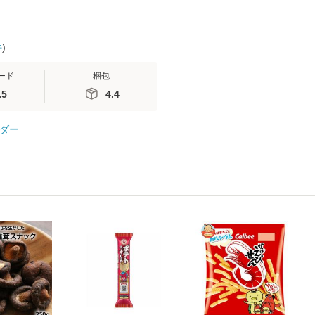
件
)
ード
梱包
.5
4.4
ダー