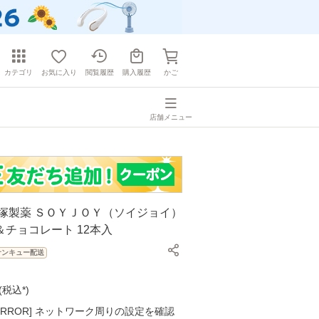
カテゴリ
お気に入り
閲覧履歴
購入履歴
かご
店舗メニュー
大塚製薬 ＳＯＹＪＯＹ（ソイジョイ）
チョコレート 12本入
サンキュー配送
(
税込*
)
K ERROR] ネットワーク周りの設定を確認