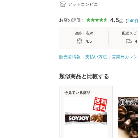
アットコンビニ
4.5
お店の評価：
点
(
240
連絡・応対
配送スピ
4.5
4
販売者情報
支払い方法
営業日カレン
類似商品と比較する
今見ている商品