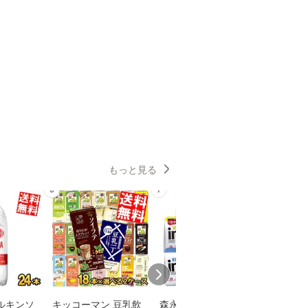
もっと見る
6
7
8
キッコーマン 豆乳飲
森永 ｉｎゼリー 選べ
カゴメ 