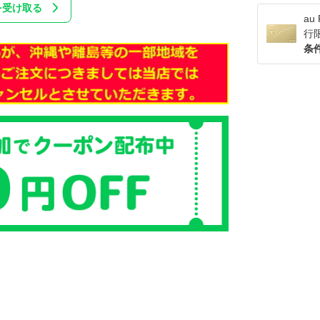
を受け取る
a
行
条