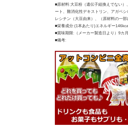
■原材料:大豆粉（遺伝子組換えでない
ート、難消化性デキストリン、アガベシ
レシチン（大豆由来）、（原材料の一部
■栄養成分:(1本あたり)エネルギー146kca
■賞味期限:（メーカー製造日より）9カ
■備考: