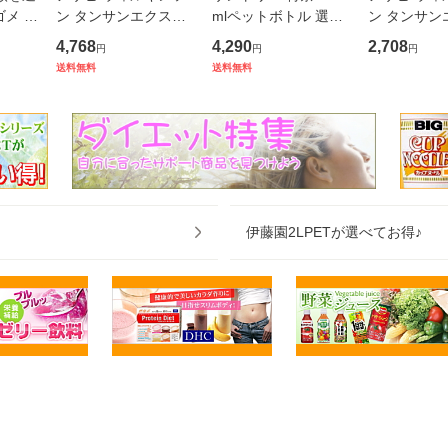
ゴメ 野
ン タンサンエクスト
mlペットボトル 選べ
ン タンサン
ml紙
ラ 490mlペットボト
る24本 Pontaパス
ラ 490ml
4,768
4,290
2,708
円
円
円
選べる
ル 48本(24本×2ケー
ル 24本入
送料無料
送料無料
マトジ
ス)
 のし
伊藤園2LPETが選べてお得♪