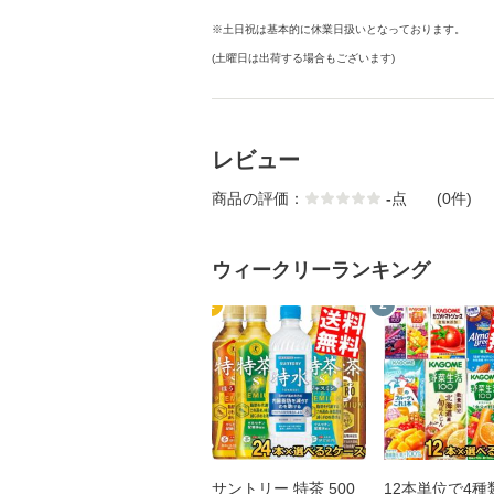
※土日祝は基本的に休業日扱いとなっております。
(土曜日は出荷する場合もございます)
レビュー
商品の評価：
-
点
(0件)
ウィークリーランキング
1
2
サントリー 特茶 500
12本単位で4種