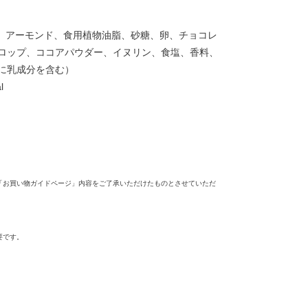
）、アーモンド、食用植物油脂、砂糖、卵、チョコレ
ロップ、ココアパウダー、イヌリン、食塩、香料、
に乳成分を含む）
l
月
「お買い物ガイドページ」内容をご了承いただけたものとさせていただ
要です。