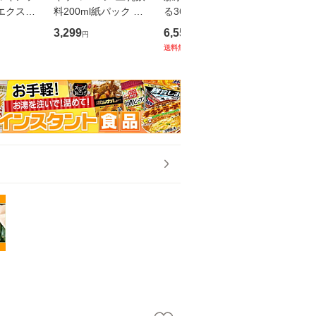
エクスト
料200ml紙パック 選
る36個セット (6個入×
ス 食塩無
ペットボト
べる2ケース 計36本 P
6箱) ウイダーインゼ
紙パック 
3,299
6,559
5,080
円
円
円
ontaパス
リー inゼリー Pontaパ
2ケース) 
送料無料
送料無料
ス summer_gr
濃縮トマ