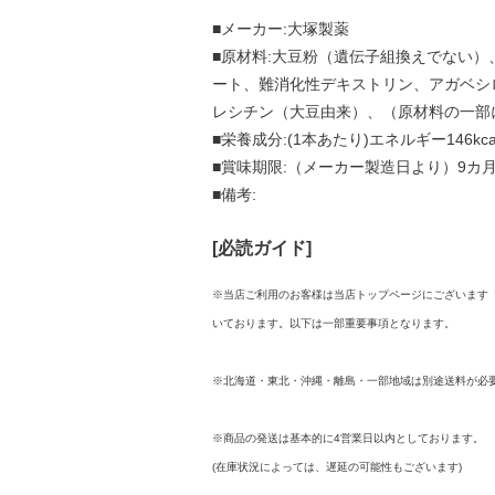
■メーカー:大塚製薬
■原材料:大豆粉（遺伝子組換えでない
ート、難消化性デキストリン、アガベシ
レシチン（大豆由来）、（原材料の一部
■栄養成分:(1本あたり)エネルギー146kca
■賞味期限:（メーカー製造日より）9カ
■備考:
[必読ガイド]
※当店ご利用のお客様は当店トップページにございます
いております。以下は一部重要事項となります。
※北海道・東北・沖縄・離島・一部地域は別途送料が必
※商品の発送は基本的に4営業日以内としております。
(在庫状況によっては、遅延の可能性もございます)