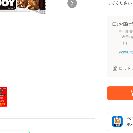
してください
お届け
※一部地
表示の
ます。
Pont
ロット
Po
ポ