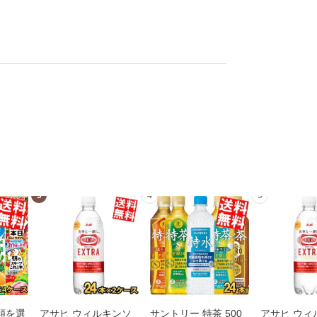
3
4
5
類を選
アサヒ ウィルキンソ
サントリー 特茶 500
アサヒ ウィルキンソ