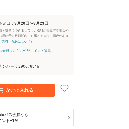
予定日：
8月20日〜8月23日
域・離島につきましては、送料が発生する場合や
お届け予定日期間内にお届けできない場合があり
（
送料・配送について
）
aパス会員はさらに+1%ポイント還元
ナンバー：
290678846
かごに入れる
0
ntaパス
会員なら
イント+
1
％