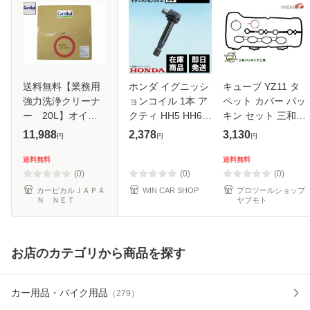
送料無料【業務用
ホンダ イグニッシ
キューブ YZ11 タ
強力洗浄クリーナ
ョンコイル 1本 ア
ペット カバー パッ
ー 20L】オイル
クティ HH5 HH6
キン セット 三和
汚れ プラスチック
30520-RS8-004
VC603S H17.05〜
11,988
2,378
3,130
円
円
円
汚れ グリス汚れ 手
【EC16-1】
H20.11 メール便
垢汚れ 車内清掃 エ
送料無料
送料無料
送料無料
ンジンルーム汚れ
(0)
(0)
(0)
カーピカルＪＡＰＡ
WIN CAR SHOP
プロツールショップ
Ｎ ＮＥＴ
ヤブモト
お店のカテゴリから商品を探す
カー用品・バイク用品
（
279
）