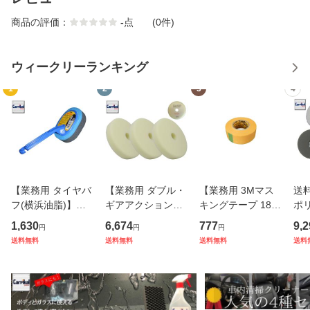
商品の評価：
-
点
(0件)
ウィークリーランキング
1
2
3
4
【業務用 タイヤバ
【業務用 ダブル・
【業務用 3Mマス
送
フ(横浜油脂)】タ
ギアアクション用
キングテープ 18m
ポ
イヤＷＡＸ タイヤ
超極細目ウレタン
m 1個】ボディー
バ
1,630
6,674
777
9,2
円
円
円
ワックス タイヤ保
バフSサイズ 165φ
養生 車内養生 養生
ーナ
送料無料
送料無料
送料無料
送料
護 タイヤコート タ
3枚】小さいサイ
用品 スリーエム 養
φ
イヤＷＡＸ塗込み
ズ 最終研磨 鏡面
生テープ 保護テー
品 
洗車用品 カーケア
仕上げ バフ目 オー
プ
き 
用品
ロラ目消し
艶