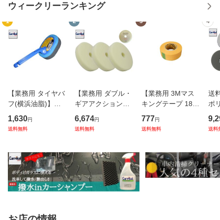
ウィークリーランキング
1
2
3
4
【業務用 タイヤバ
【業務用 ダブル・
【業務用 3Mマス
送
フ(横浜油脂)】タ
ギアアクション用
キングテープ 18m
ポ
イヤＷＡＸ タイヤ
超極細目ウレタン
m 1個】ボディー
バ
1,630
6,674
777
9,2
円
円
円
ワックス タイヤ保
バフSサイズ 165φ
養生 車内養生 養生
ーナ
送料無料
送料無料
送料無料
送料
護 タイヤコート タ
3枚】小さいサイ
用品 スリーエム 養
φ
イヤＷＡＸ塗込み
ズ 最終研磨 鏡面
生テープ 保護テー
品 
洗車用品 カーケア
仕上げ バフ目 オー
プ
き 
用品
ロラ目消し
艶
お店の情報