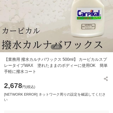
1
/
3
【業務用 撥水カルナバワックス 500ml】 カーピカルスプ
レータイプWAX 塗れたままのボディーに使用OK 簡単
手軽に撥水コート
2,678
円(
税込
)
[NETWORK ERROR] ネットワーク周りの設定を確認してくださ
い