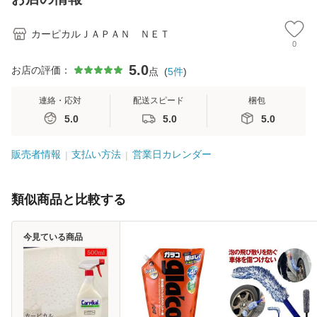
カーピカルＪＡＰＡＮ ＮＥＴ
0
5.0
お店の評価：
点
(
5
件
)
連絡・応対
配送スピード
梱包
5.0
5.0
5.0
販売者情報
支払い方法
営業日カレンダー
類似商品と比較する
今見ている商品