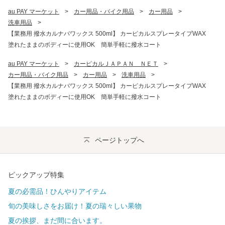
au PAY マーケット
>
カー用品・バイク用品
>
カー用品
>
洗車用品
>
【業務用 撥水カルナバワックス 500ml】 カーピカルスプレータイプWAX
塗れたままのボディーに使用OK 簡単手軽に撥水コート
au PAY マーケット
>
カーピカルＪＡＰＡＮ　ＮＥＴ
>
カー用品・バイク用品
>
カー用品
>
洗車用品
>
【業務用 撥水カルナバワックス 500ml】 カーピカルスプレータイプWAX
塗れたままのボディーに使用OK 簡単手軽に撥水コート
ページトップへ
ピックアップ特集
夏の必需品！ひんやりアイテム
旬の美味しさをお届け！夏の瑞々しい果物
夏の挨拶、まだ間に合います。