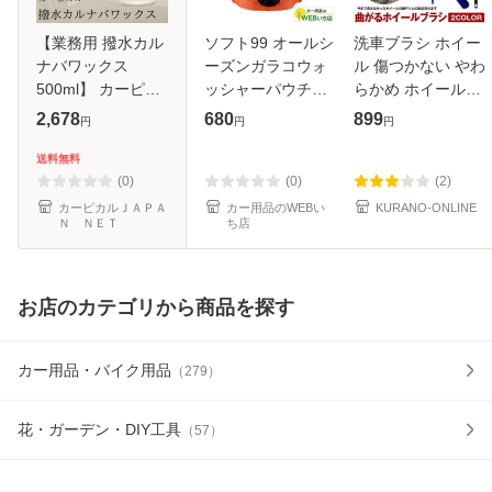
【業務用 撥水カル
ソフト99 オールシ
洗車ブラシ ホイー
ナバワックス
ーズンガラコウォ
ル 傷つかない やわ
500ml】 カーピカ
ッシャーパウチパ
らかめ ホイールブ
ルスプレータイプ
ック2L 04954
ラシ 洗車用品 タイ
2,678
680
899
円
円
円
WAX 塗れたまま
ヤブラシ 車 洗車
のボディーに使用
グッズ 曲がる マイ
送料無料
OK 簡単手軽に撥
クロファイバー 奥
(0)
(0)
(2)
水コート
ま
カーピカルＪＡＰＡ
カー用品のWEBい
KURANO-ONLINE
Ｎ ＮＥＴ
ち店
お店のカテゴリから商品を探す
カー用品・バイク用品
（
279
）
花・ガーデン・DIY工具
（
57
）