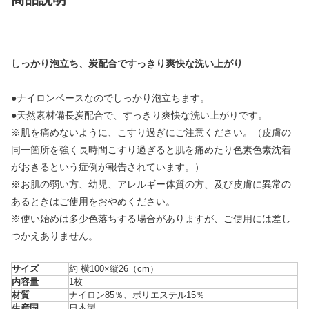
しっかり泡立ち、炭配合ですっきり爽快な洗い上がり
●ナイロンベースなのでしっかり泡立ちます。
●天然素材備長炭配合で、すっきり爽快な洗い上がりです。
※肌を痛めないように、こすり過ぎにご注意ください。（皮膚の
同一箇所を強く長時間こすり過ぎると肌を痛めたり色素色素沈着
がおきるという症例が報告されています。）
※お肌の弱い方、幼児、アレルギー体質の方、及び皮膚に異常の
あるときはご使用をおやめください。
※使い始めは多少色落ちする場合がありますが、ご使用には差し
つかえありません。
サイズ
約 横100×縦26（cm）
内容量
1枚
材質
ナイロン85％、ポリエステル15％
生産国
日本製