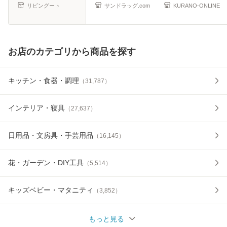
り 泡だ
ー 交換
リビングート
サンドラッグ.com
KURANO-ONLINE
お店のカテゴリから商品を探す
キッチン・食器・調理
（
31,787
）
インテリア・寝具
（
27,637
）
日用品・文房具・手芸用品
（
16,145
）
花・ガーデン・DIY工具
（
5,514
）
キッズベビー・マタニティ
（
3,852
）
もっと見る