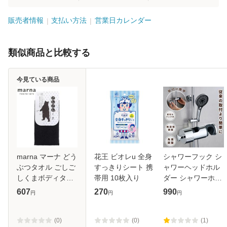
販売者情報
支払い方法
営業日カレンダー
類似商品と比較する
今見ている商品
marna マーナ どう
花王 ビオレu 全身
シャワーフック シ
ぶつタオル ごしご
すっきりシート 携
ャワーヘッドホル
しくまボディタオ
帯用 10枚入り
ダー シャワーホル
ル B392 （ ボディ
ダー スライド シャ
607
270
990
円
円
円
タオル 浴用タオル
ワー フック スライ
タオル あわだち 体
ドバー ラック シャ
洗い かため すっき
ワーヘッド ホルダ
(0)
(0)
(1)