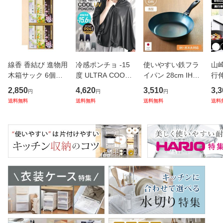
線香 香結び 進物用
冷感ポンチョ -15
使いやすい鉄フラ
山崎
木箱サック 6個入
度 ULTRA COOL
イパン 28cm IH対
行
り ギフト （ お線
UV PONCHO SOL
応 こだわり職人 日
ー 
2,850
4,620
3,510
3,3
円
円
円
香 微煙 仏壇 お墓
LESS UVカット JI
本製 藤田金属 （
ンロ
送料無料
送料無料
送料無料
送料
参り お彼岸 法事
S規格 （ 子供 冷感
ガス火対応 鉄フラ
04
お盆 供養 日本香堂
暑さ対策 冷却 接触
イパン 鉄製フライ
リ
プレゼント 贈り物
冷感 抗菌 防臭 フ
パン フライパン 炒
ー 
）
ード付き スポー
め鍋 ハー
コ