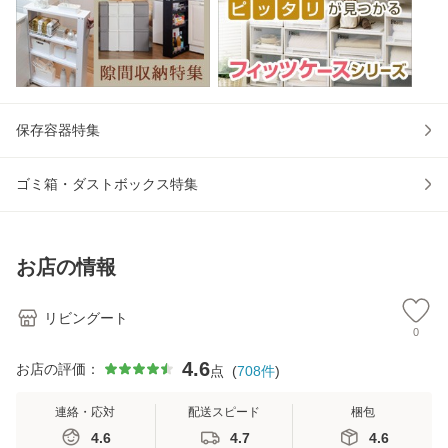
保存容器特集
ゴミ箱・ダストボックス特集
お店の情報
リビングート
0
4.6
お店の評価：
点
(
708
件
)
連絡・応対
配送スピード
梱包
4.6
4.7
4.6