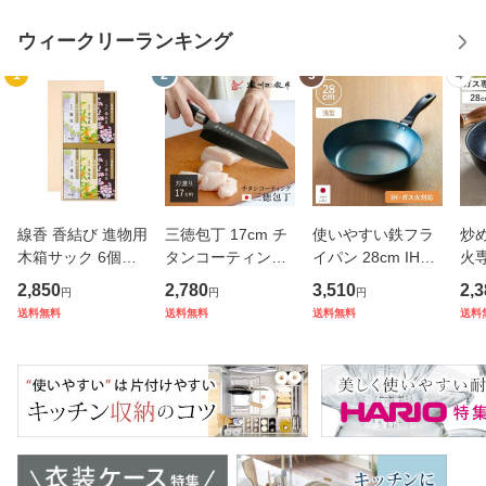
ウィークリーランキング
1
2
3
4
線香 香結び 進物用
三徳包丁 17cm チ
使いやすい鉄フラ
炒め
木箱サック 6個入
タンコーティング
イパン 28cm IH対
火専
り ギフト （ お線
濃州正宗 日本製 （
応 こだわり職人 日
モ
2,850
2,780
3,510
2,3
円
円
円
香 微煙 仏壇 お墓
包丁 万能包丁 料理
本製 藤田金属 （
ル
送料無料
送料無料
送料無料
送料
参り お彼岸 法事
包丁 分化包丁 17
ガス火対応 鉄フラ
深
お盆 供養 日本香堂
センチ 175mm 17
イパン 鉄製フライ
直
プレゼント 贈り物
5ミリ チタン 錆び
パン フライパン 炒
ン 
）
にくい 切
め鍋 ハー
K 