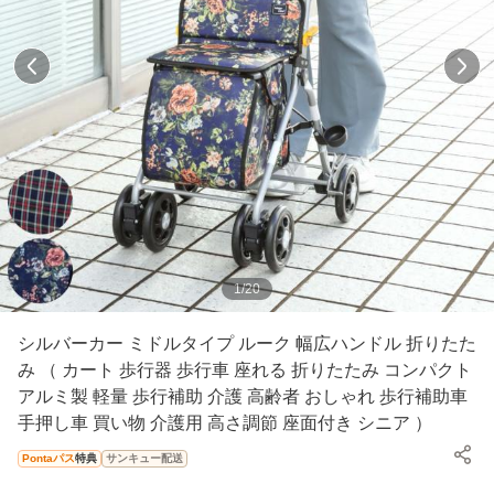
1
/
20
シルバーカー ミドルタイプ ルーク 幅広ハンドル 折りたた
み （ カート 歩行器 歩行車 座れる 折りたたみ コンパクト
アルミ製 軽量 歩行補助 介護 高齢者 おしゃれ 歩行補助車
手押し車 買い物 介護用 高さ調節 座面付き シニア ）
Pontaパス
特典
サンキュー配送