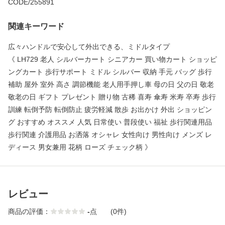
CODE/255891
関連キーワード
広々ハンドルで安心して外出できる、ミドルタイプ
《 LH729 老人 シルバーカート シニアカー 買い物カート ショッピ
ングカート 歩行サポート ミドル シルバー 収納 手元 バッグ 歩行
補助 屋外 室外 高さ 調節機能 老人用手押し車 母の日 父の日 敬老
敬老の日 ギフト プレゼント 贈り物 古稀 喜寿 傘寿 米寿 卒寿 歩行
訓練 転倒予防 転倒防止 疲労軽減 散歩 お出かけ 外出 ショッピン
グ おすすめ オススメ 人気 日常使い 普段使い 福祉 歩行関連用品
歩行関連 介護用品 お洒落 オシャレ 女性向け 男性向け メンズ レ
ディース 男女兼用 花柄 ローズ チェック柄 》
レビュー
商品の評価：
-
点
(0件)