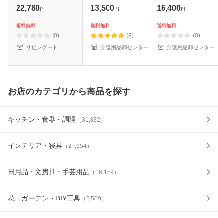
たみ （ カート 歩
ブ/TacaoF 座れる
れる おしゃれ 折り
22,780
13,500
16,400
円
円
円
行器 歩行車 座れる
おしゃれ 折りたた
たたみ コンパクト
折りたたみ コンパ
み 軽量 コンパクト
軽量 ミドル 歩行介
送料無料
送料無料
送料無料
クト アルミ製 軽量
ミドル 歩行介助 補
助 補助具 カート U
(0)
(8)
(0)
歩行
助具 カート
字型ハ
リビングート
介護用品卸センター
介護用品卸センター
お店のカテゴリから商品を探す
キッチン・食器・調理
（
31,832
）
インテリア・寝具
（
27,654
）
日用品・文房具・手芸用品
（
16,149
）
花・ガーデン・DIY工具
（
5,509
）