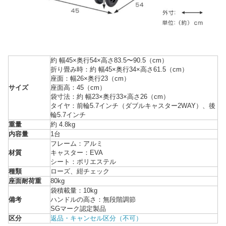
約 幅45×奥行54×高さ83.5〜90.5（cm）
折り畳み時：約 幅45×奥行34×高さ61.5（cm）
座面：幅26×奥行23（cm）
サイズ
座面高：45（cm）
袋寸法：約 幅23×奥行33×高さ26（cm）
タイヤ：前輪5.7インチ（ダブルキャスター2WAY）、後
輪5.7インチ
重量
約 4.8kg
内容量
1台
フレーム：アルミ
材質
キャスター：EVA
シート：ポリエステル
種類
ローズ、紺チェック
座面耐荷重
80kg
袋積載量：10kg
備考
ハンドルの高さ：無段階調節
SGマーク認定製品
区分
返品・キャンセル区分（不可）