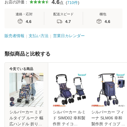
4.6
お店の評価：
点
(
710
件
)
連絡・応対
配送スピード
梱包
4.6
4.7
4.6
販売者情報
支払い方法
営業日カレンダー
類似商品と比較する
今見ている商品
シルバーカー ミド
シルバーカー ルミ
シルバーカー フィ
ルタイプ ルーク 幅
ド SIMD02 幸和製
ーナ SLM06 幸和
広ハンドル 折りた
作所 テイコ
製作所 テイコブ 座