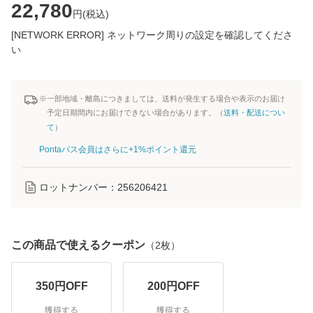
22,780
円(
税込
)
[NETWORK ERROR] ネットワーク周りの設定を確認してくださ
い
※一部地域・離島につきましては、送料が発生する場合や表示のお届け
予定日期間内にお届けできない場合があります。（
送料・配送につい
て
）
Pontaパス会員はさらに+1%ポイント還元
ロットナンバー：
256206421
この商品で使えるクーポン
（
2
枚）
350
円OFF
200
円OFF
獲得する
獲得する