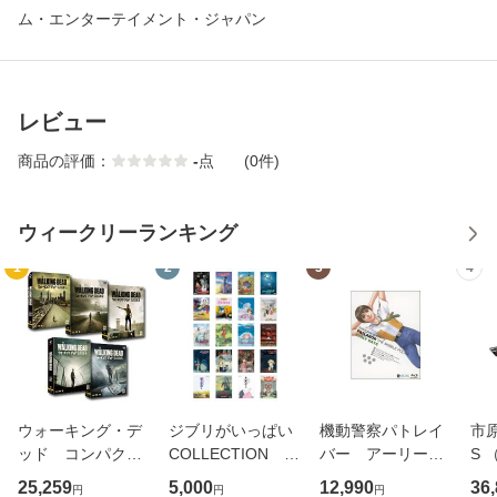
ム・エンターテイメント・ジャパン
レビュー
商品の評価：
-
点
(0件)
ウィークリーランキング
1
2
3
4
ウォーキング・デ
ジブリがいっぱい
機動警察パトレイ
市原
ッド コンパク
COLLECTION D
バー アーリーデ
S
ト ＤＶＤ−ＢＯ
VD 各20タイト
イズ ブルーレイ
TV
25,259
5,000
12,990
36
円
円
円