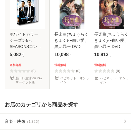
ホワイトカラー
長楽曲(ちょうらく
長楽曲(ちょうらく
シーズン5＜
きょく)〜白い愛、
きょく)〜白い愛、
SEASONSコンパ
黒い罪〜 DVD-
黒い罪〜 DVD-
クト・ボックス＞
BOX3 【DVD】
BOX2 【DVD】
5,082
10,098
10,913
円
円
円
送料無料
送料無料
送料無料
(0)
(0)
(0)
脳トレ生活 au PAY
ハピネット・オンラ
ハピネット・オンラ
マーケット店
イン
イン
お店のカテゴリから商品を探す
音楽・映像
（
1,726
）