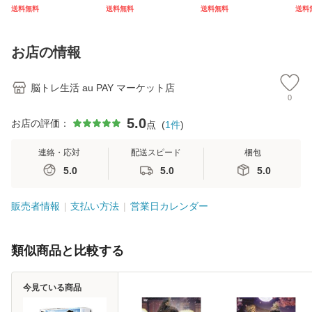
Ｘ シーズン1〜5
ル 単品売り
版 
送料無料
送料無料
送料無料
送料
セット
お店の情報
脳トレ生活 au PAY マーケット店
0
5.0
お店の評価：
点
(
1
件
)
連絡・応対
配送スピード
梱包
5.0
5.0
5.0
販売者情報
支払い方法
営業日カレンダー
類似商品と比較する
今見ている商品