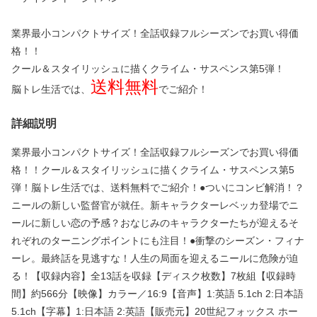
業界最小コンパクトサイズ！全話収録フルシーズンでお買い得価
格！！
クール＆スタイリッシュに描くクライム・サスペンス第5弾！
送料無料
脳トレ生活では、
でご紹介！
詳細説明
業界最小コンパクトサイズ！全話収録フルシーズンでお買い得価
格！！クール＆スタイリッシュに描くクライム・サスペンス第5
弾！脳トレ生活では、送料無料でご紹介！●ついにコンビ解消！？
ニールの新しい監督官が就任。新キャラクターレベッカ登場でニ
ールに新しい恋の予感？おなじみのキャラクターたちが迎えるそ
れぞれのターニングポイントにも注目！●衝撃のシーズン・フィナ
ーレ。最終話を見逃すな！人生の局面を迎えるニールに危険が迫
る！【収録内容】全13話を収録【ディスク枚数】7枚組【収録時
間】約566分【映像】カラー／16:9【音声】1:英語 5.1ch 2:日本語
5.1ch【字幕】1:日本語 2:英語【販売元】20世紀フォックス ホー