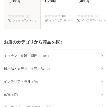
1,188
1,280
1,480
円
円
円
富士ホーロー 】
クラウン （ 型 パ
オーブン対応 ホー
お菓子型 焼
ウンドケーキ 焼き
ルケーキ 型 底取 6
型 ケーキ 食パン
号 丸型 ケーキ ホ
(0)
(0)
(0)
パウンド
ール型
クッキングクロッカ
インテリアパレット
インテリアパレット
お店のカテゴリから商品を探す
キッチン・食器・調理
（
1,108
）
日用品・文房具・手芸用品
（
99
）
インテリア・寝具
（
70
）
家電
（
27
）