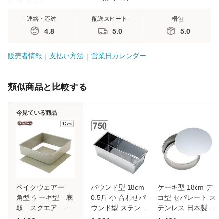
連絡・応対
配送スピード
梱包
4.8
5.0
5.0
販売者情報
支払い方法
営業日カレンダー
類似商品と比較する
今見ている商品
ベイクウェアー
パウンド型 18cm
ケーキ型 18cm デ
角型 ケーキ型 底
0.5斤 小 合わせパ
コ型 セパレート ス
取 スクエア
ウンド型 ステンレ
テンレス 日本製 タ
12cm × 12cm 【
ス 日本製 タイガー
イガークラウン （