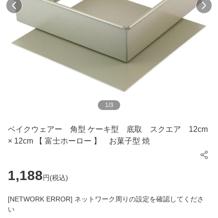
1
/
3
ベイクウェアー 角型 ケーキ型 底取 スクエア 12cm
× 12cm 【 富士ホーロー 】 お菓子型 焼
1,188
円(
税込
)
[NETWORK ERROR] ネットワーク周りの設定を確認してくださ
い