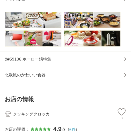
&#59106;ホーロー鍋特集
北欧風のかわいい食器
お店の情報
クッキングクロッカ
0
4.9
お店の評価：
点
(
6
件
)