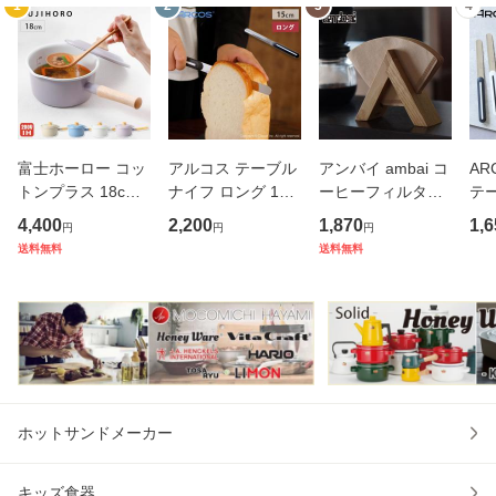
1
2
3
4
富士ホーロー コッ
アルコス テーブル
アンバイ ambai コ
AR
トンプラス 18cm
ナイフ ロング 15c
ーヒーフィルター
テー
ソースパン 蓋付き
m ホワイト ARCO
ホルダー 木製【台
cm
4,400
2,200
1,870
1,6
円
円
円
ガス火 IH対応 CTP
S＜メール便 送料
形/円錐型/コーヒー
便
送料無料
送料無料
-18S Cotton Plus
無料＞【ブレッド
フィルター 収納/あ
ッ
コットンプラスシ
ナイフ バターナイ
んばい/日本製】
ナ
リーズ 【 琺瑯 片
フ 果物ナイフ アル
卓
手鍋 ホーロ
コスナイフ
ド
ホットサンドメーカー
キッズ食器