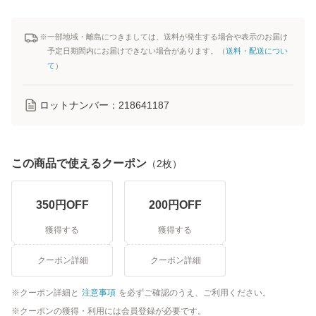
※一部地域・離島につきましては、送料が発生する場合や表示のお届け
予定日期間内にお届けできない場合があります。（
送料・配送につい
て
）
ロットナンバー：
218641187
この商品で使えるクーポン
（
2
枚）
350
円OFF
200
円OFF
獲得する
獲得する
クーポン詳細
クーポン詳細
クーポン詳細と
注意事項
を必ずご確認のうえ、ご利用ください。
クーポンの獲得・利用には会員登録が必要です。