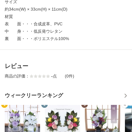
サイズ
約34cm(W) × 33cm(H) × 11cm(D)
材質
表 面・・・合成皮革、PVC
中 身・・・低反発ウレタン
裏 面・・・ポリエステル100%
レビュー
商品の評価：
-
点
(0件)
ウィークリーランキング
1
2
3
4