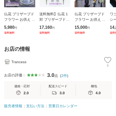
仏花 プリザーブド
送料無料】仏花 1
仏花 プリザーブド
ワ
フラワー お供え お
対 プリザーブドフ
フラワー お供え お
シー
花 お悔やみ お彼岸
ラワー お供え お花
花 お悔やみ お彼岸
1S
5,980
17,160
15,000
14
円
円
円
仏壇 枯れない 仏花
お悔やみ お彼岸 仏
仏壇 枯れない 仏花
撥
送料無料
送料無料
送料無料
送料
お供え 花 お悔やみ
壇 枯れない 仏花
お供え 花 お悔やみ
お盆 新盆 初盆 お
お盆 新盆 初盆 お
彼岸 ペットブリザ
彼岸 ペットブリザ
お店の情報
ー
ー
Trancess
0
3.0
お店の評価：
点
(
2
件
)
連絡・応対
配送スピード
梱包
2.0
3.0
4.0
販売者情報
支払い方法
営業日カレンダー