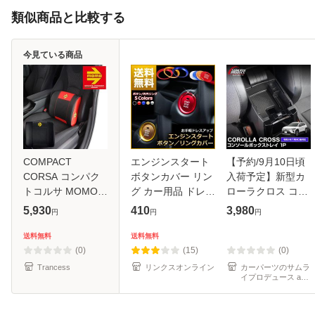
類似商品と比較する
今見ている商品
COMPACT
エンジンスタート
【予約/9月10日頃
CORSA コンパク
ボタンカバー リン
入荷予定】新型カ
トコルサ MOMO
グ カー用品 ドレス
ローラクロス コン
モモ サポートクッ
アップ アクセサリ
ソールボックスト
5,930
410
3,980
円
円
円
ション ウエストサ
ー パーツ プッシュ
レイ 1P 滑り止め
ポート
トヨタ マツダ ダイ
ゴムマット付き
送料無料
送料無料
ハツ スバル レクサ
2026年7月マイナ
(0)
(15)
(0)
ス
ーチェンジ後対応
Trancess
リンクスオンライン
カーパーツのサムラ
イプロデュース au
PAY マーケット店