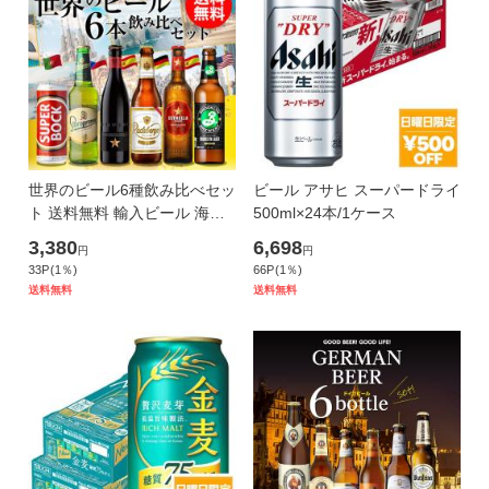
世界のビール6種飲み比べセッ
ビール アサヒ スーパードライ
ト 送料無料 輸入ビール 海外
500ml×24本/1ケース
ビール 詰め合わせ 長S
3,380
6,698
円
円
33
P
(
1
％)
66
P
(
1
％)
送料無料
送料無料