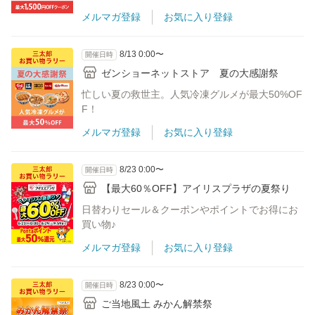
メルマガ登録
お気に入り登録
8/13 0:00〜
開催日時
ゼンショーネットストア 夏の大感謝祭
忙しい夏の救世主。人気冷凍グルメが最大50%OF
F！
メルマガ登録
お気に入り登録
8/23 0:00〜
開催日時
【最大60％OFF】アイリスプラザの夏祭り
日替わりセール＆クーポンやポイントでお得にお
買い物♪
メルマガ登録
お気に入り登録
8/23 0:00〜
開催日時
ご当地風土 みかん解禁祭