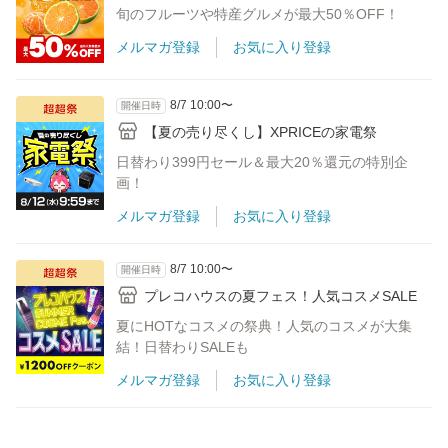
旬のフルーツや特産グルメが最大50％OFF！
メルマガ登録
お気に入り登録
8/7 10:00〜
開催日時
【夏の売り尽くし】XPRICEの家電祭
日替わり399円セール＆最大20％還元の特別企
画！
メルマガ登録
お気に入り登録
8/7 10:00〜
開催日時
プレコハウスの夏フェス！人気コスメSALE
夏にHOTなコスメの祭典！人気のコスメが大集
結！日替わりSALEも
メルマガ登録
お気に入り登録