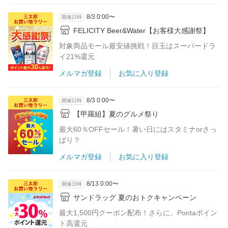
8/3 0:00〜
開催日時
FELICITY Beer&Water【お客様大感謝祭】
対象商品モール最安値挑戦！目玉はスーパードラ
イ21%還元
メルマガ登録
お気に入り登録
8/3 0:00〜
開催日時
【甲羅組】夏のグルメ祭り
最大60％OFFセール！暑い日にはスタミナorさっ
ぱり？
メルマガ登録
お気に入り登録
8/13 0:00〜
開催日時
サンドラッグ 夏のおトクキャンペーン
最大1,500円クーポン配布！さらに、Pontaポイン
ト高還元