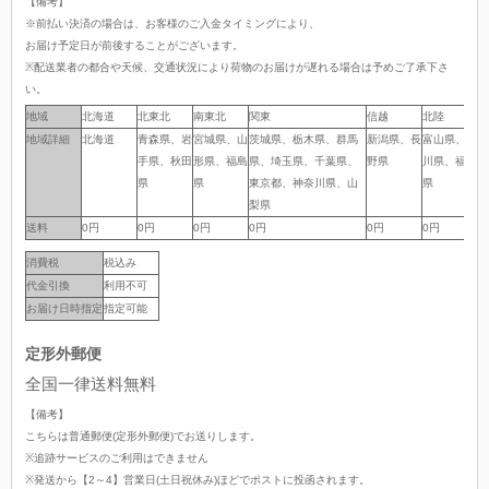
【備考】
※前払い決済の場合は、お客様のご入金タイミングにより、
お届け予定日が前後することがございます。
※配送業者の都合や天候、交通状況により荷物のお届けが遅れる場合は予めご了承下さ
い。
地域
地域
北海道
北東北
南東北
関東
信越
北陸
中
地域詳細
地域詳細
北海道
青森県、岩
宮城県、山
茨城県、栃木県、群馬
新潟県、長
富山県、石
岐
手県、秋田
形県、福島
県、埼玉県、千葉県、
野県
川県、福井
岡
県
県
東京都、神奈川県、山
県
県
梨県
送料
送料
0円
0円
0円
0円
0円
0円
0
消費税
税込み
代金引換
利用不可
お届け日時指定
指定可能
定形外郵便
全国一律送料無料
【備考】
こちらは普通郵便(定形外郵便)でお送りします。
※追跡サービスのご利用はできません
※発送から【2～4】営業日(土日祝休み)ほどでポストに投函されます。