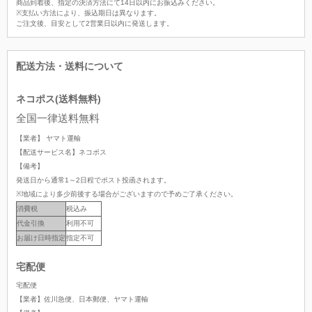
商品到着後、指定の決済方法にて14日以内にお振込みください。
※支払い方法により、振込期日は異なります。
ご注文後、目安として2営業日以内に発送します。
配送方法・送料について
ネコポス(送料無料)
全国一律送料無料
【業者】 ヤマト運輸
【配送サービス名】ネコポス
【備考】
発送日から通常1～2日程でポスト投函されます。
※地域により多少前後する場合がございますので予めご了承ください。
消費税
税込み
代金引換
利用不可
お届け日時指定
指定不可
宅配便
宅配便
【業者】佐川急便、日本郵便、ヤマト運輸