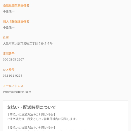
通信販売業務責任者
小原優一
個人情報保護責任者
小原優一
住所
大阪府東大阪市箕輪二丁目５番２５号
電話番号
050-3395-2267
FAX番号
072-961-0264
メールアドレス
info@taiyogokin.com
支払い・配送時期について
【前払いの決済方法をご利用の場合】
ご注文確定後、目安として2営業日以内に発送します。
【後払いの決済方法をご利用の場合】