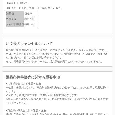
【業者】 日本郵便
【配送サービス名】手紙・はがき(定型・定形外)
消費税
税込み
代金引換
利用不可
お届け日時指定
指定不可
注文後のキャンセルについて
購入確定後原則15分間、購入履歴に「注文をキャンセルする」ボタンが表示されます。
ボタンが表示されていないご注文のキャンセルをご希望の場合は、お店が定める解約条件
をご確認の上、直接お店にお問い合わせください。
なお、電子書籍やデジタルコードは、購入手続き完了後のキャンセルはできません。
返品条件等販売に関する重要事項
■お客様都合による返品・交換
未使用・未開封のもので、商品到着後3日以内にご連絡いただいたものに限り原則対応い
たします。
対応に伴う費用(往復の送料・手数料)はお客様負担となります。
※当店へのご連絡なく発送された場合、商品の返却等含め一切のご対応はできかねますの
でご了承ください。
■商品等の不具合に伴う返品・交換
商品に欠陥があった・注文と異なる商品が届いた場合、商品到着後7日以内にご連絡いた