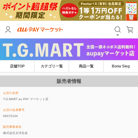
店舗TOP
カテゴリ一覧
商品一覧
Bona Sieg
販売者情報
お店の名前
T.G.MART au PAY マーケット店
お店の会員番号
69070104
販売事業者名
株式会社太洋合金