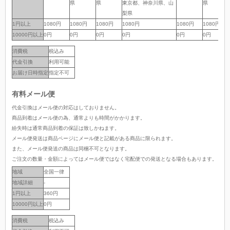
県
県
東京都、神奈川県、山
県
梨県
1円以上
1円以上
1080円
1080円
1080円
1080円
1080円
1080円
10000円以上
10000円以上
0円
0円
0円
0円
0円
0円
消費税
税込み
代金引換
利用可能
お届け日時指定
指定不可
有料メール便
代金引換はメール便の対応はしておりません。
商品到着はメール便の為、通常よりも時間がかかります。
紛失時は通常商品到着の保証は致しかねます。
メール便発送は商品ページにメール便と記載がある商品に限られます。
また、メール便発送の商品は同梱不可となります。
ご注文の数量・金額によってはメール便ではなく宅配便での発送となる場合もあります。
地域
全国一律
地域詳細
-
1円以上
360円
10000円以上
0円
消費税
税込み