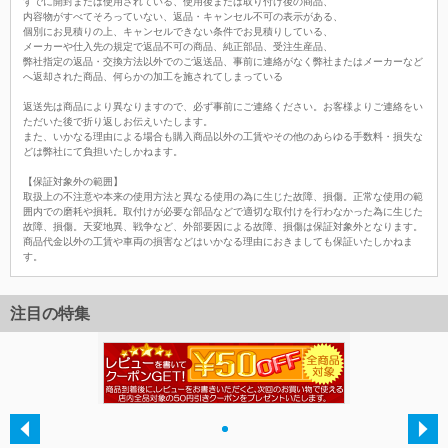
すでに開封または使用されている、使用後または取り付け後の商品、
内容物がすべてそろっていない、返品・キャンセル不可の表示がある、
個別にお見積りの上、キャンセルできない条件でお見積りしている、
メーカーや仕入先の規定で返品不可の商品、純正部品、受注生産品、
弊社指定の返品・交換方法以外でのご返送品、事前に連絡がなく弊社またはメーカーなど
へ返却された商品、何らかの加工を施されてしまっている
返送先は商品により異なりますので、必ず事前にご連絡ください。お客様よりご連絡をい
ただいた後で折り返しお伝えいたします。
また、いかなる理由による場合も購入商品以外の工賃やその他のあらゆる手数料・損失な
どは弊社にて負担いたしかねます。
【保証対象外の範囲】
取扱上の不注意や本来の使用方法と異なる使用の為に生じた故障、損傷。正常な使用の範
囲内での磨耗や損耗。取付けが必要な部品などで適切な取付けを行わなかった為に生じた
故障、損傷。天変地異、戦争など、外部要因による故障、損傷は保証対象外となります。
商品代金以外の工賃や車両の損害などはいかなる理由におきましても保証いたしかねま
す。
注目の特集
・