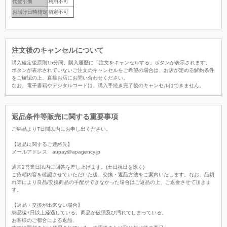
代金引換
利用不可
お届け日時指定
指定不可
注文後のキャンセルについて
購入確定後原則15分間、購入履歴に「注文をキャンセルする」ボタンが表示されます。
ボタンが表示されていないご注文のキャンセルをご希望の場合は、お店が定める解約条件
をご確認の上、直接お店にお問い合わせください。
なお、電子書籍やデジタルコードは、購入手続き完了後のキャンセルはできません。
返品条件等販売に関する重要事項
ご納品より7日間以内にお申し出ください。
【返品に関するご連絡先】
メールアドレス aupay@apagency.jp
通常2営業日以内に回答を差し上げます。(土日祝日を除く)
ご依頼内容を確認させていただいた後、交換・返品方法をご案内いたします。なお、品切
れ等により良品/交換商品の手配ができなかった場合はご返品の上、ご返金させて頂きま
す。
【返品・交換が出来ない場合】
納品後7日以上経過している、商品が破損及び汚れてしまっている、
お客様のご都合による返品、