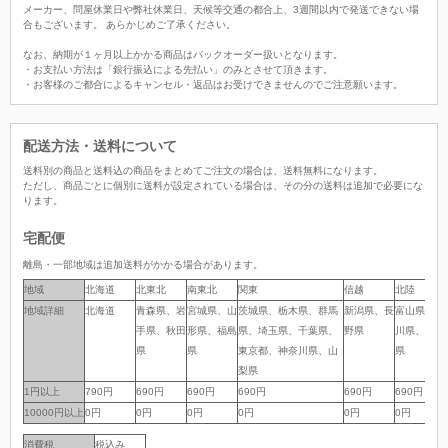
メーカー、問屋休業日や弊社休業日、天候等交通の都合上、3週間以内で発送できない場
合もございます。 あらかじめご了承ください。
なお、納期が１ヶ月以上かかる商品はバックオーダー扱いとなります。
・お支払い方法は「銀行振込による先払い」のみとさせて頂きます。
・お客様のご都合によるキャンセル・返品はお受けできませんのでご注意願います。
配送方法・送料について
送料別の商品と送料込の商品をまとめてご注文の場合は、送料無料になります。
ただし、商品ごとに個別に送料が設定されている場合は、その分の送料は追加で必要にな
ります。
宅配便
離島・一部地域は追加送料がかかる場合があります。
地域
地域
北海道
北東北
南東北
関東
信越
北陸
地域詳細
地域詳細
北海道
青森県、岩
宮城県、山
茨城県、栃木県、群馬
新潟県、長
富山県、石
手県、秋田
形県、福島
県、埼玉県、千葉県、
野県
川県、福井
県
県
東京都、神奈川県、山
県
梨県
1円以上
1円以上
790円
690円
690円
690円
690円
690円
10000円以上
10000円以上
0円
0円
0円
0円
0円
0円
消費税
税込み