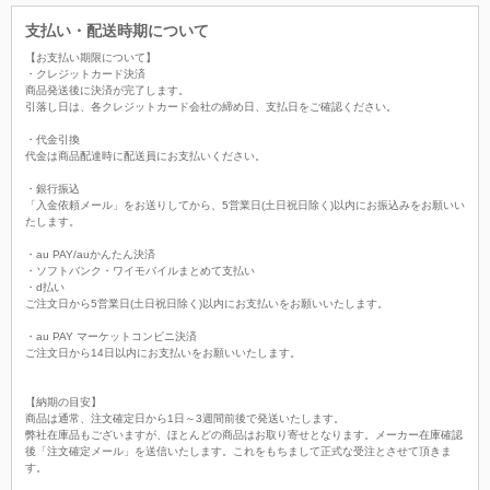
支払い・配送時期について
【お支払い期限について】
・クレジットカード決済
商品発送後に決済が完了します。
引落し日は、各クレジットカード会社の締め日、支払日をご確認ください。
・代金引換
代金は商品配達時に配送員にお支払いください。
・銀行振込
「入金依頼メール」をお送りしてから、5営業日(土日祝日除く)以内にお振込みをお願いい
たします。
・au PAY/auかんたん決済
・ソフトバンク・ワイモバイルまとめて支払い
・d払い
ご注文日から5営業日(土日祝日除く)以内にお支払いをお願いいたします。
・au PAY マーケットコンビニ決済
ご注文日から14日以内にお支払いをお願いいたします。
【納期の目安】
商品は通常、注文確定日から1日～3週間前後で発送いたします。
弊社在庫品もございますが、ほとんどの商品はお取り寄せとなります。メーカー在庫確認
後「注文確定メール」を送信いたします。これをもちまして正式な受注とさせて頂きま
す。