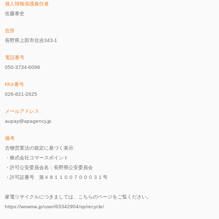
個人情報保護責任者
佐藤泰史
住所
長野県上田市住吉343-1
電話番号
050-3734-6098
FAX番号
026-821-2625
メールアドレス
aupay@apagency.jp
備考
古物営業法の規定に基づく表示
・株式会社コマースポイント
・許可公安委員会名：長野県公安委員会
・許可証番号 第４８１１００７０００３１号
家電リサイクルにつきましては、こちらのページをご覧ください。
https://wowma.jp/user/63342904/sp/recycle/