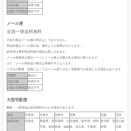
代金引換
利用可能
お届け日時指定
指定不可
メール便
全国一律送料無料
代金引換はメール便の対応はしておりません。
商品到着はメール便の為、通常よりも時間がかかります。
紛失時は通常商品到着の保証は致しかねます。
メール便発送は商品ページにメール便と記載がある商品に限られます。
また、メール便発送の商品は同梱不可となります。
ご注文の数量・金額によってはメール便ではなく宅配便での発送となる場合もあります。
消費税
税込み
代金引換
利用不可
お届け日時指定
指定不可
大型宅配便
離島・一部地域は追加送料がかかる場合があります。
地域
地域
北海道
北東北
南東北
関東
信越
北陸
地域詳細
地域詳細
北海道
青森県、岩
宮城県、山
茨城県、栃木県、群馬
新潟県、長
富山県、石
手県、秋田
形県、福島
県、埼玉県、千葉県、
野県
川県、福井