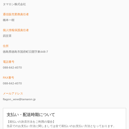
タマロン株式会社
通信販売業務責任者
橋本一樹
個人情報保護責任者
四宮斉
住所
徳島県徳島市国府町日開字東448-7
電話番号
088-642-4070
FAX番号
088-642-4070
メールアドレス
flagon_wow@tamaron.jp
支払い・配送時期について
【前払いの決済方法をご利用の場合】
当店でのお支払い方法に関しましては全て前払いのお支払い方法となっております。