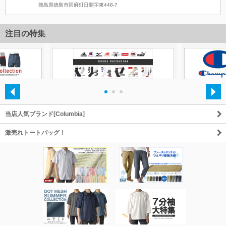
徳島県徳島市国府町日開字東448-7
注目の特集
・
・
・
当店人気ブランド[Columbia]
激売れトートバッグ！