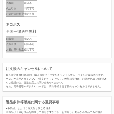
消費税
税込み
代金引換
利用不可
お届け日時指定
指定可能
ネコポス
全国一律送料無料
消費税
税込み
代金引換
利用不可
お届け日時指定
指定不可
注文後のキャンセルについて
購入確定後原則15分間、購入履歴に「注文をキャンセルする」ボタンが表示されます。
ボタンが表示されていないご注文のキャンセルをご希望の場合は、お店が定める解約条件
をご確認の上、直接お店にお問い合わせください。
なお、電子書籍やデジタルコードは、購入手続き完了後のキャンセルはできません。
返品条件等販売に関する重要事項
■不良品、またはご注文品と異なる場合
◎商品は十分な検品を徹底しておりますが万が一お送りした商品が不良品である場合、