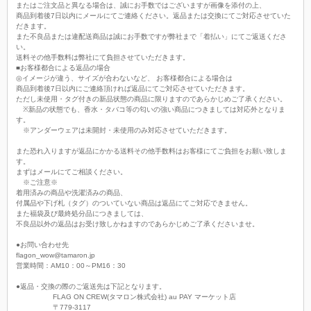
またはご注文品と異なる場合は、誠にお手数ではございますが画像を添付の上、
商品到着後7日以内にメールにてご連絡ください。返品または交換にてご対応させていた
だきます。
また不良品または違配送商品は誠にお手数ですが弊社まで「着払い」にてご返送くださ
い。
送料その他手数料は弊社にて負担させていただきます。
■お客様都合による返品の場合
◎イメージが違う、サイズが合わないなど、 お客様都合による場合は
商品到着後7日以内にご連絡頂ければ返品にてご対応させていただきます。
ただし未使用・タグ付きの新品状態の商品に限りますのであらかじめご了承ください。
※新品の状態でも、香水・タバコ等の匂いの強い商品につきましては対応外となりま
す。
※アンダーウェアは未開封・未使用のみ対応させていただきます。
また恐れ入りますが返品にかかる送料その他手数料はお客様にてご負担をお願い致しま
す。
まずはメールにてご相談ください。
※ご注意※
着用済みの商品や洗濯済みの商品、
付属品や下げ札（タグ）のついていない商品は返品にてご対応できません。
また福袋及び最終処分品につきましては、
不良品以外の返品はお受け致しかねますのであらかじめご了承くださいませ。
●お問い合わせ先
flagon_wow@tamaron.jp
営業時間：AM10：00～PM16：30
●返品・交換の際のご返送先は下記となります。
FLAG ON CREW(タマロン株式会社) au PAY マーケット店
〒779-3117