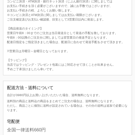
コンビニ決済・ATM決済・銀行ネット決済（じぶん銀行決済）に関しましては
お支払い手続きを頂く必要がございますので、誠にお手数ではございますが、
お支払い手続きの程、よろしくお願い致します。
※コンビニ決済とATM決済に関しましてはお支払い期限がございます。
ご注文確定及びお支払い確認後、目安として3営業日以内に発送します。
【商品発送のタイミング】
営業日午前8：00までのご注文は当日発送分として発送の手配を致しております。
午前8：00以降のご注文分に関しましては翌営業日の発送予定となります。
配達日指定をご指定頂きました場合は、配達日に合わせて発送手配をさせて頂きます。
※営業日は月曜日～金曜日となっております。
【ラッピング】
当店ではラッピング・プレゼント包装にはご対応させて頂くことが出来ません。
予めご了承頂けましたら幸いです。
配送方法・送料について
合計が
3980
円以上お買い上げいただいた場合、
送料無料
になります。
送料別の商品と送料込の商品をまとめてご注文の場合は、送料無料になります。
ただし、商品ごとに個別に送料が設定されている場合は、その分の送料は追加で必要にな
ります。
宅配便
全国一律送料660円