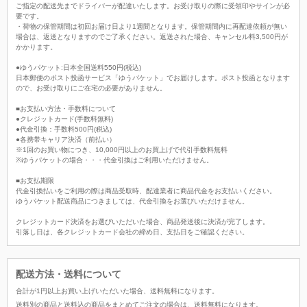
ご指定の配送先までドライバーが配達いたします。お受け取りの際に受領印やサインが必
要です。
・荷物の保管期間は初回お届け日より1週間となります。保管期間内に再配達依頼が無い
場合は、返送となりますのでご了承ください。返送された場合、キャンセル料3,500円が
かかります。
●ゆうパケット:日本全国送料550円(税込)
日本郵便のポスト投函サービス「ゆうパケット」でお届けします。ポスト投函となります
ので、お受け取りにご在宅の必要がありません。
■お支払い方法・手数料について
●クレジットカード(手数料無料)
●代金引換：手数料500円(税込)
●各携帯キャリア決済（前払い）
※1回のお買い物につき、10,000円以上のお買上げで代引手数料無料
※ゆうパケットの場合・・・代金引換はご利用いただけません。
■お支払期限
代金引換払いをご利用の際は商品受取時、配達業者に商品代金をお支払いください。
ゆうパケット配送商品につきましては、代金引換をお選びいただけません。
クレジットカード決済をお選びいただいた場合、商品発送後に決済が完了します。
引落し日は、各クレジットカード会社の締め日、支払日をご確認ください。
配送方法・送料について
合計が
1
円以上お買い上げいただいた場合、
送料無料
になります。
送料別の商品と送料込の商品をまとめてご注文の場合は、送料無料になります。