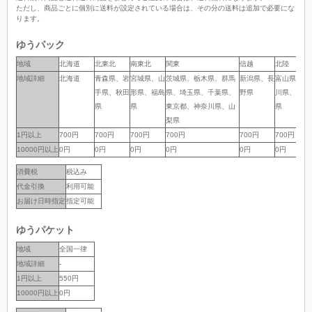
ただし、商品ごとに個別に送料が設定されている場合は、その分の送料は追加で必要にな
ります。
ゆうパック
地域
地域
北海道
北東北
南東北
関東
信越
北陸
地域詳細
地域詳細
北海道
青森県、岩
宮城県、山
茨城県、栃木県、群馬
新潟県、長
富山県、石
手県、秋田
形県、福島
県、埼玉県、千葉県、
野県
川県、福井
県
県
東京都、神奈川県、山
県
梨県
1円以上
1円以上
700円
700円
700円
700円
700円
700円
10000円以上
10000円以上
0円
0円
0円
0円
0円
0円
消費税
税込み
代金引換
利用可能
お届け日時指定
指定可能
ゆうパケット
地域
全国一律
地域詳細
-
1円以上
550円
10000円以上
0円