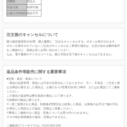
消費税
税込み
代金引換
利用可能
お届け日時指定
指定不可
注文後のキャンセルについて
購入確定後原則15分間、購入履歴に「注文をキャンセルする」ボタンが表示されます。
ボタンが表示されていないご注文のキャンセルをご希望の場合は、お店が定める解約条件
をご確認の上、直接お店にお問い合わせください。
なお、電子書籍やデジタルコードは、購入手続き完了後のキャンセルはできません。
返品条件等販売に関する重要事項
■交換・返品・返金について
・商品の品質管理・発送には万全の注意を払っておりますが、万一、不良品・ご注文と異
なる商品が届きました場合は、お届けから3営業日以内にWEB、またはお電話にてご連絡
ください。
この場合の返送料は弊社負担の着払いにて承ります。
※未開封の商品に限ります。
※一度ご使用された商品、到着後4営業日以上経過した商品、お客様のお手元で傷や汚れ
が発生した商品などの返品・交換はご容赦ください。
※事前にご連絡のない返品・交換については受け付けられません。
※その他お客様都合の返品・交換はできません。
ご連絡先(フリーダイヤル)：0120-900-269