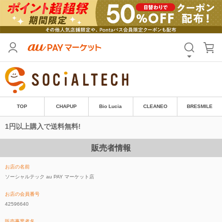
TOP
CHAPUP
Bio Lucia
CLEANEO
BRESMILE
1円以上購入で送料無料!
販売者情報
お店の名前
ソーシャルテック au PAY マーケット店
お店の会員番号
42596640
販売事業者名