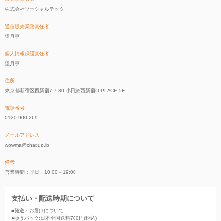
株式会社ソーシャルテック
通信販売業務責任者
望月亨
個人情報保護責任者
望月亨
住所
東京都新宿区西新宿7-7-30 小田急西新宿O-PLACE 5F
電話番号
0120-900-269
メールアドレス
wowma@chapup.jp
備考
営業時間：平日 10:00－19:00
支払い・配送時期について
■発送・お届けについて
●ゆうパック:日本全国送料700円(税込)