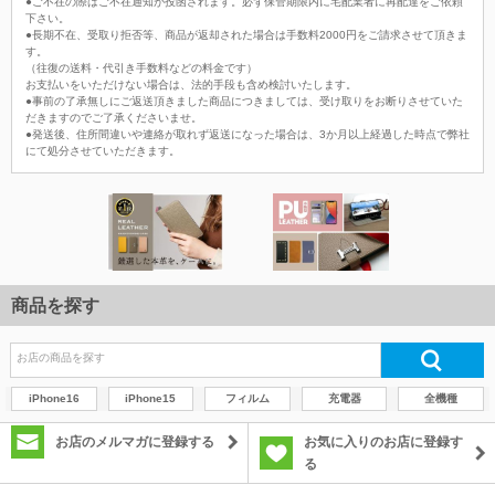
●ご不在の際はご不在通知が投函されます。必ず保管期限内に宅配業者に再配達をご依頼
下さい。
●長期不在、受取り拒否等、商品が返却された場合は手数料2000円をご請求させて頂きま
す。
（往復の送料・代引き手数料などの料金です）
お支払いをいただけない場合は、法的手段も含め検討いたします。
●事前の了承無しにご返送頂きました商品につきましては、受け取りをお断りさせていた
だきますのでご了承くださいませ。
●発送後、住所間違いや連絡が取れず返送になった場合は、3か月以上経過した時点で弊社
にて処分させていただきます。
商品を探す
iPhone16
iPhone15
フィルム
充電器
全機種
お店のメルマガに登録する
お気に入りのお店に登録す
る