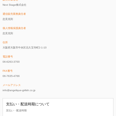
Next Stage株式会社
通信販売業務責任者
忠見克則
個人情報保護責任者
忠見克則
住所
大阪府大阪市中央区北久宝寺町2-1-10
電話番号
06-6263-3700
FAX番号
06-7635-4766
メールアドレス
info@angelique-girlish.co.jp
支払い・配送時期について
支払い・配送時期