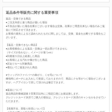
返品条件等販売に関する重要事項
返品・交換できる商品
●ご注文内容と違う商品が届いた場合
●不良品が届いた場合在庫がございます場合は交換、在庫がご用意出来ない場合のみご返
金にて対応させて頂きます。
お客様の過失によると認められたものに関しましては、交換、返金をお断りする場合もご
ざいます。
【返品・交換できない商品】
●お客様都合による返品・交換は一切お受けできません
（サイズが合わない、イメージが違うetc）
●到着後５日以上経過した商品
●お客様による汚れや傷が生じた商品
●訳ありセール対象商品
●着払いでご返送された商品
●ウィッグのファイバーの曲がり、くせ毛について
梱包時にポーチにお入れして発送しておりますので、商品にクセ等がつく場合がございま
すが、ヘアアイロンで戻して頂ければ修正できます。
■返金について
返品商品到着確認後３営業日以内にご指定口座にお振込致します。
クレジットカード決済でご購入の場合は、クレジットカード決済のキャンセルをさせてい
ただきます。
【長期不在、受取り拒否について】