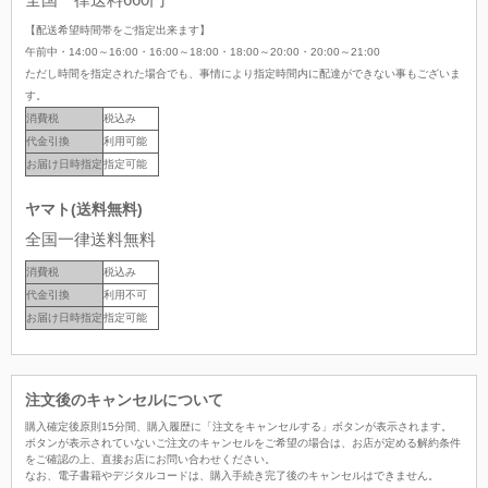
【配送希望時間帯をご指定出来ます】
午前中・14:00～16:00・16:00～18:00・18:00～20:00・20:00～21:00
ただし時間を指定された場合でも、事情により指定時間内に配達ができない事もございま
す。
消費税
税込み
代金引換
利用可能
お届け日時指定
指定可能
ヤマト(送料無料)
全国一律送料無料
消費税
税込み
代金引換
利用不可
お届け日時指定
指定可能
注文後のキャンセルについて
購入確定後原則15分間、購入履歴に「注文をキャンセルする」ボタンが表示されます。
ボタンが表示されていないご注文のキャンセルをご希望の場合は、お店が定める解約条件
をご確認の上、直接お店にお問い合わせください。
なお、電子書籍やデジタルコードは、購入手続き完了後のキャンセルはできません。