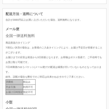
配送方法・送料について
合計が
3980
円以上お買い上げいただいた場合、
送料無料
になります。
メール便
全国一律送料無料
商品発送のタイミング
※前払い決済の場合は、お客様のご入金タイミングにより、お届け予定日が前後すること
がございます。
お届けまでの目安は発送から3日前後となります。お荷物はポスト投函で、ご不在時でも
お受け取り可能です。
※日本郵便のゆうパケット(メール便)での配送は補償が付いていないものとなっておりま
す。
紛失、誤配の場合も弊社でのご対応は出来かねますのでご了承ください。
消費税
税込み
代金引換
利用不可
お届け日時指定
指定不可
小型
全国一律送料660円