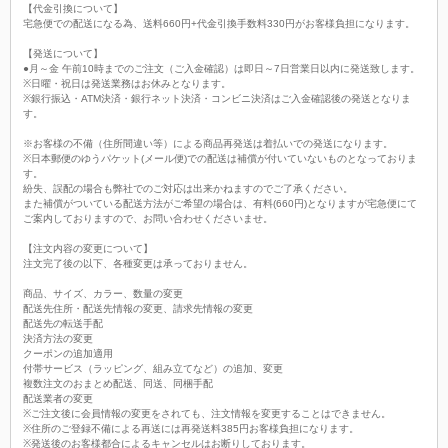
【代金引換について】
宅急便での配送になる為、送料660円+代金引換手数料330円がお客様負担になります。
【発送について】
●月～金 午前10時までのご注文（ご入金確認）は即日～7日営業日以内に発送致します。
※日曜・祝日は発送業務はお休みとなります。
※銀行振込・ATM決済・銀行ネット決済・コンビニ決済はご入金確認後の発送となりま
す。
※お客様の不備（住所間違い等）による商品再発送は着払いでの発送になります。
※日本郵便のゆうパケット(メール便)での配送は補償が付いていないものとなっておりま
す。
紛失、誤配の場合も弊社でのご対応は出来かねますのでご了承ください。
また補償がついている配送方法がご希望の場合は、有料(660円)となりますが宅急便にて
ご案内しておりますので、お問い合わせくださいませ。
【注文内容の変更について】
注文完了後の以下、各種変更は承っておりません。
商品、サイズ、カラー、数量の変更
配送先住所・配送先情報の変更、請求先情報の変更
配送先の転送手配
決済方法の変更
クーポンの追加適用
付帯サービス（ラッピング、組み立てなど）の追加、変更
複数注文のおまとめ配送、同送、同梱手配
配送業者の変更
※ご注文後に会員情報の変更をされても、注文情報を変更することはできません。
※住所のご登録不備による再送には再発送料385円お客様負担になります。
※発送後のお客様都合によるキャンセルはお断りしております。